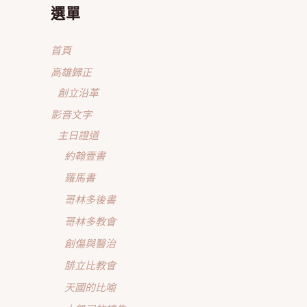
選單
首頁
高雄歸正
創立沿革
影音文字
主日證道
約翰壹書
羅馬書
哥林多後書
哥林多教會
創傷與醫治
腓立比教會
天國的比喻