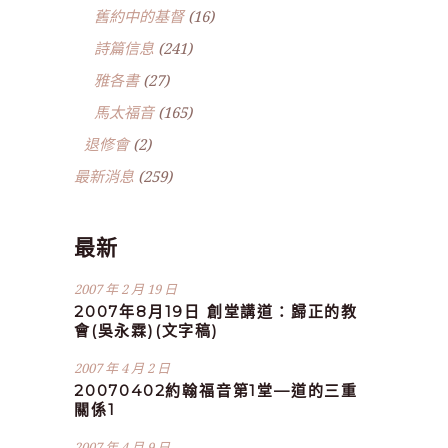
舊約中的基督
(16)
詩篇信息
(241)
雅各書
(27)
馬太福音
(165)
退修會
(2)
最新消息
(259)
最新
2007 年 2 月 19 日
2007年8月19日 創堂講道：歸正的教
會(吳永霖)(文字稿)
2007 年 4 月 2 日
20070402約翰福音第1堂—道的三重
關係1
2007 年 4 月 9 日