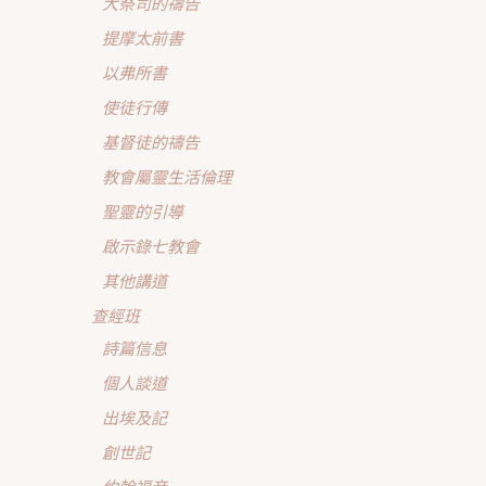
大祭司的禱告
提摩太前書
以弗所書
使徒行傳
基督徒的禱告
教會屬靈生活倫理
聖靈的引導
啟示錄七教會
其他講道
查經班
詩篇信息
個人談道
出埃及記
創世記