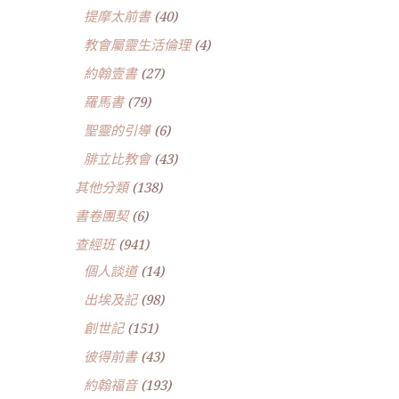
提摩太前書
(40)
教會屬靈生活倫理
(4)
約翰壹書
(27)
羅馬書
(79)
聖靈的引導
(6)
腓立比教會
(43)
其他分類
(138)
書卷團契
(6)
查經班
(941)
個人談道
(14)
出埃及記
(98)
創世記
(151)
彼得前書
(43)
約翰福音
(193)