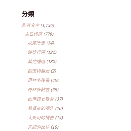
分類
影音文字
(1,736)
主日證道
(779)
以弗所書
(34)
使徒行傳
(122)
其他講道
(182)
創傷與醫治
(2)
哥林多後書
(40)
哥林多教會
(69)
啟示錄七教會
(37)
基督徒的禱告
(16)
大祭司的禱告
(14)
天國的比喻
(10)