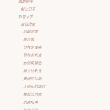
高雄歸正
創立沿革
影音文字
主日證道
約翰壹書
羅馬書
哥林多後書
哥林多教會
創傷與醫治
腓立比教會
天國的比喻
大祭司的禱告
提摩太前書
以弗所書