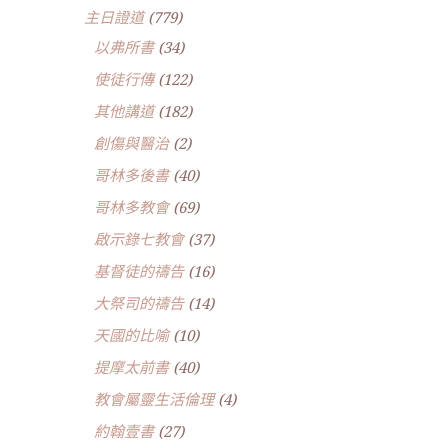
主日證道
(779)
以弗所書
(34)
使徒行傳
(122)
其他講道
(182)
創傷與醫治
(2)
哥林多後書
(40)
哥林多教會
(69)
啟示錄七教會
(37)
基督徒的禱告
(16)
大祭司的禱告
(14)
天國的比喻
(10)
提摩太前書
(40)
教會屬靈生活倫理
(4)
約翰壹書
(27)