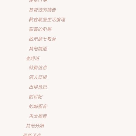
使徒行傳
基督徒的禱告
教會屬靈生活倫理
聖靈的引導
啟示錄七教會
其他講道
查經班
詩篇信息
個人談道
出埃及記
創世記
約翰福音
馬太福音
其他分類
最新消息