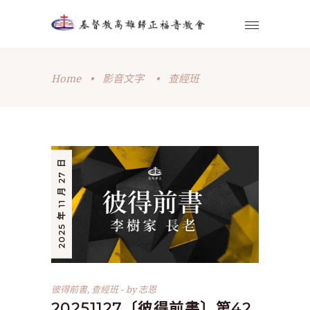
Home
•
影音文字
•
查經班
2025 年 11 月 27 日
彼得前書
,
查經班
by
志恩
20251127〔彼得前書〕第42