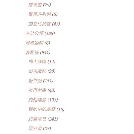
羅馬書
(79)
聖靈的引導
(6)
腓立比教會
(43)
其他分類
(138)
書卷團契
(6)
查經班
(941)
個人談道
(14)
出埃及記
(98)
創世記
(151)
彼得前書
(43)
約翰福音
(193)
舊約中的基督
(16)
詩篇信息
(241)
雅各書
(27)