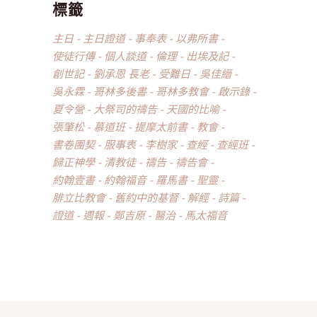
標籤
主日
主日證道
事奉表
以弗所書
使徒行傳
個人談道
倫理
出埃及記
創世記
劉承恩 長老
受難日
吳佳縉
吳永霖
哥林多後書
哥林多教會
啟示錄
夏令營
大祭司的禱告
天國的比喻
張肇松
慕道班
提摩太前書
教會
書卷團契
服事表
李樹家
查經
查經班
歸正神學
清教徒
禱告
禱告會
約翰壹書
約翰福音
羅馬書
聖靈
腓立比教會
舊約中的基督
解經
詩篇
證道
週報
鄭吉原
醫治
馬太福音