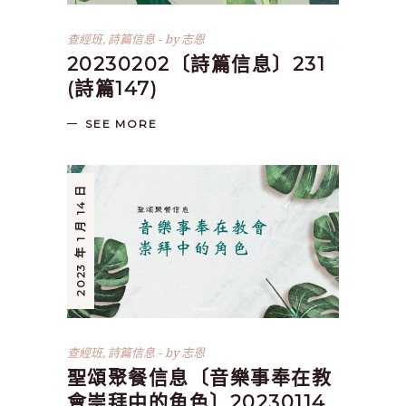
查經班
,
詩篇信息
by
志恩
20230202〔詩篇信息〕231
(詩篇147)
SEE MORE
2023 年 1 月 14 日
查經班
,
詩篇信息
by
志恩
聖頌聚餐信息〔音樂事奉在教
會崇拜中的角色〕20230114