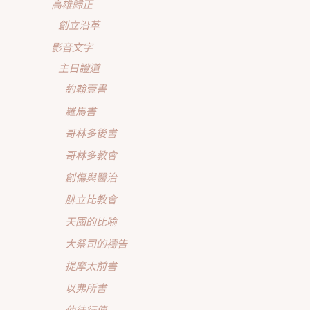
高雄歸正
創立沿革
影音文字
主日證道
約翰壹書
羅馬書
哥林多後書
哥林多教會
創傷與醫治
腓立比教會
天國的比喻
大祭司的禱告
提摩太前書
以弗所書