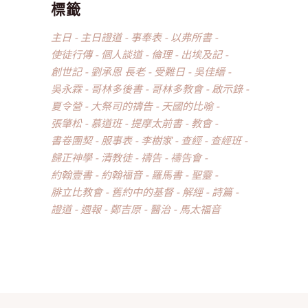
標籤
主日
主日證道
事奉表
以弗所書
使徒行傳
個人談道
倫理
出埃及記
創世記
劉承恩 長老
受難日
吳佳縉
吳永霖
哥林多後書
哥林多教會
啟示錄
夏令營
大祭司的禱告
天國的比喻
張肇松
慕道班
提摩太前書
教會
書卷團契
服事表
李樹家
查經
查經班
歸正神學
清教徒
禱告
禱告會
約翰壹書
約翰福音
羅馬書
聖靈
腓立比教會
舊約中的基督
解經
詩篇
證道
週報
鄭吉原
醫治
馬太福音