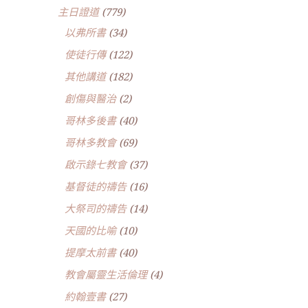
主日證道
(779)
以弗所書
(34)
使徒行傳
(122)
其他講道
(182)
創傷與醫治
(2)
哥林多後書
(40)
哥林多教會
(69)
啟示錄七教會
(37)
基督徒的禱告
(16)
大祭司的禱告
(14)
天國的比喻
(10)
提摩太前書
(40)
教會屬靈生活倫理
(4)
約翰壹書
(27)