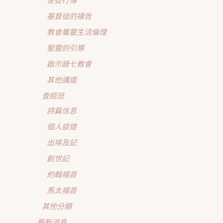
使徒行傳
基督徒的禱告
教會屬靈生活倫理
聖靈的引導
啟示錄七教會
其他講道
查經班
詩篇信息
個人談道
出埃及記
創世記
約翰福音
馬太福音
其他分類
最新消息