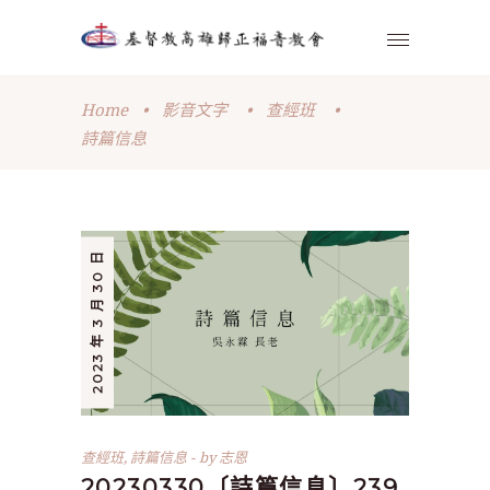
Home
•
影音文字
•
查經班
•
詩篇信息
2023 年 3 月 30 日
查經班
,
詩篇信息
by
志恩
20230330〔詩篇信息〕239