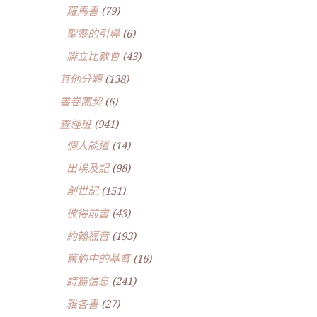
羅馬書
(79)
聖靈的引導
(6)
腓立比教會
(43)
其他分類
(138)
書卷團契
(6)
查經班
(941)
個人談道
(14)
出埃及記
(98)
創世記
(151)
彼得前書
(43)
約翰福音
(193)
舊約中的基督
(16)
詩篇信息
(241)
雅各書
(27)