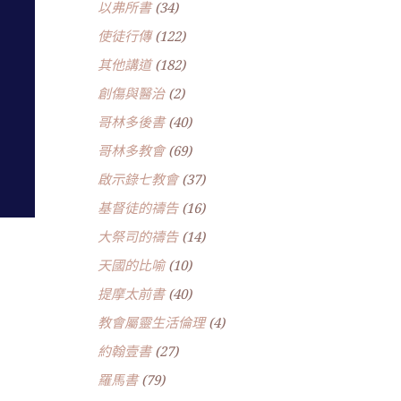
以弗所書
(34)
使徒行傳
(122)
其他講道
(182)
創傷與醫治
(2)
哥林多後書
(40)
哥林多教會
(69)
啟示錄七教會
(37)
基督徒的禱告
(16)
大祭司的禱告
(14)
天國的比喻
(10)
提摩太前書
(40)
教會屬靈生活倫理
(4)
約翰壹書
(27)
羅馬書
(79)