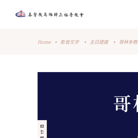
Home
•
影音文字
•
主日證道
•
哥林多教