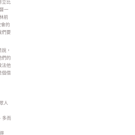
腓立比
督一
林前
教會的
我們要
是說，
他們的
效法他
是個借
眾人
、多而
得