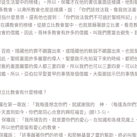
督徒生活當中的榜樣」。所以，保羅才在他的書信裏面這樣講，他對
哥林多教會、以弗所教會也是這樣講，說：「你們該效法我、像我效法基
他，是指什麼意思。還有他也提到：「你們效法我們不可過於聖經所記」(
我們在講教會的榜樣，從腓立比教會當中、也就是藉著腓立比書，看見
教會的借鑑，因此，哥林多教會有許多的借鑑、叫我們應當去避免，
、百姓，隱藏他的罪不顯露出來，或隱藏他的軟弱不顯露出來。也就
因此，聖經裏面許多屬靈的偉人，聖靈啟示先知寫下來的時候，都把
經舊約裏面屬靈的偉人都三妻四妾，所以我們也可以三妻四妾，可以
借鑑。所以，亞伯拉罕娶夏甲的事情是個借鑑，大衛跟拔示巴的事情
腓立比教會有什麼榜樣？
羅在第一章說：「我每逢想念你們、就感謝我的 神．（每逢為你們
直到如今、你們是同心合意的興旺福音」(腓1:3-5)。
，保羅說：「我所禱告的、就是要你們的愛心、在知識和各樣見識上
，所以他們是蠻有愛心的教會。
，保羅說：「這事藉著你們的祈禱、和耶穌基督之靈的幫助、終必叫我