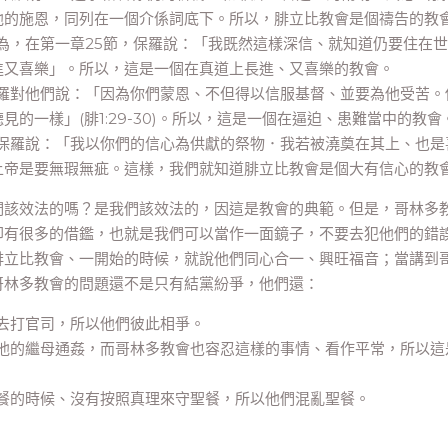
他的施恩，同列在一個介係詞底下。所以，腓立比教會是個禱告的教
為，在第一章25節，保羅說：「我既然這樣深信、就知道仍要住在
進又喜樂」。所以，這是一個在真道上長進、又喜樂的教會。
羅對他們說：「因為你們蒙恩、不但得以信服基督、並要為他受苦。
的一樣」(腓1:29-30)。所以，這是一個在逼迫、患難當中的教會
節保羅說：「我以你們的信心為供獻的祭物．我若被澆奠在其上、也是
上帝是要無瑕無疵。這樣，我們就知道腓立比教會是個大有信心的教
該效法的嗎？是我們該效法的，因這是教會的典範。但是，哥林多
卻有很多的借鑑，也就是我們可以當作一面鏡子，不要去犯他們的錯
腓立比教會、一開始的時候，就說他們同心合一、興旺福音；當講到
哥林多教會的問題還不是只有結黨紛爭，他們還：
去打官司，所以他們彼此相爭。
他的繼母通姦，而哥林多教會也容忍這樣的事情、看作平常，所以這
餐的時候、沒有按照真理來守聖餐，所以他們混亂聖餐。