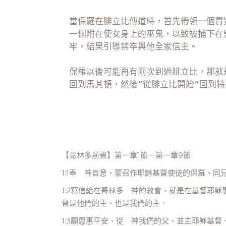
當保羅在腓立比傳道時，首先帶領一個賣
一個附在使女身上的巫鬼，以致被捕下在
牢，結果引導禁卒與他全家信主。

保羅以後可能再有兩次到過腓立比，那就
回到馬其頓，然後“從腓立比開始”回到特
【哥林多前書】第一章1節－第一章9節
1:1奉 神旨意、蒙召作耶穌基督使徒的保羅、同
1:2寫信給在哥林多 神的教會、就是在基督耶
督是他們的主、也是我們的主．
1:3願恩惠平安、從 神我們的父、並主耶穌基督