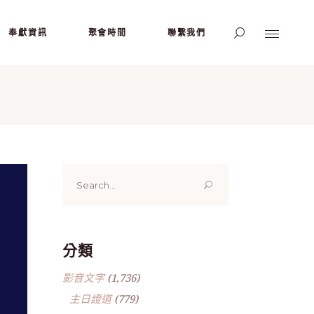
奉獻資訊
聚會時間
聯繫我們
Search
for:
分類
影音文字
(1,736)
主日證道
(779)