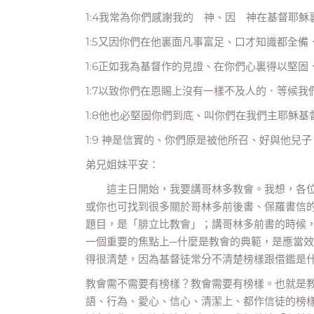
1:4我常為你們感謝我的 神、因 神在基督耶
1:5又因你們在他裏面凡事富足、口才知識都全備
1:6正如我為基督作的見證、在你們心裏得以堅固
1:7以致你們在恩賜上沒有一樣不及人的．等候
1:8他也必堅固你們到底、叫你們在我們主耶穌
1:9 神是信實的、你們原是被他所召、好與他兒
弟兄姐妹平安：
這主日開始，我要講哥林多教會。我想，各位
或你也可找到很多關於哥林多前後書、保羅書信
題目，是「腓立比教會」；講哥林多前書的時候
一個重要的焦點上─什麼是教會的典範，是應當
得很清楚，因為基督徒常分不清楚榜樣跟借鑑是
教會需不需要有榜樣？教會需要有榜樣。也就是
語、行為、愛心、信心、清潔上、都作信徒的榜樣」