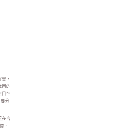
解書，
我用的
注目在
需要分
要在言
偶像、