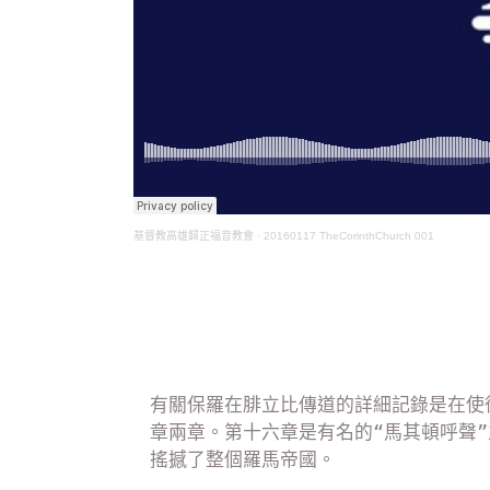
基督教高雄歸正福音教會
·
20160117 TheCorinthChurch 001
有關保羅在腓立比傳道的詳細記錄是在使
章兩章。第十六章是有名的“馬其頓呼聲
搖撼了整個羅馬帝國。