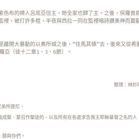
紫色布的婦人呂底亞信主，她全家也歸了主。之後，保羅曾
監裡，被打許多棍，半夜與西拉一同在監裡唱詩讚美神而震
是離開大暴動的以弗所城之後，“往馬其頓”去，後來又從希
羅亞（徒十二章1、3、6節）。
整理：林妙
兄弟所提尼、
穌裏成聖、蒙召作聖徒的、以及所有在各處求告我主耶穌基督之名的人
、歸與你們。