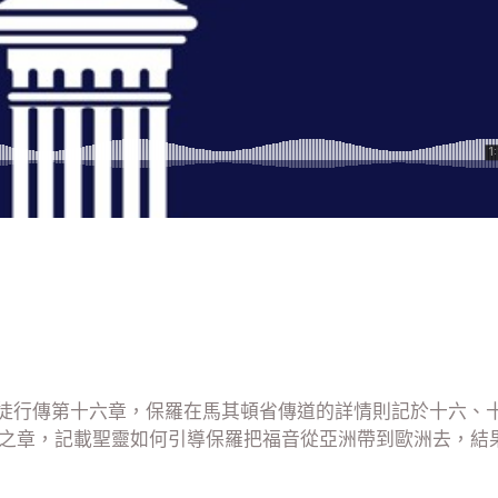
徒行傳第十六章，保羅在馬其頓省傳道的詳情則記於十六、
”之章，記載聖靈如何引導保羅把福音從亞洲帶到歐洲去，結