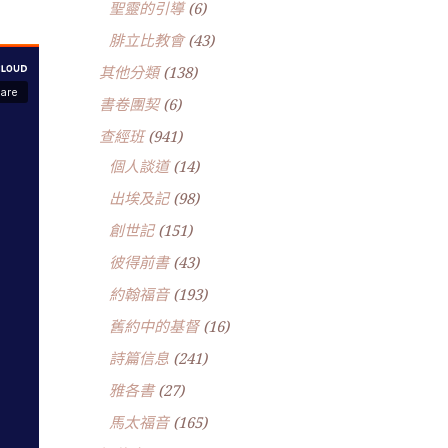
聖靈的引導
(6)
腓立比教會
(43)
其他分類
(138)
書卷團契
(6)
查經班
(941)
個人談道
(14)
出埃及記
(98)
創世記
(151)
彼得前書
(43)
約翰福音
(193)
舊約中的基督
(16)
詩篇信息
(241)
雅各書
(27)
馬太福音
(165)