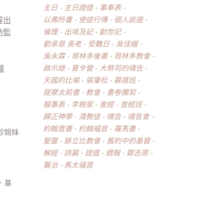
主日
主日證道
事奉表
以弗所書
使徒行傳
個人談道
趕出
倫理
出埃及記
創世記
動監
劉承恩 長老
受難日
吳佳縉
吳永霖
哥林多後書
哥林多教會
啟示錄
夏令營
大祭司的禱告
臘
天國的比喻
張肇松
慕道班
提摩太前書
教會
書卷團契
服事表
李樹家
查經
查經班
歸正神學
清教徒
禱告
禱告會
約翰壹書
約翰福音
羅馬書
珍姐妹
聖靈
腓立比教會
舊約中的基督
解經
詩篇
證道
週報
鄭吉原
醫治
馬太福音
．基