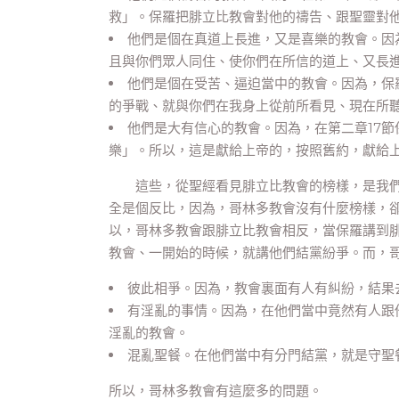
救」。保羅把腓立比教會對他的禱告、跟聖靈對
他們是個在真道上長進，又是喜樂的教會。因
且與你們眾人同住、使你們在所信的道上、又長
他們是個在受苦、逼迫當中的教會。因為，保
的爭戰、就與你們在我身上從前所看見、現在所聽見
他們是大有信心的教會。因為，在第二章17
樂」。所以，這是獻給上帝的，按照舊約，獻給
這些，從聖經看見腓立比教會的榜樣，是我們
全是個反比，因為，哥林多教會沒有什麼榜樣，
以，哥林多教會跟腓立比教會相反，當保羅講到
教會、一開始的時候，就講他們結黨紛爭。而，
彼此相爭。因為，教會裏面有人有糾紛，結果
有淫亂的事情。因為，在他們當中竟然有人跟
淫亂的教會。
混亂聖餐。在他們當中有分門結黨，就是守聖
所以，哥林多教會有這麼多的問題。