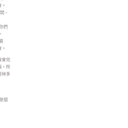
會。
世間、
你們
。
喜
會。
教會完
誤。所
哥林多
是個