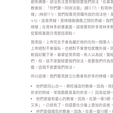
避免偶像，卻沒有注意到聖經要我們效法「在基
教會說：「你們要一同效法我」(腓3:17)，對
樣」(林前11:1)，我們就看見保羅所說的效法
4:6)，這是界線，是榜樣跟偶像之間的界線。
榜樣；在哥林多前書裏面，卻是看到許多哥林多
從聖經裏面分清楚這兩點。
我常說，上帝完全不會為屬於祂的任何一個僕人
上帝絕對不會循私，也絕對不會害怕家醜外揚。
軟弱記載下來。基督徒常弄錯，有人以為說，聖
們。但，這不是聖經要我們效法，是要我們作為
鑑，這個不是要我們效法。
所以這樣，我們看見腓立比教會有許多的榜樣。
他們是同心合一、興旺福音的教會。因為，保
祈求的時候、常是歡歡喜喜的祈求。）因為從頭一天
他們是蠻有愛心的教會。因為，在第一章9節
又多」。已經有了，但還要在分量上更加的長進
他們是個禱告的教會。因為，在第一章19節