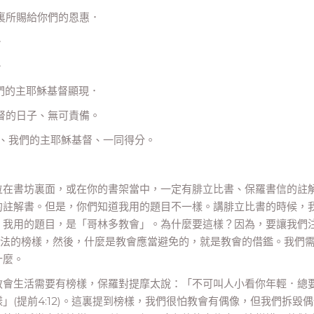
穌裏所賜給你們的恩惠．
．
．
我們的主耶穌基督顯現．
基督的日子、無可責備。
子、我們的主耶穌基督、一同得分。
在書坊裏面，或在你的書架當中，一定有腓立比書、保羅書信的註
的註解書。但是，你們知道我用的題目不一樣。講腓立比書的時候，
，我用的題目，是「哥林多教會」。為什麼要這樣？因為，要讓我們
效法的榜樣，然後，什麼是教會應當避免的，就是教會的借鑑。我們
什麼。
教會生活需要有榜樣，保羅對提摩太說：「不可叫人小看你年輕．總
(提前4:12)。這裏提到榜樣，我們很怕教會有偶像，但我們拆毀