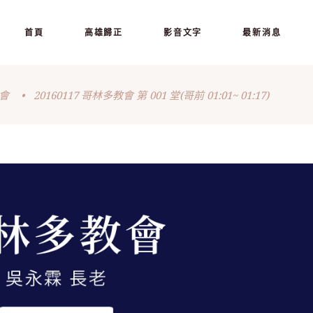
首頁
高雄歸正
影音文字
最新消息
會
•
20160117 哥林多教會 第 001 堂(哥前 01:01~ 01:17)