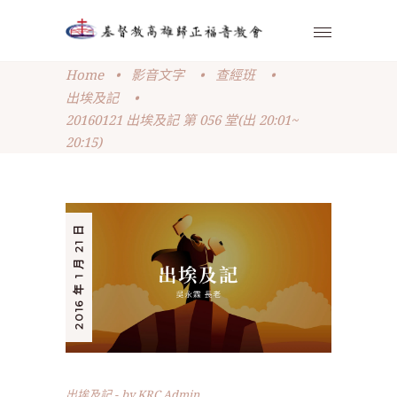
Home
•
影音文字
•
查經班
•
出埃及記
•
20160121 出埃及記 第 056 堂(出 20:01~
20:15)
2016 年 1 月 21 日
出埃及記
by
KRC Admin