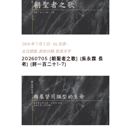
2026 年 7 月 5 日
by
志恩
主日證道
,
其他分類
,
影音文字
20260705 [朝聖者之歌] (吳永霖 長
老) (詩一百二十1-7)