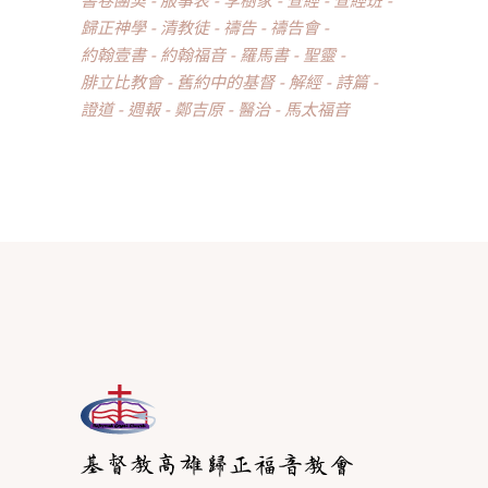
歸正神學
清教徒
禱告
禱告會
約翰壹書
約翰福音
羅馬書
聖靈
腓立比教會
舊約中的基督
解經
詩篇
證道
週報
鄭吉原
醫治
馬太福音