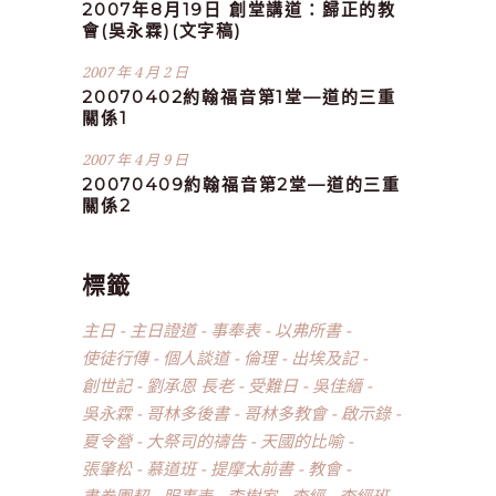
2007年8月19日 創堂講道：歸正的教
會(吳永霖)(文字稿)
2007 年 4 月 2 日
20070402約翰福音第1堂—道的三重
關係1
2007 年 4 月 9 日
20070409約翰福音第2堂—道的三重
關係2
標籤
主日
主日證道
事奉表
以弗所書
使徒行傳
個人談道
倫理
出埃及記
創世記
劉承恩 長老
受難日
吳佳縉
吳永霖
哥林多後書
哥林多教會
啟示錄
夏令營
大祭司的禱告
天國的比喻
張肇松
慕道班
提摩太前書
教會
書卷團契
服事表
李樹家
查經
查經班