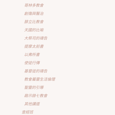
哥林多教會
創傷與醫治
腓立比教會
天國的比喻
大祭司的禱告
提摩太前書
以弗所書
使徒行傳
基督徒的禱告
教會屬靈生活倫理
聖靈的引導
啟示錄七教會
其他講道
查經班