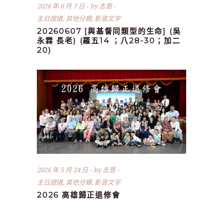
2026 年 6 月 7 日
by
志恩
主日證道
,
其他分類
,
影音文字
20260607 [與基督同類型的生命] (吳
永霖 長老) (羅五14 ；八28-30；加二
20)
2026 年 5 月 24 日
by
志恩
主日證道
,
其他分類
,
影音文字
2026 高雄歸正退修會