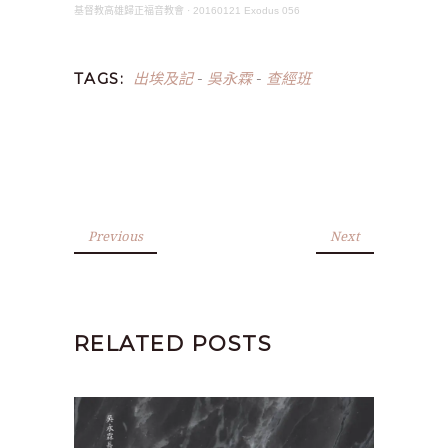
基督教高雄歸正福音教會
·
20160121 Exodus 056
出埃及記
吳永霖
查經班
TAGS:
-
-
Previous
Next
RELATED POSTS