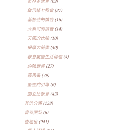
哥林多教會
(69)
啟示錄七教會
(37)
基督徒的禱告
(16)
大祭司的禱告
(14)
天國的比喻
(10)
提摩太前書
(40)
教會屬靈生活倫理
(4)
約翰壹書
(27)
羅馬書
(79)
聖靈的引導
(6)
腓立比教會
(43)
其他分類
(138)
書卷團契
(6)
查經班
(941)