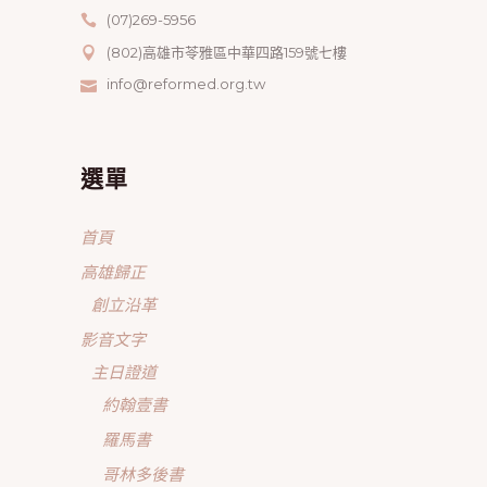
(07)269-5956
(802)高雄市苓雅區中華四路159號七樓
info@reformed.org.tw
選單
首頁
高雄歸正
創立沿革
影音文字
主日證道
約翰壹書
羅馬書
哥林多後書