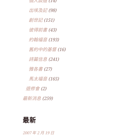
個人談道
(14)
出埃及記
(98)
創世記
(151)
彼得前書
(43)
約翰福音
(193)
舊約中的基督
(16)
詩篇信息
(241)
雅各書
(27)
馬太福音
(165)
退修會
(2)
最新消息
(259)
最新
2007 年 2 月 19 日