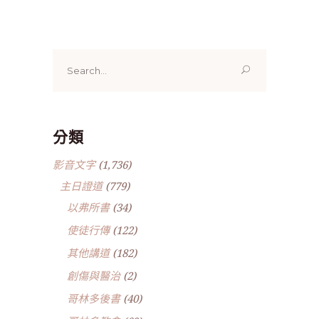
Search
for:
分類
影音文字
(1,736)
主日證道
(779)
以弗所書
(34)
使徒行傳
(122)
其他講道
(182)
創傷與醫治
(2)
哥林多後書
(40)