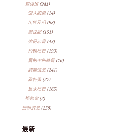
查經班
(941)
個人談道
(14)
出埃及記
(98)
創世記
(151)
彼得前書
(43)
約翰福音
(193)
舊約中的基督
(16)
詩篇信息
(241)
雅各書
(27)
馬太福音
(165)
退修會
(2)
最新消息
(258)
最新