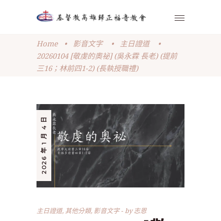
Home
•
影音文字
•
主日證道
•
20260104 [敬虔的奧祕] (吳永霖 長老) (提前
三16；林前四1-2) (長執授職禮)
2026 年 1 月 4 日
主日證道
,
其他分類
,
影音文字
by
志恩