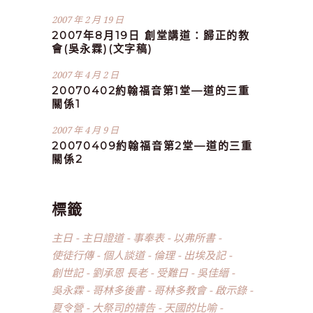
2007 年 2 月 19 日
2007年8月19日 創堂講道：歸正的教
會(吳永霖)(文字稿)
2007 年 4 月 2 日
20070402約翰福音第1堂—道的三重
關係1
2007 年 4 月 9 日
20070409約翰福音第2堂—道的三重
關係2
標籤
主日
主日證道
事奉表
以弗所書
使徒行傳
個人談道
倫理
出埃及記
創世記
劉承恩 長老
受難日
吳佳縉
吳永霖
哥林多後書
哥林多教會
啟示錄
夏令營
大祭司的禱告
天國的比喻