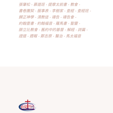
張肇松
慕道班
提摩太前書
教會
書卷團契
服事表
李樹家
查經
查經班
歸正神學
清教徒
禱告
禱告會
約翰壹書
約翰福音
羅馬書
聖靈
腓立比教會
舊約中的基督
解經
詩篇
證道
週報
鄭吉原
醫治
馬太福音