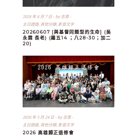
2026 年 6 月 7 日
by
志恩
主日證道
,
其他分類
,
影音文字
20260607 [與基督同類型的生命] (吳
永霖 長老) (羅五14 ；八28-30；加二
20)
2026 年 5 月 24 日
by
志恩
主日證道
,
其他分類
,
影音文字
2026 高雄歸正退修會