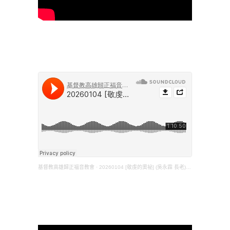
基督教高雄歸正福音教會
·
20260104 [敬虔的奧祕] (吳永霖 長老) (提前三16；林前四1-2)