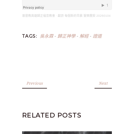
基督教高雄歸正福音教會
·
獻詩 每個新的早晨 聖樂團契 20260104
吳永霖
歸正神學
解經
證道
TAGS:
-
-
-
Previous
Next
RELATED POSTS