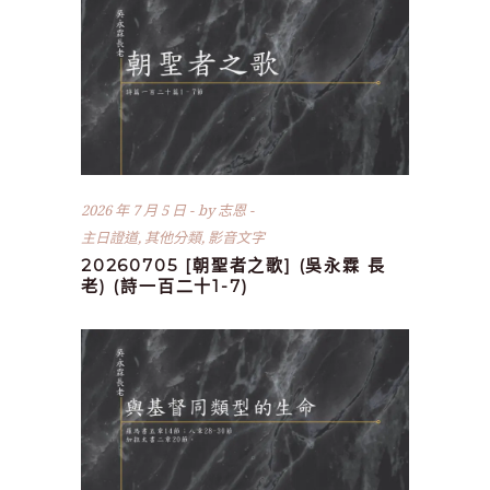
2026 年 7 月 5 日
by
志恩
主日證道
,
其他分類
,
影音文字
20260705 [朝聖者之歌] (吳永霖 長
老) (詩一百二十1-7)