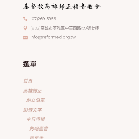
(07)269-5956
(802)高雄市苓雅區中華四路159號七樓
info@reformed.org.tw
選單
首頁
高雄歸正
創立沿革
影音文字
主日證道
約翰壹書
羅馬書