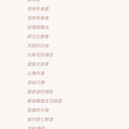
哥林多後書
哥林多教會
創傷與醫治
腓立比教會
天國的比喻
大祭司的禱告
提摩太前書
以弗所書
使徒行傳
基督徒的禱告
教會屬靈生活倫理
聖靈的引導
啟示錄七教會
其他講道