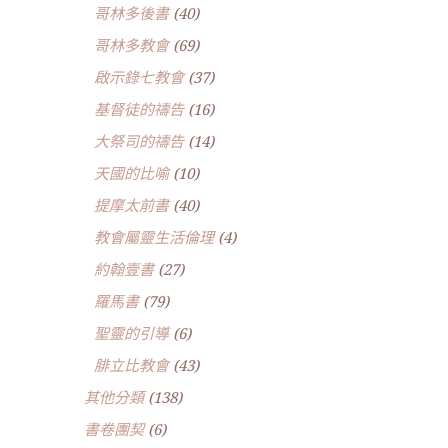
哥林多後書
(40)
哥林多教會
(69)
啟示錄七教會
(37)
基督徒的禱告
(16)
大祭司的禱告
(14)
天國的比喻
(10)
提摩太前書
(40)
教會屬靈生活倫理
(4)
約翰壹書
(27)
羅馬書
(79)
聖靈的引導
(6)
腓立比教會
(43)
其他分類
(138)
書卷團契
(6)