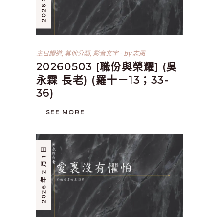
主日證道
,
其他分類
,
影音文字
by
志恩
20260503 [職份與榮耀] (吳
永霖 長老) (羅十ㄧ13；33-
36)
SEE MORE
2026 年 2 月 1 日