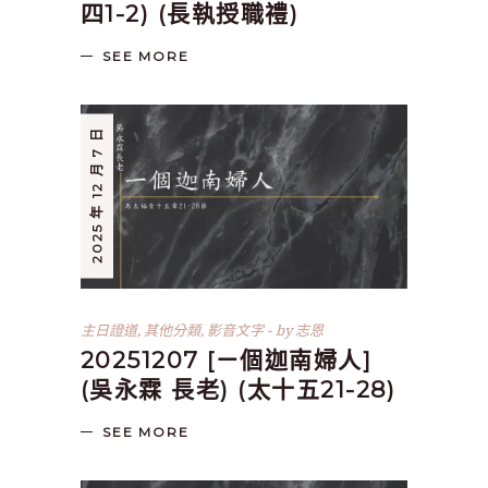
四1-2) (長執授職禮)
SEE MORE
2025 年 12 月 7 日
主日證道
,
其他分類
,
影音文字
by
志恩
20251207 [ㄧ個迦南婦人]
(吳永霖 長老) (太十五21-28)
SEE MORE