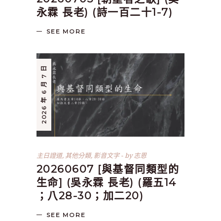
永霖 長老) (詩一百二十1-7)
SEE MORE
2026 年 6 月 7 日
主日證道
,
其他分類
,
影音文字
by
志恩
20260607 [與基督同類型的
生命] (吳永霖 長老) (羅五14
；八28-30；加二20)
SEE MORE