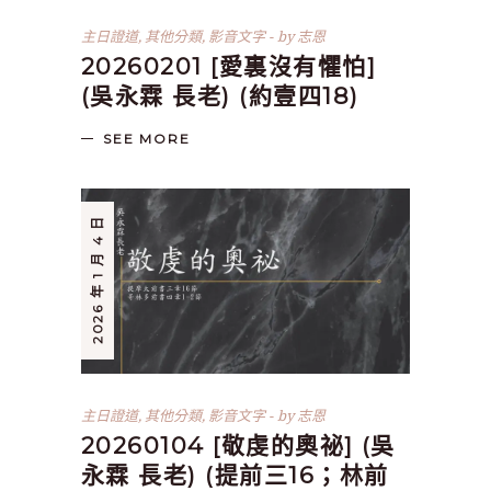
主日證道
,
其他分類
,
影音文字
by
志恩
20260201 [愛裏沒有懼怕]
(吳永霖 長老) (約壹四18)
SEE MORE
2026 年 1 月 4 日
主日證道
,
其他分類
,
影音文字
by
志恩
20260104 [敬虔的奧祕] (吳
永霖 長老) (提前三16；林前