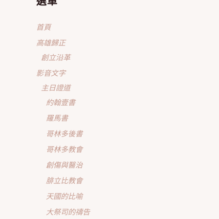
選單
首頁
高雄歸正
創立沿革
影音文字
主日證道
約翰壹書
羅馬書
哥林多後書
哥林多教會
創傷與醫治
腓立比教會
天國的比喻
大祭司的禱告