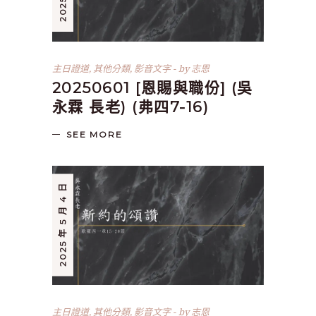
主日證道
,
其他分類
,
影音文字
by
志恩
20250601 [恩賜與職份] (吳
永霖 長老) (弗四7-16)
SEE MORE
2025 年 5 月 4 日
主日證道
,
其他分類
,
影音文字
by
志恩