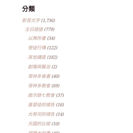
分類
影音文字
(1,736)
主日證道
(779)
以弗所書
(34)
使徒行傳
(122)
其他講道
(182)
創傷與醫治
(2)
哥林多後書
(40)
哥林多教會
(69)
啟示錄七教會
(37)
基督徒的禱告
(16)
大祭司的禱告
(14)
天國的比喻
(10)