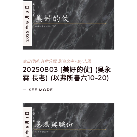
2025 年 8 月 3 日
主日證道
,
其他分類
,
影音文字
by
志恩
20250803 [美好的仗] (吳永
霖 長老) (以弗所書六10-20)
SEE MORE
2025 年 6 月 1 日