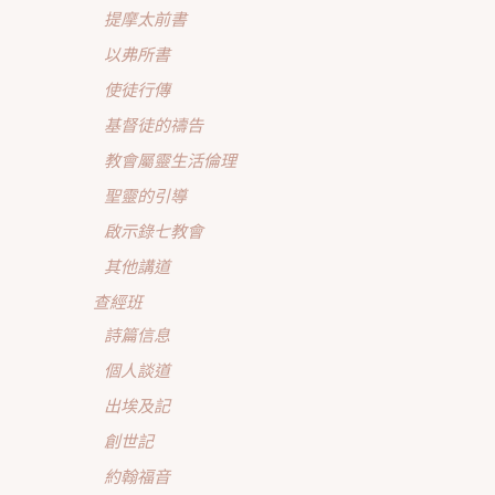
提摩太前書
以弗所書
使徒行傳
基督徒的禱告
教會屬靈生活倫理
聖靈的引導
啟示錄七教會
其他講道
查經班
詩篇信息
個人談道
出埃及記
創世記
約翰福音