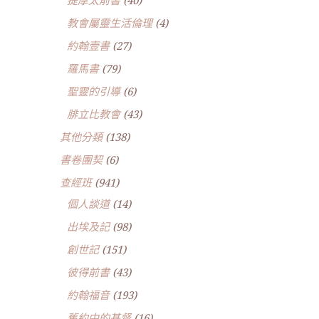
提摩太前書
(40)
教會屬靈生活倫理
(4)
約翰壹書
(27)
羅馬書
(79)
聖靈的引導
(6)
腓立比教會
(43)
其他分類
(138)
書卷團契
(6)
查經班
(941)
個人談道
(14)
出埃及記
(98)
創世記
(151)
彼得前書
(43)
約翰福音
(193)
舊約中的基督
(16)