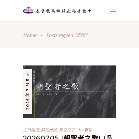
Home
•
Posts tagged "證道"
2026 年 7 月 5 日
主日證道
,
其他分類
,
影音文字
by
志恩
20260705 [朝聖者之歌] (吳