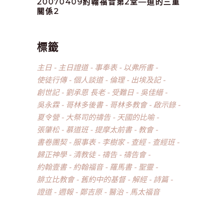
20070409約翰福音第2堂—道的三重
關係2
標籤
主日
主日證道
事奉表
以弗所書
使徒行傳
個人談道
倫理
出埃及記
創世記
劉承恩 長老
受難日
吳佳縉
吳永霖
哥林多後書
哥林多教會
啟示錄
夏令營
大祭司的禱告
天國的比喻
張肇松
慕道班
提摩太前書
教會
書卷團契
服事表
李樹家
查經
查經班
歸正神學
清教徒
禱告
禱告會
約翰壹書
約翰福音
羅馬書
聖靈
腓立比教會
舊約中的基督
解經
詩篇
證道
週報
鄭吉原
醫治
馬太福音