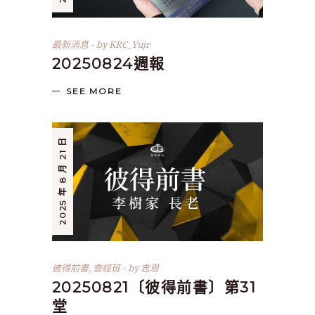
最新消息
by
KRC_Yujr
20250824週報
SEE MORE
2025 年 8 月 21 日
彼得前書
,
查經班
by
志恩
20250821〔彼得前書〕第31
堂