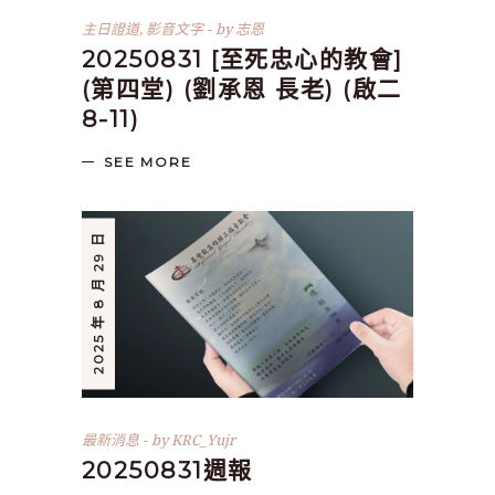
主日證道
,
影音文字
by
志恩
20250831 [至死忠心的教會]
(第四堂) (劉承恩 長老) (啟二
8-11)
SEE MORE
2025 年 8 月 29 日
最新消息
by
KRC_Yujr
20250831週報