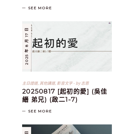
SEE MORE
2025 年 8 月 17 日
主日證道
,
其他講道
,
影音文字
by
志恩
20250817 [起初的愛] (吳佳
縉 弟兄) (啟二1-7)
SEE MORE