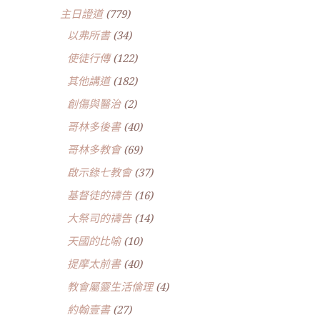
主日證道
(779)
以弗所書
(34)
使徒行傳
(122)
其他講道
(182)
創傷與醫治
(2)
哥林多後書
(40)
哥林多教會
(69)
啟示錄七教會
(37)
基督徒的禱告
(16)
大祭司的禱告
(14)
天國的比喻
(10)
提摩太前書
(40)
教會屬靈生活倫理
(4)
約翰壹書
(27)