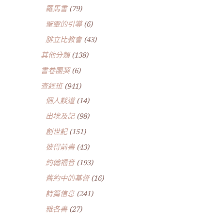
羅馬書
(79)
聖靈的引導
(6)
腓立比教會
(43)
其他分類
(138)
書卷團契
(6)
查經班
(941)
個人談道
(14)
出埃及記
(98)
創世記
(151)
彼得前書
(43)
約翰福音
(193)
舊約中的基督
(16)
詩篇信息
(241)
雅各書
(27)