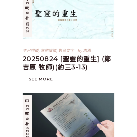
2025 年 8 月 24 日
主日證道
,
其他講道
,
影音文字
by
志恩
20250824 [聖靈的重生] (鄭
吉原 牧師)(約三3-13)
SEE MORE
2025 年 8 月 22 日