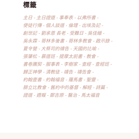
標籤
主日
主日證道
事奉表
以弗所書
使徒行傳
個人談道
倫理
出埃及記
創世記
劉承恩 長老
受難日
吳佳縉
吳永霖
哥林多後書
哥林多教會
啟示錄
夏令營
大祭司的禱告
天國的比喻
張肇松
慕道班
提摩太前書
教會
書卷團契
服事表
李樹家
查經
查經班
歸正神學
清教徒
禱告
禱告會
約翰壹書
約翰福音
羅馬書
聖靈
腓立比教會
舊約中的基督
解經
詩篇
證道
週報
鄭吉原
醫治
馬太福音