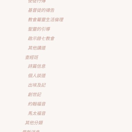
使徒行傳
基督徒的禱告
教會屬靈生活倫理
聖靈的引導
啟示錄七教會
其他講道
查經班
詩篇信息
個人談道
出埃及記
創世記
約翰福音
馬太福音
其他分類