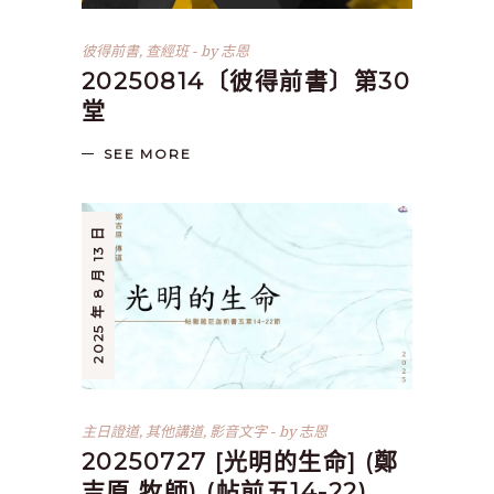
彼得前書
,
查經班
by
志恩
20250814〔彼得前書〕第30
堂
SEE MORE
2025 年 8 月 13 日
主日證道
,
其他講道
,
影音文字
by
志恩
20250727 [光明的生命] (鄭
吉原 牧師) (帖前五14-22)