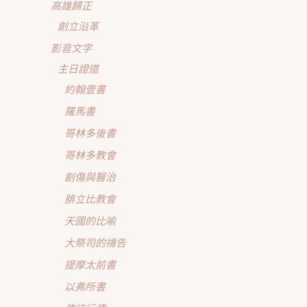
高雄歸正
創立沿革
影音文字
主日證道
約翰壹書
羅馬書
哥林多後書
哥林多教會
創傷與醫治
腓立比教會
天國的比喻
大祭司的禱告
提摩太前書
以弗所書