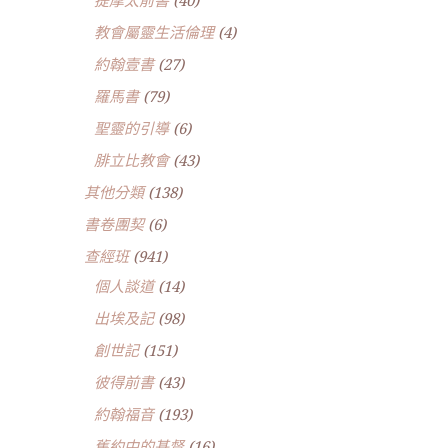
提摩太前書
(40)
教會屬靈生活倫理
(4)
約翰壹書
(27)
羅馬書
(79)
聖靈的引導
(6)
腓立比教會
(43)
其他分類
(138)
書卷團契
(6)
查經班
(941)
個人談道
(14)
出埃及記
(98)
創世記
(151)
彼得前書
(43)
約翰福音
(193)
舊約中的基督
(16)