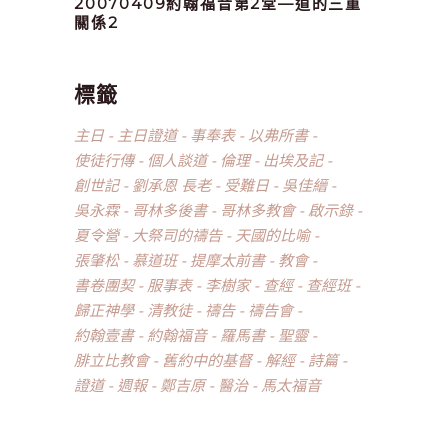
20070409約翰福音第2堂—道的三重
關係2
標籤
主日
主日證道
事奉表
以弗所書
使徒行傳
個人談道
倫理
出埃及記
創世記
劉承恩 長老
受難日
吳佳縉
吳永霖
哥林多後書
哥林多教會
啟示錄
夏令營
大祭司的禱告
天國的比喻
張肇松
慕道班
提摩太前書
教會
書卷團契
服事表
李樹家
查經
查經班
歸正神學
清教徒
禱告
禱告會
約翰壹書
約翰福音
羅馬書
聖靈
腓立比教會
舊約中的基督
解經
詩篇
證道
週報
鄭吉原
醫治
馬太福音