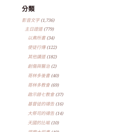
分類
影音文字
(1,736)
主日證道
(779)
以弗所書
(34)
使徒行傳
(122)
其他講道
(182)
創傷與醫治
(2)
哥林多後書
(40)
哥林多教會
(69)
啟示錄七教會
(37)
基督徒的禱告
(16)
大祭司的禱告
(14)
天國的比喻
(10)