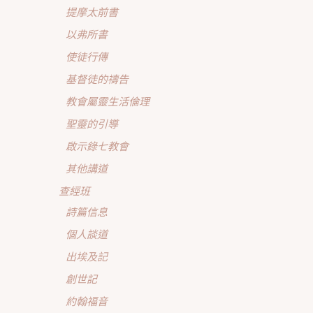
提摩太前書
以弗所書
使徒行傳
基督徒的禱告
教會屬靈生活倫理
聖靈的引導
啟示錄七教會
其他講道
查經班
詩篇信息
個人談道
出埃及記
創世記
約翰福音