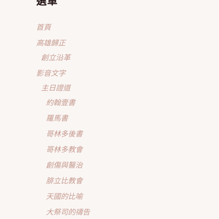
選單
首頁
高雄歸正
創立沿革
影音文字
主日證道
約翰壹書
羅馬書
哥林多後書
哥林多教會
創傷與醫治
腓立比教會
天國的比喻
大祭司的禱告