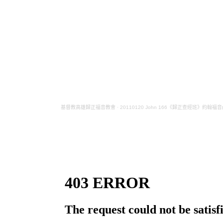
基督教高雄歸正福音教會
·
20110120 John 166《歸正查經班》約翰福