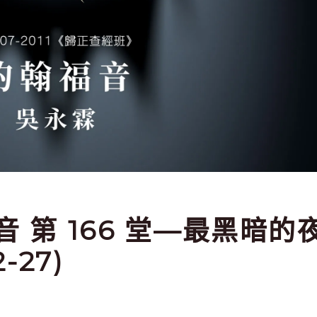
福音 第 166 堂—最黑暗的
-27)