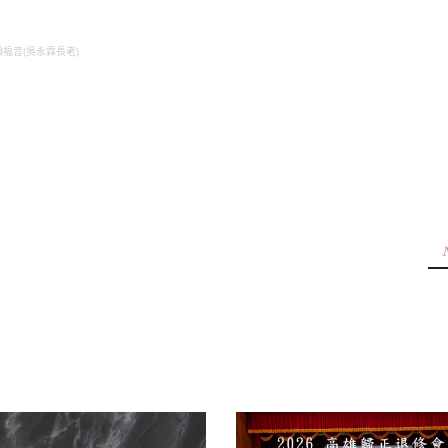
約翰福音(吳永霖長老)