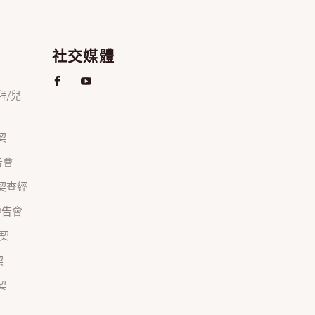
社交媒體
禮拜/兒
契
禱告會
正團契查經
間禱告會
團契
契
契