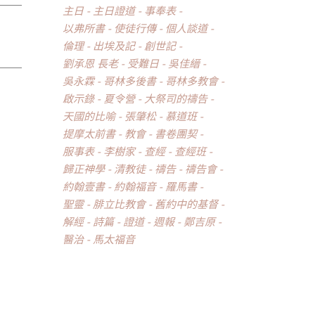
主日
主日證道
事奉表
以弗所書
使徒行傳
個人談道
倫理
出埃及記
創世記
劉承恩 長老
受難日
吳佳縉
吳永霖
哥林多後書
哥林多教會
啟示錄
夏令營
大祭司的禱告
天國的比喻
張肇松
慕道班
提摩太前書
教會
書卷團契
服事表
李樹家
查經
查經班
歸正神學
清教徒
禱告
禱告會
約翰壹書
約翰福音
羅馬書
聖靈
腓立比教會
舊約中的基督
解經
詩篇
證道
週報
鄭吉原
醫治
馬太福音