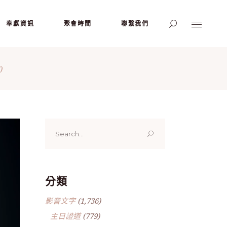
奉獻資訊
聚會時間
聯繫我們
)
Search
for:
分類
影音文字
(1,736)
主日證道
(779)