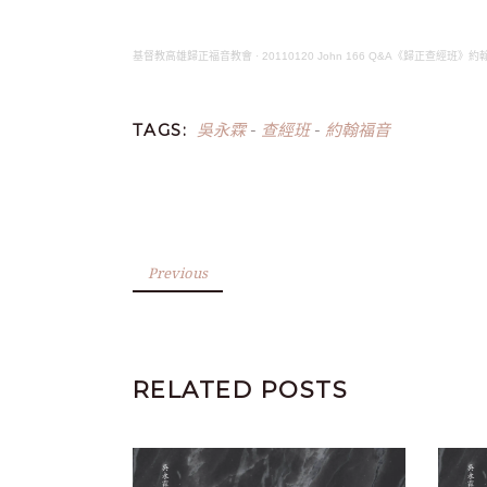
基督教高雄歸正福音教會
·
20110120 John 166 Q&A《歸正查經班》
吳永霖
查經班
約翰福音
TAGS:
-
-
Previous
RELATED POSTS