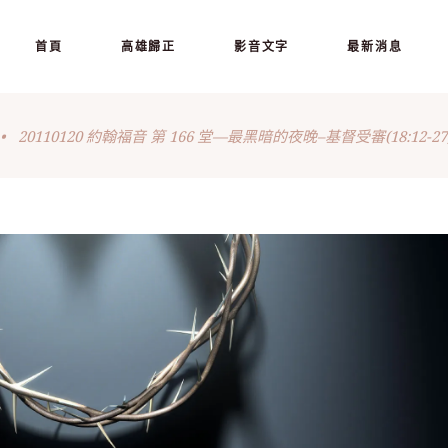
首頁
高雄歸正
影音文字
最新消息
•
20110120 約翰福音 第 166 堂—最黑暗的夜晚–基督受審(18:12-27