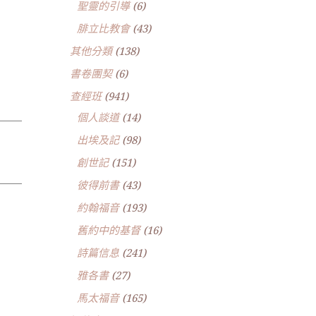
聖靈的引導
(6)
腓立比教會
(43)
其他分類
(138)
書卷團契
(6)
查經班
(941)
個人談道
(14)
出埃及記
(98)
創世記
(151)
彼得前書
(43)
約翰福音
(193)
舊約中的基督
(16)
詩篇信息
(241)
雅各書
(27)
馬太福音
(165)