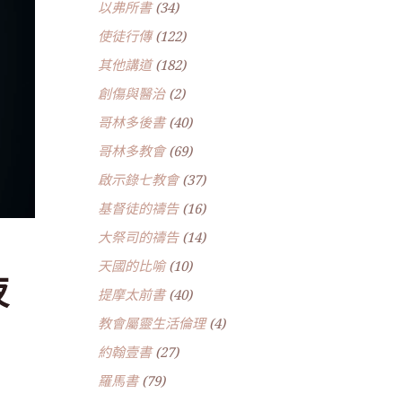
以弗所書
(34)
使徒行傳
(122)
其他講道
(182)
創傷與醫治
(2)
哥林多後書
(40)
哥林多教會
(69)
啟示錄七教會
(37)
基督徒的禱告
(16)
大祭司的禱告
(14)
天國的比喻
(10)
夜
提摩太前書
(40)
教會屬靈生活倫理
(4)
約翰壹書
(27)
羅馬書
(79)