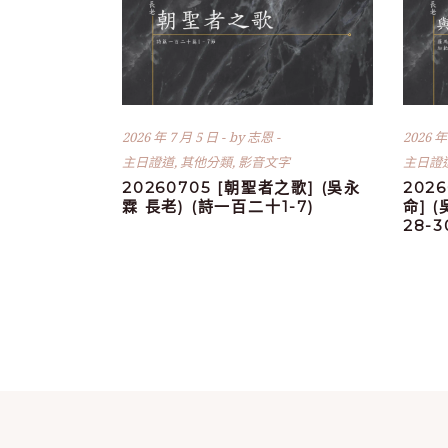
2026 年 7 月 5 日
by
志恩
2026 年
主日證道
,
其他分類
,
影音文字
主日證
20260705 [朝聖者之歌] (吳永
202
霖 長老) (詩一百二十1-7)
命] 
28-