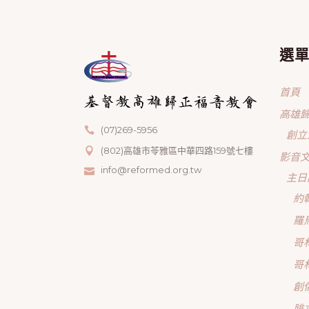
選
首頁
高雄
(07)269-5956
創立
(802)高雄市苓雅區中華四路159號七樓
影音
info@reformed.org.tw
主日
約
羅
哥
哥
創
腓