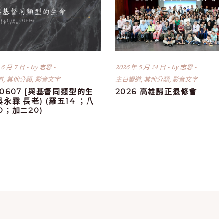
 6 月 7 日
by
志恩
2026 年 5 月 24 日
by
志恩
道
,
其他分類
,
影音文字
主日證道
,
其他分類
,
影音文字
60607 [與基督同類型的生
2026 高雄歸正退修會
(吳永霖 長老) (羅五14 ；八
30；加二20)