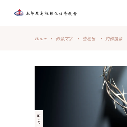
Home
•
影音文字
•
查經班
•
約翰福音