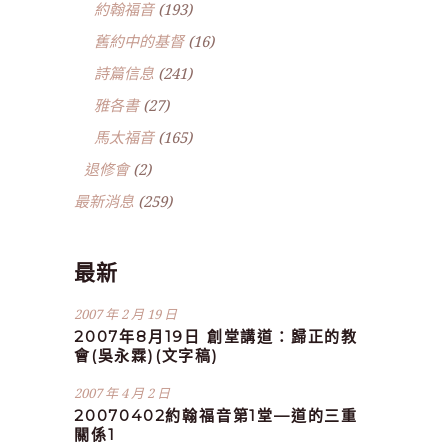
約翰福音
(193)
舊約中的基督
(16)
詩篇信息
(241)
雅各書
(27)
馬太福音
(165)
退修會
(2)
最新消息
(259)
最新
2007 年 2 月 19 日
2007年8月19日 創堂講道：歸正的教
會(吳永霖)(文字稿)
2007 年 4 月 2 日
20070402約翰福音第1堂—道的三重
關係1