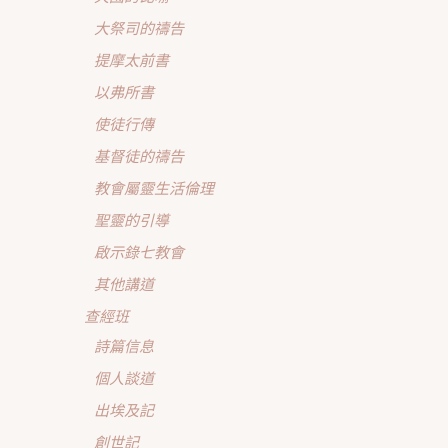
大祭司的禱告
提摩太前書
以弗所書
使徒行傳
基督徒的禱告
教會屬靈生活倫理
聖靈的引導
啟示錄七教會
其他講道
查經班
詩篇信息
個人談道
出埃及記
創世記