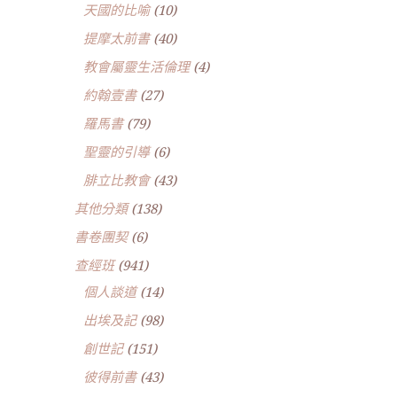
天國的比喻
(10)
提摩太前書
(40)
教會屬靈生活倫理
(4)
約翰壹書
(27)
羅馬書
(79)
聖靈的引導
(6)
腓立比教會
(43)
其他分類
(138)
書卷團契
(6)
查經班
(941)
個人談道
(14)
出埃及記
(98)
創世記
(151)
彼得前書
(43)