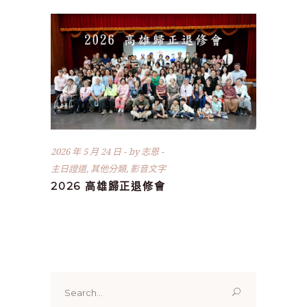
2026 年 5 月 24 日
by
志恩
主日證道
,
其他分類
,
影音文字
2026 高雄歸正退修會
Search
for: