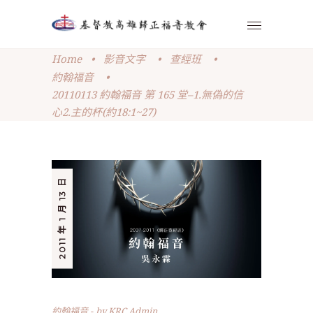
Home
•
影音文字
•
查經班
•
約翰福音
•
20110113 約翰福音 第 165 堂–1.無偽的信
心2.主的杯(約18:1~27)
2011 年 1 月 13 日
約翰福音
by
KRC Admin