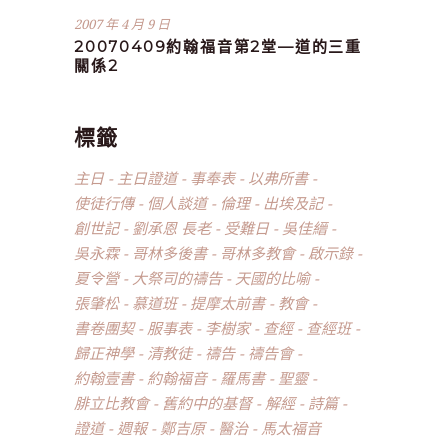
2007 年 4 月 9 日
20070409約翰福音第2堂—道的三重
關係2
標籤
主日
主日證道
事奉表
以弗所書
使徒行傳
個人談道
倫理
出埃及記
創世記
劉承恩 長老
受難日
吳佳縉
吳永霖
哥林多後書
哥林多教會
啟示錄
夏令營
大祭司的禱告
天國的比喻
張肇松
慕道班
提摩太前書
教會
書卷團契
服事表
李樹家
查經
查經班
歸正神學
清教徒
禱告
禱告會
約翰壹書
約翰福音
羅馬書
聖靈
腓立比教會
舊約中的基督
解經
詩篇
證道
週報
鄭吉原
醫治
馬太福音