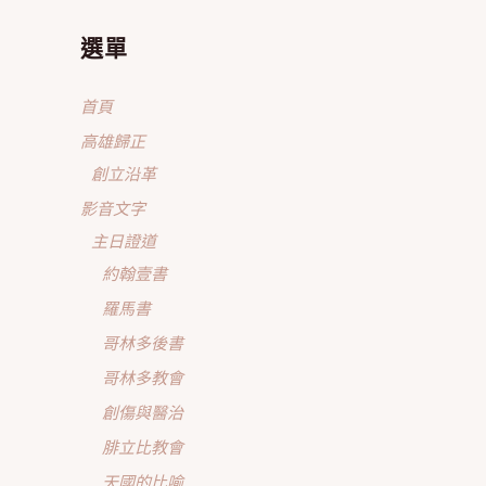
選單
首頁
高雄歸正
創立沿革
影音文字
主日證道
約翰壹書
羅馬書
哥林多後書
哥林多教會
創傷與醫治
腓立比教會
天國的比喻