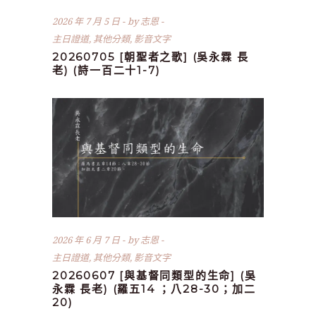
2026 年 7 月 5 日
by
志恩
主日證道
,
其他分類
,
影音文字
20260705 [朝聖者之歌] (吳永霖 長
老) (詩一百二十1-7)
2026 年 6 月 7 日
by
志恩
主日證道
,
其他分類
,
影音文字
20260607 [與基督同類型的生命] (吳
永霖 長老) (羅五14 ；八28-30；加二
20)