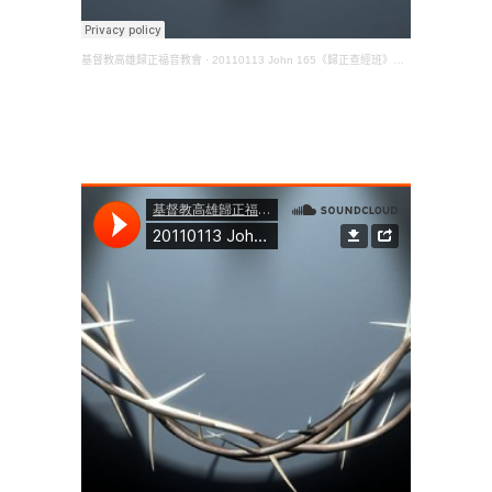
基督教高雄歸正福音教會
·
20110113 John 165《歸正查經班》約翰福音(吳永霖長老)