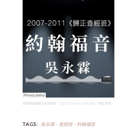
基督教高雄歸正福音教會
·
20110113 John 165 Q&A《歸正查經班》約翰福音(吳永霖長老)
吳永霖
查經班
約翰福音
TAGS:
-
-