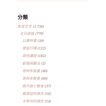
分類
影音文字
(1,736)
主日證道
(779)
以弗所書
(34)
使徒行傳
(122)
其他講道
(182)
創傷與醫治
(2)
哥林多後書
(40)
哥林多教會
(69)
啟示錄七教會
(37)
基督徒的禱告
(16)
大祭司的禱告
(14)