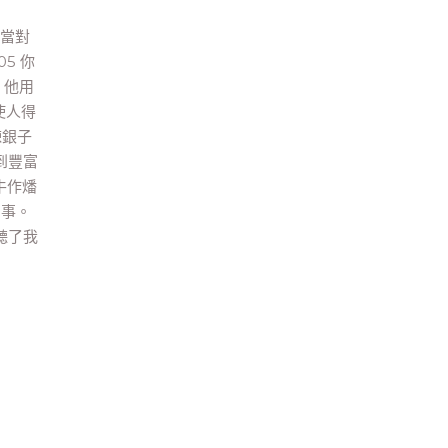
 當對
5 你
 他用
使人得
煉銀子
到豐富
牛作燔
的事。
聽了我