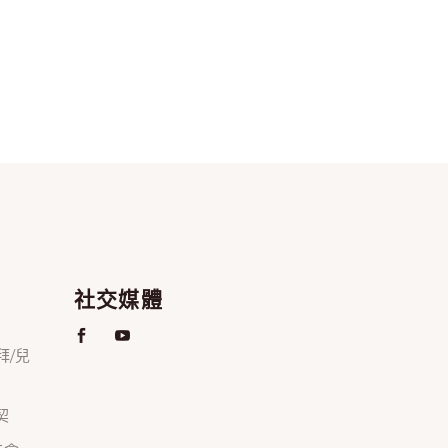
社交媒體
禮拜/兒
契