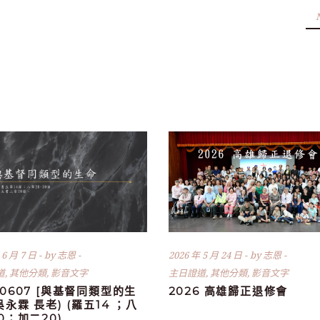
 6 月 7 日
by
志恩
2026 年 5 月 24 日
by
志恩
道
,
其他分類
,
影音文字
主日證道
,
其他分類
,
影音文字
60607 [與基督同類型的生
2026 高雄歸正退修會
(吳永霖 長老) (羅五14 ；八
30；加二20)