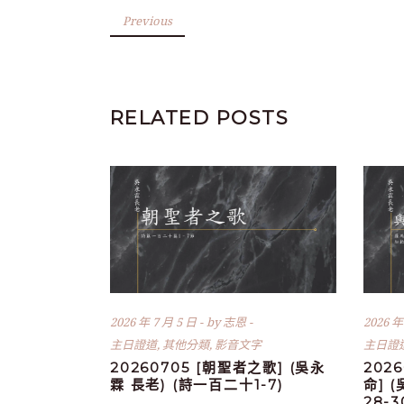
Previous
RELATED POSTS
2026 年 7 月 5 日
by
志恩
2026 年
主日證道
,
其他分類
,
影音文字
主日證
20260705 [朝聖者之歌] (吳永
202
霖 長老) (詩一百二十1-7)
命] 
28-