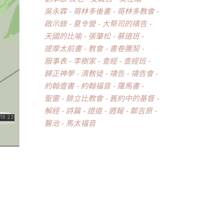
吳永霖
哥林多後書
哥林多教會
啟示錄
夏令營
大祭司的禱告
天國的比喻
張肇松
慕道班
提摩太前書
教會
書卷團契
服事表
李樹家
查經
查經班
歸正神學
清教徒
禱告
禱告會
約翰壹書
約翰福音
羅馬書
聖靈
腓立比教會
舊約中的基督
解經
詩篇
證道
週報
鄭吉原
醫治
馬太福音