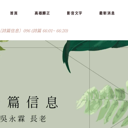
首頁
高雄歸正
影音文字
最新消息
 〔詩篇信息〕096 (詩篇 66:01~ 66:20)