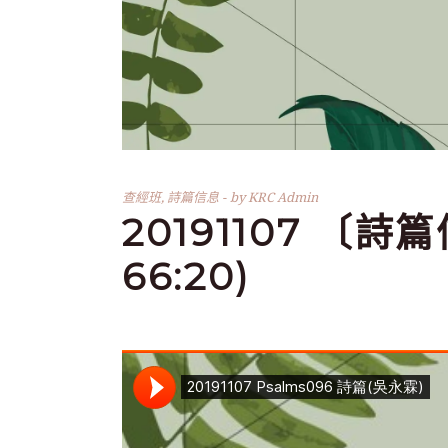
查經班
,
詩篇信息
by
KRC Admin
20191107 〔詩篇
66:20)