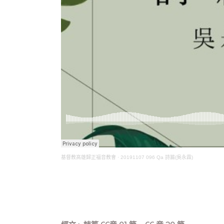
基督教高雄歸正福音教會
·
20191107 096 Qa 詩篇(吳永霖)