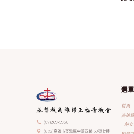
選
首頁
高雄
(07)269-5956
創立
(802)高雄市苓雅區中華四路159號七樓
影音