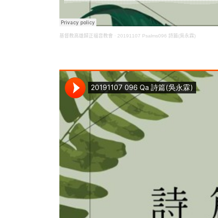
基督教高雄歸正福音教會
·
20191107 Psalms096 詩篇(吳永霖)