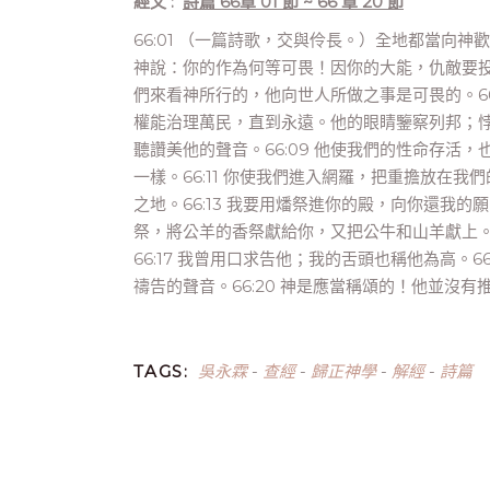
經文 :
詩篇 66章 01 節 ~ 66 章 20 節
66:01 （一篇詩歌，交與伶長。）全地都當向神歡
神說：你的作為何等可畏！因你的大能，仇敵要投降你
們來看神所行的，他向世人所做之事是可畏的。66:
權能治理萬民，直到永遠。他的眼睛鑒察列邦；悖
聽讚美他的聲音。66:09 他使我們的性命存活，
一樣。66:11 你使我們進入網羅，把重擔放在我
之地。66:13 我要用燔祭進你的殿，向你還我的願
祭，將公羊的香祭獻給你，又把公牛和山羊獻上。（
66:17 我曾用口求告他；我的舌頭也稱他為高。6
禱告的聲音。66:20 神是應當稱頌的！他並沒
吳永霖
查經
歸正神學
解經
詩篇
TAGS:
-
-
-
-