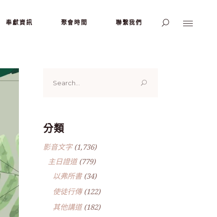
奉獻資訊
聚會時間
聯繫我們
Search
for:
分類
影音文字
(1,736)
主日證道
(779)
以弗所書
(34)
使徒行傳
(122)
其他講道
(182)