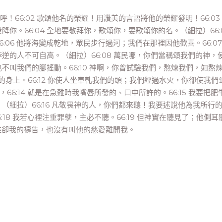
呼！66:02 歌頌他名的榮耀！用讚美的言語將他的榮耀發明！66:03
。66:04 全地要敬拜你，歌頌你，要歌頌你的名。（細拉）66:0
06 他將海變成乾地，眾民步行過河；我們在那裡因他歡喜。66:07
逆的人不可自高。（細拉）66:08 萬民哪，你們當稱頌我們的神，
也不叫我們的腳搖動。66:10 神啊，你曾試驗我們，熬煉我們，如熬
們的身上。66:12 你使人坐車軋我們的頭；我們經過水火，你卻使我們
，66:14 就是在急難時我嘴唇所發的、口中所許的。66:15 我要把肥
細拉）66:16 凡敬畏神的人，你們都來聽！我要述說他為我所行
6:18 我若心裡注重罪孽，主必不聽。66:19 但神實在聽見了；他側耳
有推卻我的禱告，也沒有叫他的慈愛離開我。