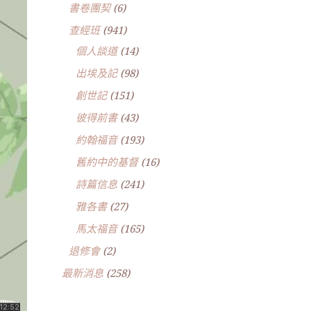
書卷團契
(6)
查經班
(941)
個人談道
(14)
出埃及記
(98)
創世記
(151)
彼得前書
(43)
約翰福音
(193)
舊約中的基督
(16)
詩篇信息
(241)
雅各書
(27)
馬太福音
(165)
退修會
(2)
最新消息
(258)