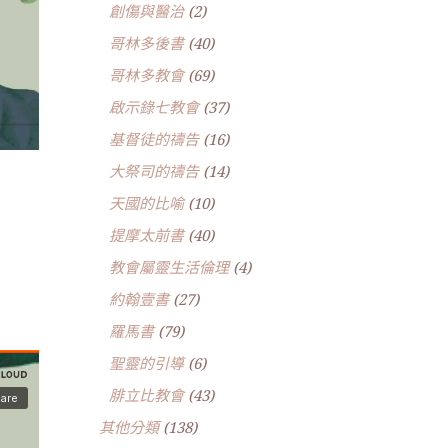
創傷與醫治
(2)
哥林多後書
(40)
哥林多教會
(69)
啟示錄七教會
(37)
基督徒的禱告
(16)
大祭司的禱告
(14)
天國的比喻
(10)
提摩太前書
(40)
教會屬靈生活倫理
(4)
約翰壹書
(27)
羅馬書
(79)
聖靈的引導
(6)
腓立比教會
(43)
其他分類
(138)