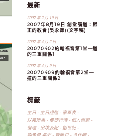
最新
2007 年 2 月 19 日
2007年8月19日 創堂講道：歸
正的教會(吳永霖)(文字稿)
2007 年 4 月 2 日
20070402約翰福音第1堂—道
的三重關係1
2007 年 4 月 9 日
20070409約翰福音第2堂—
道的三重關係2
標籤
主日
主日證道
事奉表
以弗所書
使徒行傳
個人談道
倫理
出埃及記
創世記
劉承恩 長老
受難日
吳佳縉