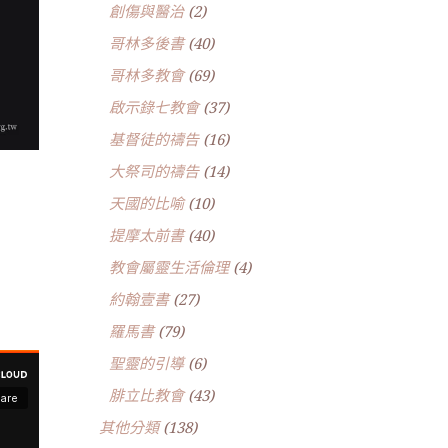
創傷與醫治
(2)
哥林多後書
(40)
哥林多教會
(69)
啟示錄七教會
(37)
基督徒的禱告
(16)
大祭司的禱告
(14)
天國的比喻
(10)
提摩太前書
(40)
教會屬靈生活倫理
(4)
約翰壹書
(27)
羅馬書
(79)
聖靈的引導
(6)
腓立比教會
(43)
其他分類
(138)