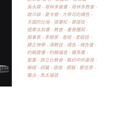
吳永霖
哥林多後書
哥林多教會
啟示錄
夏令營
大祭司的禱告
天國的比喻
張肇松
慕道班
提摩太前書
教會
書卷團契
服事表
李樹家
查經
查經班
歸正神學
清教徒
禱告
禱告會
約翰壹書
約翰福音
羅馬書
聖靈
腓立比教會
舊約中的基督
解經
詩篇
證道
週報
鄭吉原
醫治
馬太福音