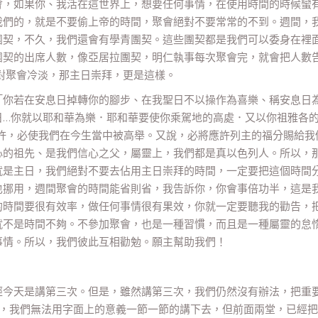
會，如果你、我活在這世界上，想要任何事情，在使用時間的時候蠻
我們的，就是不要偷上帝的時間，聚會絕對不要常常的不到。週間，
團契，不久，我們還會有學青團契。這些團契都是我們可以委身在裡
團契的出席人數，像亞居拉團契，明仁執事每次聚會完，就會把人數
對聚會冷淡，那主日崇拜，更是這樣。
「你若在安息日掉轉你的腳步、在我聖日不以操作為喜樂、稱安息日
日…你就以耶和華為樂．耶和華要使你乘駕地的高處．又以你祖雅各
就應許，必使我們在今生當中被高舉。又說，必將應許列主的福分賜給我
心的祖先、是我們信心之父，屬靈上，我們都是真以色列人。所以，
就是主日，我們絕對不要去佔用主日崇拜的時間，一定要把這個時間
也挪用，週間聚會的時間能省則省，我告訴你，你會事倍功半，這是
的時間要很有效率，做任何事情很有果效，你就一定要聽我的勸告，
就不是時間不夠。不參加聚會，也是一種習慣，而且是一種屬靈的怠
事情。所以，我們彼此互相勸勉。願主幫助我們！
經今天是講第三次。但是，雖然講第三次，我們仍然沒有辦法，把重
以，我們無法用字面上的意義一節一節的講下去，但前面兩堂，已經