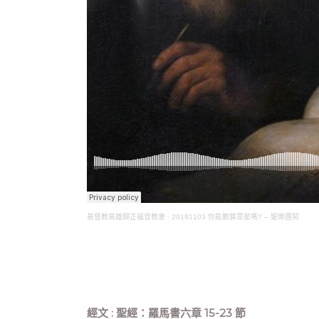
基督教高雄歸正福音教會
·
20191103 你能數算眾星嗎? – 聖樂團契
經文 : 聖經：羅馬書六章 15-23 節