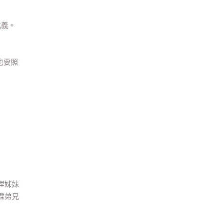
成義。
也要照
理姊妹
霖弟兄