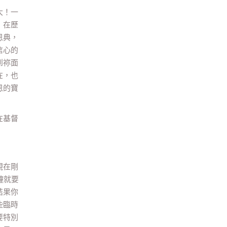
大！一
，在歷
恩典，
信心的
到祢面
在，也
恩的寶
在基督
現在剛
鐘就要
結果你
些臨時
要特別