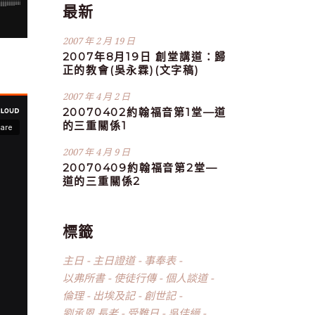
最新
2007 年 2 月 19 日
2007年8月19日 創堂講道：歸
正的教會(吳永霖)(文字稿)
2007 年 4 月 2 日
20070402約翰福音第1堂—道
的三重關係1
2007 年 4 月 9 日
20070409約翰福音第2堂—
道的三重關係2
標籤
主日
主日證道
事奉表
以弗所書
使徒行傳
個人談道
倫理
出埃及記
創世記
劉承恩 長老
受難日
吳佳縉