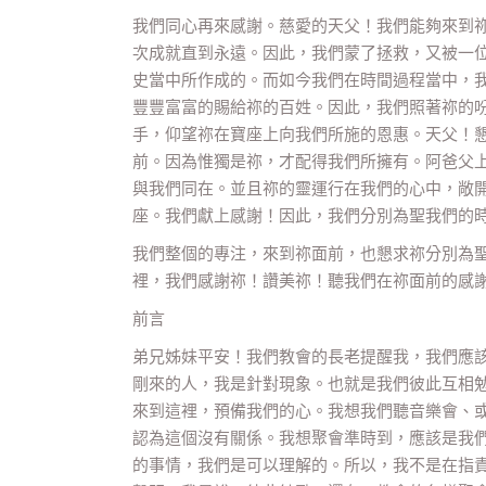
我們同心再來感謝。慈愛的天父！我們能夠來到
次成就直到永遠。因此，我們蒙了拯救，又被一
史當中所作成的。而如今我們在時間過程當中，
豐豐富富的賜給祢的百姓。因此，我們照著祢的
手，仰望祢在寶座上向我們所施的恩惠。天父！
前。因為惟獨是祢，才配得我們所擁有。阿爸父
與我們同在。並且祢的靈運行在我們的心中，敞
座。我們獻上感謝！因此，我們分別為聖我們的
我們整個的專注，來到祢面前，也懇求祢分別為
裡，我們感謝祢！讚美祢！聽我們在祢面前的感
前言
弟兄姊妹平安！我們教會的長老提醒我，我們應
剛來的人，我是針對現象。也就是我們彼此互相勉
來到這裡，預備我們的心。我想我們聽音樂會、
認為這個沒有關係。我想聚會準時到，應該是我
的事情，我們是可以理解的。所以，我不是在指