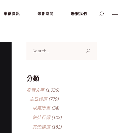
奉獻資訊
聚會時間
聯繫我們
Search
for:
分類
影音文字
(1,736)
主日證道
(779)
以弗所書
(34)
使徒行傳
(122)
其他講道
(182)