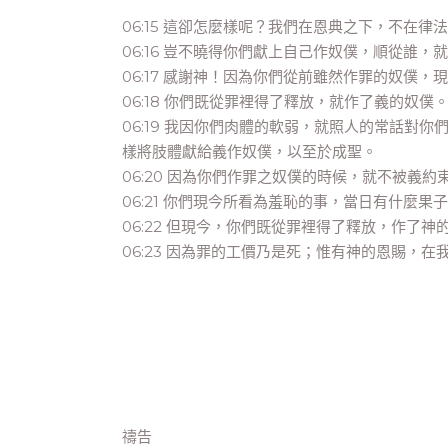
06:15 這卻怎麼樣呢？我們在恩典之下，不在
06:16 豈不曉得你們獻上自己作奴僕，順從誰
06:17 感謝神！因為你們從前雖然作罪的奴僕
06:18 你們既從罪裡得了釋放，就作了義的奴僕
06:19 我因你們肉體的軟弱，就照人的常話對
樣將肢體獻給義作奴僕，以至於成聖。
06:20 因為你們作罪之奴僕的時候，就不被義約
06:21 你們現今所看為羞恥的事，當日有什麼
06:22 但現今，你們既從罪裡得了釋放，作了
06:23 因為罪的工價乃是死；惟有神的恩賜，
禱告