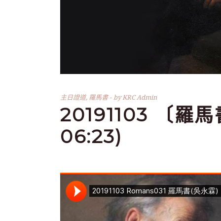
主日證道
,
羅馬書
by
KRC Admin
20191103 〔羅馬
06:23)