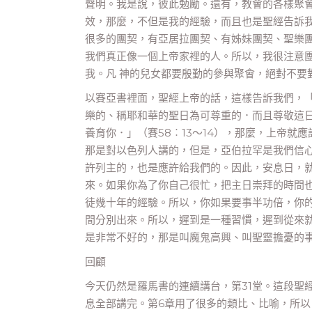
聲明。我是說，彼此勉勵。還有，教會的各樣聚
效，那麼，不但是我的經驗，而且也是聖經告訴
很多的團契，有亞居拉團契、有姊妹團契、聖樂
我們真正像一個上帝家裡的人。所以，我很注意
我。凡 神的兒女都要殷勤的參與聚會，絕對不要
以賽亞書裡面，聖經上帝的話，這樣告訴我們，
樂的、稱耶和華的聖日為可尊重的．而且尊敬這
養育你．」（賽58︰13～14），那麼，上帝
那是對以色列人講的，但是，亞伯拉罕是我們信
許列主的，也是應許給我們的。因此，安息日，
來。如果你為了你自己很忙，把主日崇拜的時間
徒幾十年的經驗。所以，你如果要事半功倍，你
間分別出來。所以，遲到是一種習慣，遲到從來
是非常不好的，那是叫魔鬼高興、叫聖靈擔憂的
回顧
今天仍然是羅馬書的連續講台，第31堂。這段聖
息全部講完。第6章用了很多的類比、比喻，所