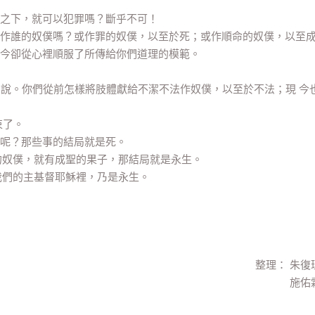
律法之下，就可以犯罪嗎？斷乎不可！
，就作誰的奴僕嗎？或作罪的奴僕，以至於死；或作順命的奴僕，以至
，現今卻從心裡順服了所傳給你們道理的模範。
。
你們說。你們從前怎樣將肢體獻給不潔不法作奴僕，以至於不法；現 今
束了。
果子呢？那些事的結局就是死。
神的奴僕，就有成聖的果子，那結局就是永生。
在我們的主基督耶穌裡，乃是永生。
整理： 朱復
施佑