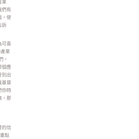
有果
我們有
面，使
告訴
為可喜
的產業
們，
那個應
分別出
我基督
把你時
惰，那
要的信
把重點