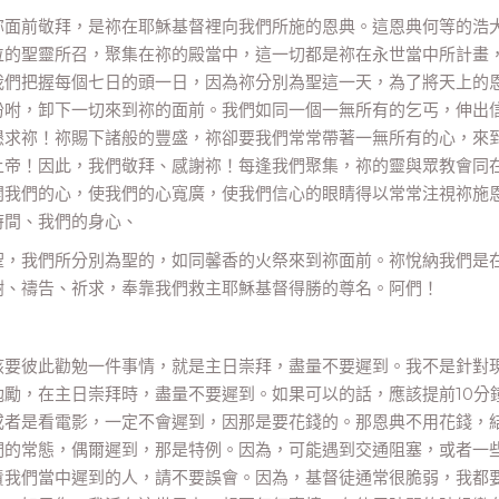
祢面前敬拜，是祢在耶穌基督裡向我們所施的恩典。這恩典何等的浩
位的聖靈所召，聚集在祢的殿當中，這一切都是祢在永世當中所計畫
我們把握每個七日的頭一日，因為祢分別為聖這一天，為了將天上的
吩咐，卸下一切來到祢的面前。我們如同一個一無所有的乞丐，伸出
懇求祢！祢賜下諸般的豐盛，祢卻要我們常常帶著一無所有的心，來
上帝！因此，我們敬拜、感謝祢！每逢我們聚集，祢的靈與眾教會同
開我們的心，使我們的心寬廣，使我們信心的眼睛得以常常注視祢施
時間、我們的身心、
聖，我們所分別為聖的，如同馨香的火祭來到祢面前。祢悅納我們是
謝、禱告、祈求，奉靠我們救主耶穌基督得勝的尊名。阿們！
該要彼此勸勉一件事情，就是主日崇拜，盡量不要遲到。我不是針對
勵，在主日崇拜時，盡量不要遲到。如果可以的話，應該提前10分
或者是看電影，一定不會遲到，因那是要花錢的。那恩典不用花錢，
們的常態，偶爾遲到，那是特例。因為，可能遇到交通阻塞，或者一
責我們當中遲到的人，請不要誤會。因為，基督徒通常很脆弱，我都