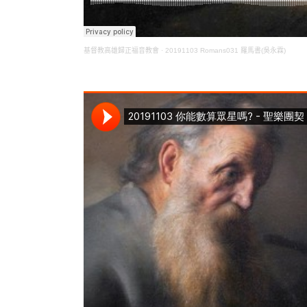
基督教高雄歸正福音教會
·
20191103 Romans031 羅馬書(吳永霖)