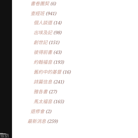
書卷團契
(6)
查經班
(941)
個人談道
(14)
出埃及記
(98)
創世記
(151)
彼得前書
(43)
約翰福音
(193)
舊約中的基督
(16)
詩篇信息
(241)
雅各書
(27)
馬太福音
(165)
退修會
(2)
最新消息
(259)