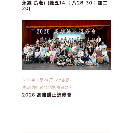
永霖 長老) (羅五14 ；八28-30；加二
20)
2026 年 5 月 24 日
by
志恩
主日證道
,
其他分類
,
影音文字
2026 高雄歸正退修會