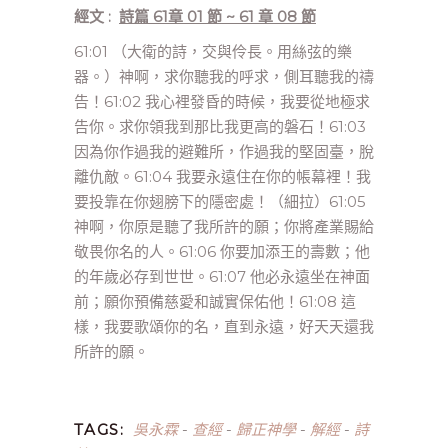
經文 :
詩篇 61章 01 節 ~ 61 章 08 節
61:01 （大衛的詩，交與伶長。用絲弦的樂
器。）神啊，求你聽我的呼求，側耳聽我的禱
告！61:02 我心裡發昏的時候，我要從地極求
告你。求你領我到那比我更高的磐石！61:03
因為你作過我的避難所，作過我的堅固臺，脫
離仇敵。61:04 我要永遠住在你的帳幕裡！我
要投靠在你翅膀下的隱密處！（細拉）61:05
神啊，你原是聽了我所許的願；你將產業賜給
敬畏你名的人。61:06 你要加添王的壽數；他
的年歲必存到世世。61:07 他必永遠坐在神面
前；願你預備慈愛和誠實保佑他！61:08 這
樣，我要歌頌你的名，直到永遠，好天天還我
所許的願。
吳永霖
查經
歸正神學
解經
詩
TAGS:
-
-
-
-