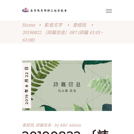
Home
•
影音文字
•
查經班
•
20190822 〔詩篇信息〕087 (詩篇 61:01~
61:08)
2019 年 8 月 22 日
查經班
,
詩篇信息
by
KRC Admin