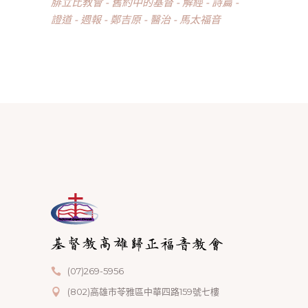
腓立比教會
舊約中的基督
解經
詩篇
證道
週報
鄭吉原
醫治
馬太福音
(07)269-5956
(802)高雄市苓雅區中華四路159號七樓