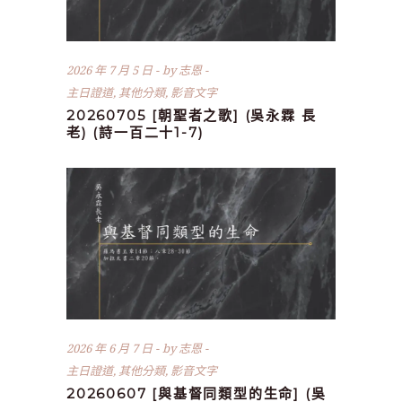
2026 年 7 月 5 日
by
志恩
主日證道
,
其他分類
,
影音文字
20260705 [朝聖者之歌] (吳永霖 長
老) (詩一百二十1-7)
2026 年 6 月 7 日
by
志恩
主日證道
,
其他分類
,
影音文字
20260607 [與基督同類型的生命] (吳