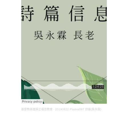
基督教高雄歸正福音教會
·
20190822 Psalms087 詩篇(吳永霖)