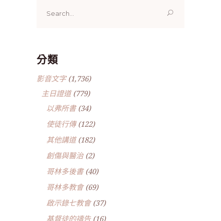
Search
for:
分類
影音文字
(1,736)
主日證道
(779)
以弗所書
(34)
使徒行傳
(122)
其他講道
(182)
創傷與醫治
(2)
哥林多後書
(40)
哥林多教會
(69)
啟示錄七教會
(37)
基督徒的禱告
(16)