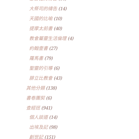
大祭司的禱告
(14)
天國的比喻
(10)
提摩太前書
(40)
教會屬靈生活倫理
(4)
約翰壹書
(27)
羅馬書
(79)
聖靈的引導
(6)
腓立比教會
(43)
其他分類
(138)
書卷團契
(6)
查經班
(941)
個人談道
(14)
出埃及記
(98)
創世記
(151)