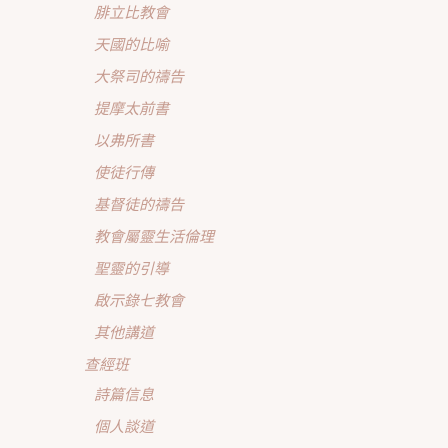
腓立比教會
天國的比喻
大祭司的禱告
提摩太前書
以弗所書
使徒行傳
基督徒的禱告
教會屬靈生活倫理
聖靈的引導
啟示錄七教會
其他講道
查經班
詩篇信息
個人談道