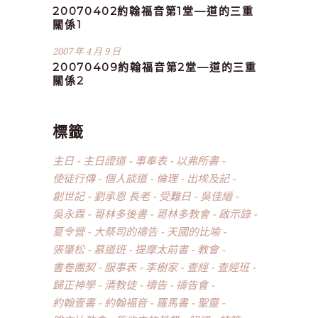
20070402約翰福音第1堂—道的三重
關係1
2007 年 4 月 9 日
20070409約翰福音第2堂—道的三重
關係2
標籤
主日
主日證道
事奉表
以弗所書
使徒行傳
個人談道
倫理
出埃及記
創世記
劉承恩 長老
受難日
吳佳縉
吳永霖
哥林多後書
哥林多教會
啟示錄
夏令營
大祭司的禱告
天國的比喻
張肇松
慕道班
提摩太前書
教會
書卷團契
服事表
李樹家
查經
查經班
歸正神學
清教徒
禱告
禱告會
約翰壹書
約翰福音
羅馬書
聖靈