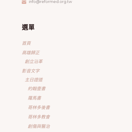
info@reformed.org.tw
選單
首頁
高雄歸正
創立沿革
影音文字
主日證道
約翰壹書
羅馬書
哥林多後書
哥林多教會
創傷與醫治