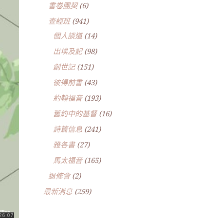
書卷團契
(6)
查經班
(941)
個人談道
(14)
出埃及記
(98)
創世記
(151)
彼得前書
(43)
約翰福音
(193)
舊約中的基督
(16)
詩篇信息
(241)
雅各書
(27)
馬太福音
(165)
退修會
(2)
最新消息
(259)