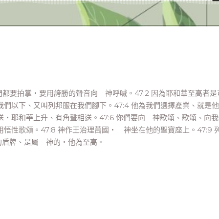
們都要拍掌‧要用誇勝的聲音向 神呼喊。47:2 因為耶和華至高者是
在我們以下、又叫列邦服在我們腳下。47:4 他為我們選擇產業、就是
相送‧耶和華上升、有角聲相送。47:6 你們要向 神歌頌、歌頌、向
用悟性歌頌。47:8 神作王治理萬國‧ 神坐在他的聖寶座上。47:9 
的盾牌、是屬 神的‧他為至高。