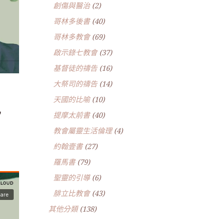
創傷與醫治
(2)
哥林多後書
(40)
哥林多教會
(69)
啟示錄七教會
(37)
基督徒的禱告
(16)
大祭司的禱告
(14)
天國的比喻
(10)
~
提摩太前書
(40)
教會屬靈生活倫理
(4)
約翰壹書
(27)
羅馬書
(79)
聖靈的引導
(6)
腓立比教會
(43)
其他分類
(138)