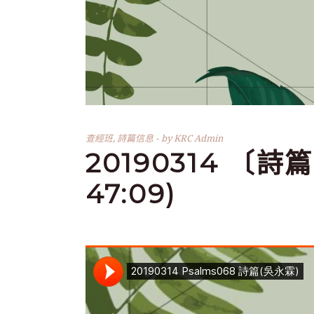
查經班
,
詩篇信息
by
KRC Admin
20190314 〔詩篇
47:09)