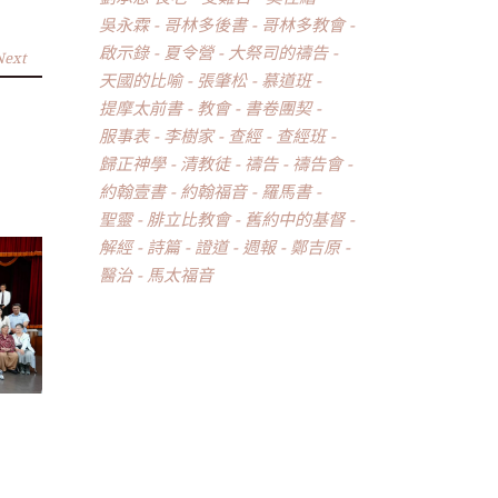
吳永霖
哥林多後書
哥林多教會
啟示錄
夏令營
大祭司的禱告
Next
天國的比喻
張肇松
慕道班
提摩太前書
教會
書卷團契
服事表
李樹家
查經
查經班
歸正神學
清教徒
禱告
禱告會
約翰壹書
約翰福音
羅馬書
聖靈
腓立比教會
舊約中的基督
解經
詩篇
證道
週報
鄭吉原
醫治
馬太福音