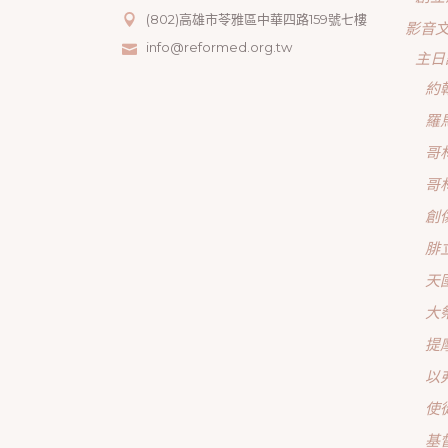
(802)高雄市苓雅區中華四路159號七樓
影音
info@reformed.org.tw
主日
約
羅
哥
哥
創
腓
天
大
提
以
使
基