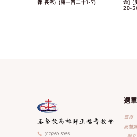
霖 長老) (詩一百二十1-7)
命] 
28-
選
首頁
高雄
(07)269-5956
創立