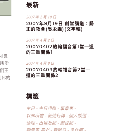
最新
2007 年 2 月 19 日
2007年8月19日 創堂講道：歸
正的教會(吳永霖)(文字稿)
2007 年 4 月 2 日
20070402約翰福音第1堂—道
的三重關係1
可畏
他所愛
2007 年 4 月 9 日
20070409約翰福音第2堂—
我們王
道的三重關係2
列邦的
標籤
主日
主日證道
事奉表
以弗所書
使徒行傳
個人談道
倫理
出埃及記
創世記
劉承恩 長老
受難日
吳佳縉