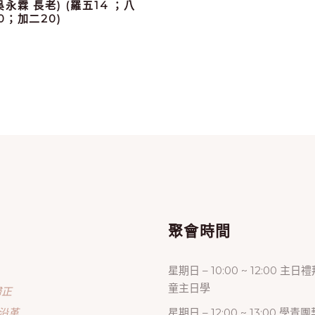
(吳永霖 長老) (羅五14 ；八
30；加二20)
單
聚會時間
星期日 – 10:00 ~ 12:00 主日
童主日學
歸正
沿革
星期日 – 12:00 ~ 13:00 學青團