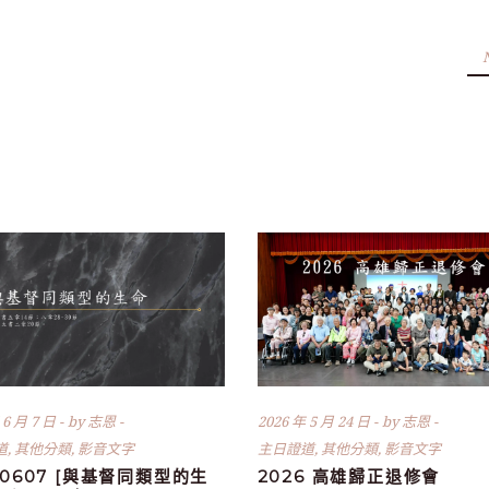
 6 月 7 日
by
志恩
2026 年 5 月 24 日
by
志恩
道
,
其他分類
,
影音文字
主日證道
,
其他分類
,
影音文字
60607 [與基督同類型的生
2026 高雄歸正退修會