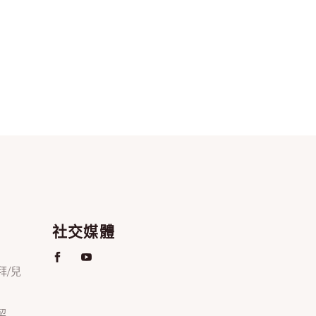
社交媒體
禮拜/兒
契