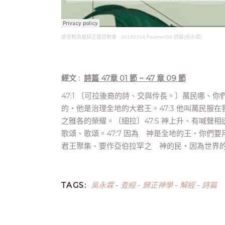
基督教高雄歸正福音教會
·
20190314 Psalms068 詩篇(吳永霖)
經文 :
詩篇 47章 01 節 ~ 47 章 09 節
47:1 〔可拉後裔的詩、交與伶長。〕萬民哪、你
的‧他是治理全地的大君王。47:3 他叫萬民服
之雅各的榮耀。〔細拉〕47:5 神上升、有喊聲
歌頌、歌頌。47:7 因為 神是全地的王‧你們要
君王聚集、要作亞伯拉罕之 神的民‧因為世界
吳永霖
查經
歸正神學
解經
詩篇
TAGS:
-
-
-
-