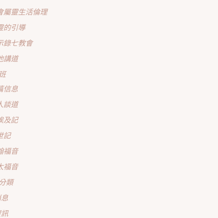
會屬靈生活倫理
靈的引導
示錄七教會
他講道
班
篇信息
人談道
埃及記
世記
翰福音
太福音
分類
消息
資訊