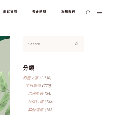
奉獻資訊
聚會時間
聯繫我們
Search
for:
分類
影音文字
(1,736)
主日證道
(779)
以弗所書
(34)
使徒行傳
(122)
其他講道
(182)