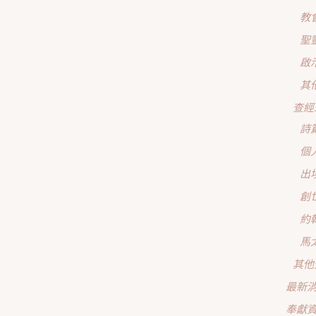
教
聖
啟
其
查經
詩
個
出
創
約
馬
其他
最新
奉獻