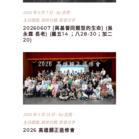
2026 年 6 月 7 日
by
志恩
主日證道
,
其他分類
,
影音文字
20260607 [與基督同類型的生命] (吳
永霖 長老) (羅五14 ；八28-30；加二
20)
2026 年 5 月 24 日
by
志恩
主日證道
,
其他分類
,
影音文字
2026 高雄歸正退修會