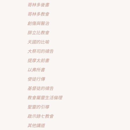
哥林多後書
哥林多教會
創傷與醫治
腓立比教會
天國的比喻
大祭司的禱告
提摩太前書
以弗所書
使徒行傳
基督徒的禱告
教會屬靈生活倫理
聖靈的引導
啟示錄七教會
其他講道