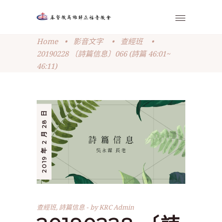
Home
•
影音文字
•
查經班
•
20190228 〔詩篇信息〕066 (詩篇 46:01~
46:11)
2019 年 2 月 28 日
查經班
,
詩篇信息
by
KRC Admin