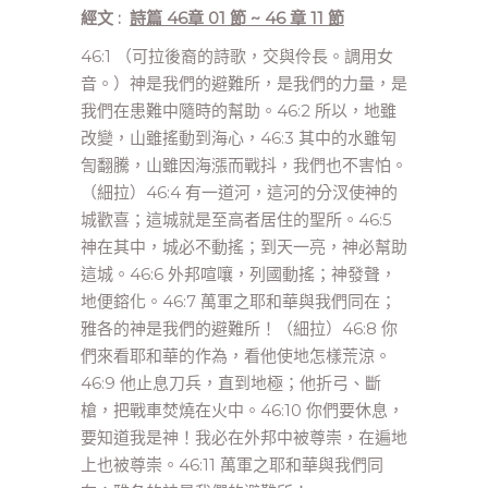
經文 :
詩篇 46章 01 節 ~ 46 章 11 節
46:1 （可拉後裔的詩歌，交與伶長。調用女
音。）神是我們的避難所，是我們的力量，是
我們在患難中隨時的幫助。46:2 所以，地雖
改變，山雖搖動到海心，46:3 其中的水雖匉
訇翻騰，山雖因海漲而戰抖，我們也不害怕。
（細拉）46:4 有一道河，這河的分汊使神的
城歡喜；這城就是至高者居住的聖所。46:5
神在其中，城必不動搖；到天一亮，神必幫助
這城。46:6 外邦喧嚷，列國動搖；神發聲，
地便鎔化。46:7 萬軍之耶和華與我們同在；
雅各的神是我們的避難所！（細拉）46:8 你
們來看耶和華的作為，看他使地怎樣荒涼。
46:9 他止息刀兵，直到地極；他折弓、斷
槍，把戰車焚燒在火中。46:10 你們要休息，
要知道我是神！我必在外邦中被尊崇，在遍地
上也被尊崇。46:11 萬軍之耶和華與我們同