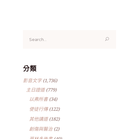
Search
for:
分類
影音文字
(1,736)
主日證道
(779)
以弗所書
(34)
使徒行傳
(122)
其他講道
(182)
創傷與醫治
(2)
哥林多後書
(40)