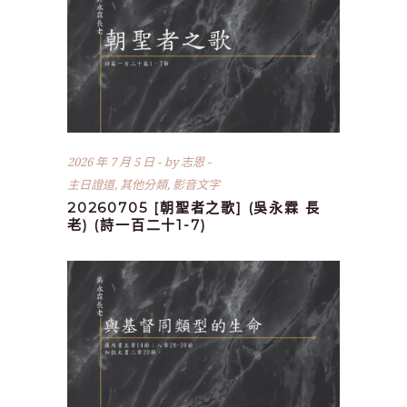
2026 年 7 月 5 日
by
志恩
主日證道
,
其他分類
,
影音文字
20260705 [朝聖者之歌] (吳永霖 長
老) (詩一百二十1-7)