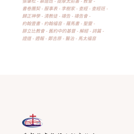
張肇松
慕道班
提摩太前書
教會
書卷團契
服事表
李樹家
查經
查經班
歸正神學
清教徒
禱告
禱告會
約翰壹書
約翰福音
羅馬書
聖靈
腓立比教會
舊約中的基督
解經
詩篇
證道
週報
鄭吉原
醫治
馬太福音