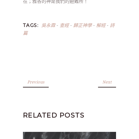
在；雅各的神是我們的避難所！
吳永霖
查經
歸正神學
解經
詩
TAGS:
-
-
-
-
篇
Previous
Next
RELATED POSTS