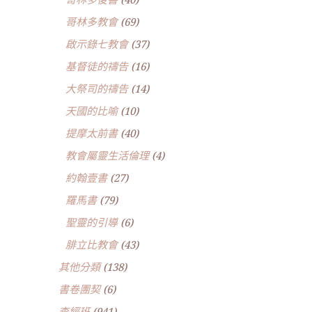
哥林多教會
(69)
啟示錄七教會
(37)
基督徒的禱告
(16)
大祭司的禱告
(14)
天國的比喻
(10)
提摩太前書
(40)
教會屬靈生活倫理
(4)
約翰壹書
(27)
羅馬書
(79)
聖靈的引導
(6)
腓立比教會
(43)
其他分類
(138)
書卷團契
(6)
查經班
(941)