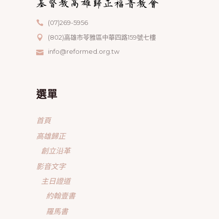
(07)269-5956
(802)高雄市苓雅區中華四路159號七樓
info@reformed.org.tw
選單
首頁
高雄歸正
創立沿革
影音文字
主日證道
約翰壹書
羅馬書