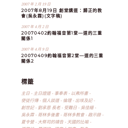
2007 年 2 月 19 日
2007年8月19日 創堂講道：歸正的教
會(吳永霖)(文字稿)
2007 年 4 月 2 日
20070402約翰福音第1堂—道的三重
關係1
2007 年 4 月 9 日
20070409約翰福音第2堂—道的三重
關係2
標籤
主日
主日證道
事奉表
以弗所書
使徒行傳
個人談道
倫理
出埃及記
創世記
劉承恩 長老
受難日
吳佳縉
吳永霖
哥林多後書
哥林多教會
啟示錄
夏令營
大祭司的禱告
天國的比喻