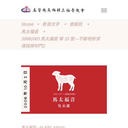
Home
•
影音文字
•
查經班
•
馬太福音
•
20081003 馬太福音 第 35 堂—不斷地祈求
尋找與叩門2
2008 年 10 月 3 日
馬太福音
by
KRC Admin