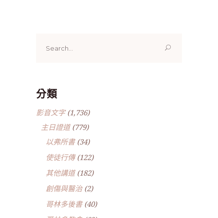
Search
for:
分類
影音文字
(1,736)
主日證道
(779)
以弗所書
(34)
使徒行傳
(122)
其他講道
(182)
創傷與醫治
(2)
哥林多後書
(40)