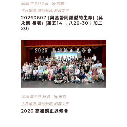
2026 年 6 月 7 日
by
志恩
主日證道
,
其他分類
,
影音文字
20260607 [與基督同類型的生命] (吳
永霖 長老) (羅五14 ；八28-30；加二
20)
2026 年 5 月 24 日
by
志恩
主日證道
,
其他分類
,
影音文字
2026 高雄歸正退修會