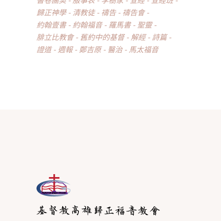
歸正神學
清教徒
禱告
禱告會
約翰壹書
約翰福音
羅馬書
聖靈
腓立比教會
舊約中的基督
解經
詩篇
證道
週報
鄭吉原
醫治
馬太福音