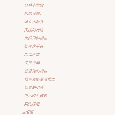
哥林多教會
創傷與醫治
腓立比教會
天國的比喻
大祭司的禱告
提摩太前書
以弗所書
使徒行傳
基督徒的禱告
教會屬靈生活倫理
聖靈的引導
啟示錄七教會
其他講道
查經班