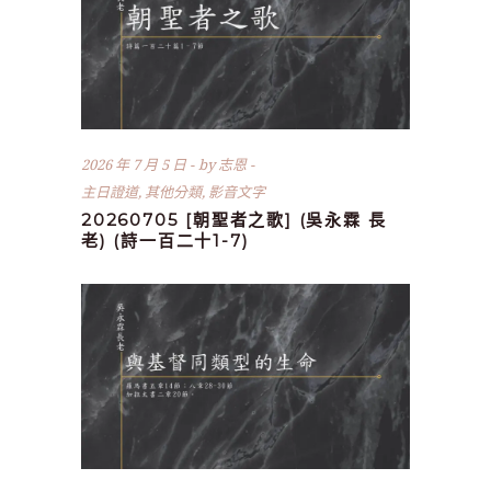
2026 年 7 月 5 日
by
志恩
主日證道
,
其他分類
,
影音文字
20260705 [朝聖者之歌] (吳永霖 長
老) (詩一百二十1-7)