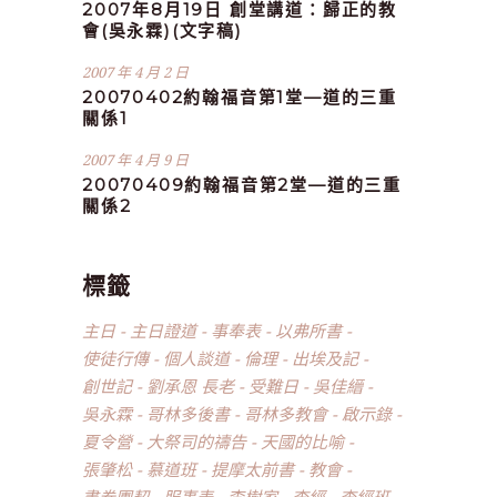
2007年8月19日 創堂講道：歸正的教
會(吳永霖)(文字稿)
2007 年 4 月 2 日
20070402約翰福音第1堂—道的三重
關係1
2007 年 4 月 9 日
20070409約翰福音第2堂—道的三重
關係2
標籤
主日
主日證道
事奉表
以弗所書
使徒行傳
個人談道
倫理
出埃及記
創世記
劉承恩 長老
受難日
吳佳縉
吳永霖
哥林多後書
哥林多教會
啟示錄
夏令營
大祭司的禱告
天國的比喻
張肇松
慕道班
提摩太前書
教會
書卷團契
服事表
李樹家
查經
查經班