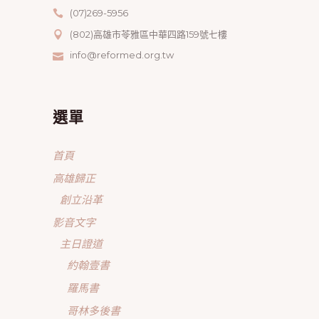
(07)269-5956
(802)高雄市苓雅區中華四路159號七樓
info@reformed.org.tw
選單
首頁
高雄歸正
創立沿革
影音文字
主日證道
約翰壹書
羅馬書
哥林多後書