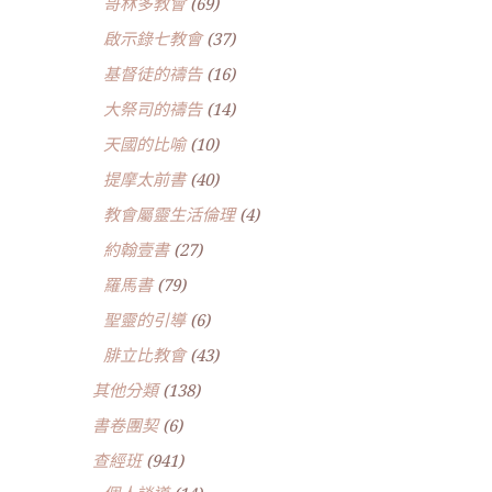
哥林多教會
(69)
啟示錄七教會
(37)
基督徒的禱告
(16)
大祭司的禱告
(14)
天國的比喻
(10)
提摩太前書
(40)
教會屬靈生活倫理
(4)
約翰壹書
(27)
羅馬書
(79)
聖靈的引導
(6)
腓立比教會
(43)
其他分類
(138)
書卷團契
(6)
查經班
(941)