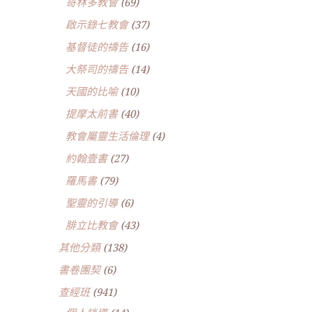
哥林多教會
(69)
啟示錄七教會
(37)
基督徒的禱告
(16)
大祭司的禱告
(14)
天國的比喻
(10)
提摩太前書
(40)
教會屬靈生活倫理
(4)
約翰壹書
(27)
羅馬書
(79)
聖靈的引導
(6)
腓立比教會
(43)
其他分類
(138)
書卷團契
(6)
查經班
(941)