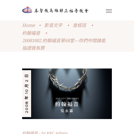
Home
•
影音文字
•
查經班
•
約翰福音
•
20081002 約翰福音第68堂—你們中間誰能
指證我有罪
2008 年 10 月 2 日
約翰福音
by
KRC Admin