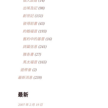
個人談道
(14)
出埃及記
(98)
創世記
(151)
彼得前書
(43)
約翰福音
(193)
舊約中的基督
(16)
詩篇信息
(241)
雅各書
(27)
馬太福音
(165)
退修會
(2)
最新消息
(259)
最新
2007 年 2 月 19 日