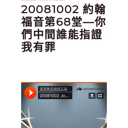
20081002 約翰
福音第68堂—你
們中間誰能指證
我有罪