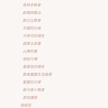
哥林多教會
創傷與醫治
腓立比教會
天國的比喻
大祭司的禱告
提摩太前書
以弗所書
使徒行傳
基督徒的禱告
教會屬靈生活倫理
聖靈的引導
啟示錄七教會
其他講道
查經班