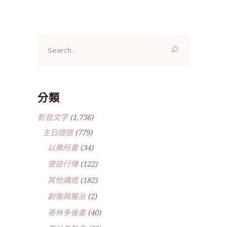
Search
for:
分類
影音文字
(1,736)
主日證道
(779)
以弗所書
(34)
使徒行傳
(122)
其他講道
(182)
創傷與醫治
(2)
哥林多後書
(40)