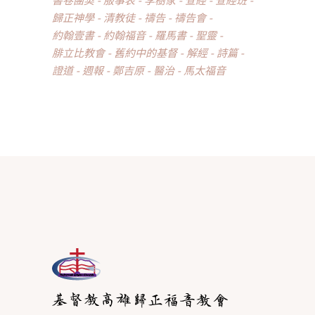
歸正神學
清教徒
禱告
禱告會
約翰壹書
約翰福音
羅馬書
聖靈
腓立比教會
舊約中的基督
解經
詩篇
證道
週報
鄭吉原
醫治
馬太福音