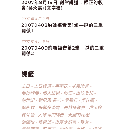
2007年8月19日 創堂講道：歸正的教
會(吳永霖)(文字稿)
2007 年 4 月 2 日
20070402約翰福音第1堂—道的三重
關係1
2007 年 4 月 9 日
20070409約翰福音第2堂—道的三重
關係2
標籤
主日
主日證道
事奉表
以弗所書
使徒行傳
個人談道
倫理
出埃及記
創世記
劉承恩 長老
受難日
吳佳縉
吳永霖
哥林多後書
哥林多教會
啟示錄
夏令營
大祭司的禱告
天國的比喻
張肇松
慕道班
提摩太前書
教會
書卷團契
服事表
李樹家
查經
查經班