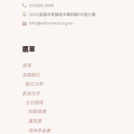
(07)269-5956
(802)高雄市苓雅區中華四路159號七樓
info@reformed.org.tw
選單
首頁
高雄歸正
創立沿革
影音文字
主日證道
約翰壹書
羅馬書
哥林多後書