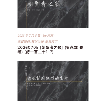
2026 年 7 月 5 日
by
志恩
主日證道
,
其他分類
,
影音文字
20260705 [朝聖者之歌] (吳永霖 長
老) (詩一百二十1-7)