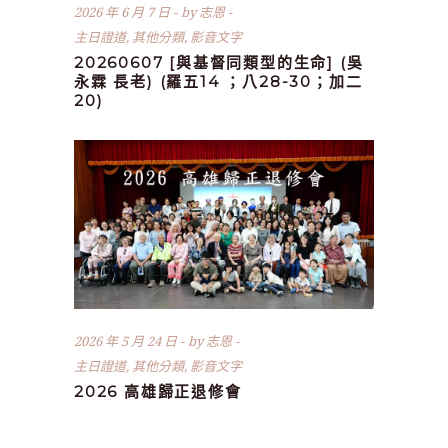
2026 年 6 月 7 日
by
志恩
主日證道
,
其他分類
,
影音文字
20260607 [與基督同類型的生命] (吳
永霖 長老) (羅五14 ；八28-30；加二
20)
2026 年 5 月 24 日
by
志恩
主日證道
,
其他分類
,
影音文字
2026 高雄歸正退修會