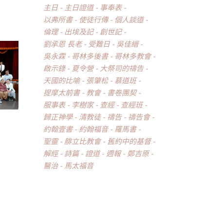
主日
主日證道
事奉表
以弗所書
使徒行傳
個人談道
倫理
出埃及記
創世記
劉承恩 長老
受難日
吳佳縉
吳永霖
哥林多後書
哥林多教會
啟示錄
夏令營
大祭司的禱告
天國的比喻
張肇松
慕道班
提摩太前書
教會
書卷團契
服事表
李樹家
查經
查經班
歸正神學
清教徒
禱告
禱告會
約翰壹書
約翰福音
羅馬書
聖靈
腓立比教會
舊約中的基督
解經
詩篇
證道
週報
鄭吉原
醫治
馬太福音