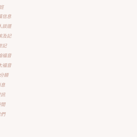
班
篇信息
人談道
埃及記
世記
翰福音
太福音
分類
消息
資訊
時間
我們