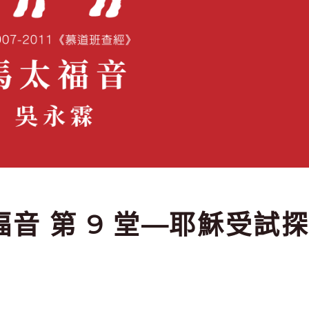
太福音 第 9 堂—耶穌受試探