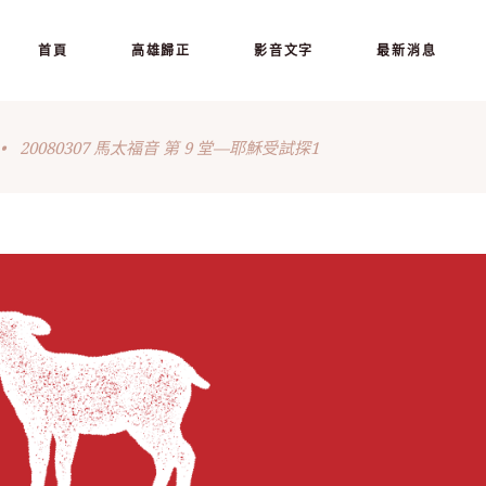
首頁
高雄歸正
影音文字
最新消息
•
20080307 馬太福音 第 9 堂—耶穌受試探1