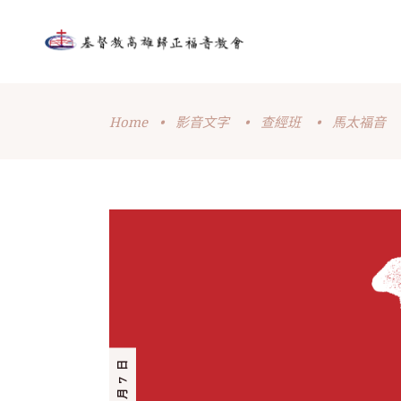
Home
•
影音文字
•
查經班
•
馬太福音