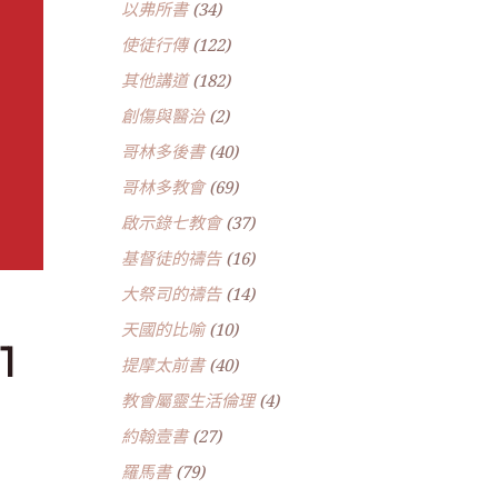
以弗所書
(34)
使徒行傳
(122)
其他講道
(182)
創傷與醫治
(2)
哥林多後書
(40)
哥林多教會
(69)
啟示錄七教會
(37)
基督徒的禱告
(16)
大祭司的禱告
(14)
天國的比喻
(10)
1
提摩太前書
(40)
教會屬靈生活倫理
(4)
約翰壹書
(27)
羅馬書
(79)