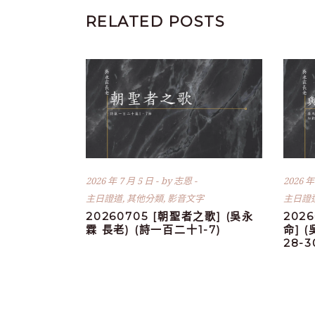
RELATED POSTS
2026 年 7 月 5 日
by
志恩
2026 年
主日證道
,
其他分類
,
影音文字
主日證
20260705 [朝聖者之歌] (吳永
202
霖 長老) (詩一百二十1-7)
命] 
28-