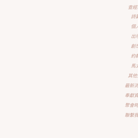
查經
詩
個
出
創
約
馬
其他
最新
奉獻
聚會
聯繫