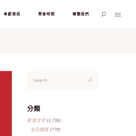
奉獻資訊
聚會時間
聯繫我們
Search
for:
分類
影音文字
(1,736)
主日證道
(779)