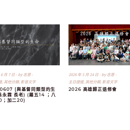
 6 月 7 日
by
志恩
2026 年 5 月 24 日
by
志恩
道
,
其他分類
,
影音文字
主日證道
,
其他分類
,
影音文字
60607 [與基督同類型的生
2026 高雄歸正退修會
(吳永霖 長老) (羅五14 ；八
30；加二20)