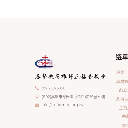
選
首頁
高雄
(07)269-5956
創立
(802)高雄市苓雅區中華四路159號七樓
影音
info@reformed.org.tw
主日
約
羅