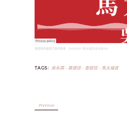
基督教高雄歸正福音教會
·
20080307 馬太福音(吳永霖)09
吳永霖
慕道班
查經班
馬太福音
TAGS:
-
-
-
Previous