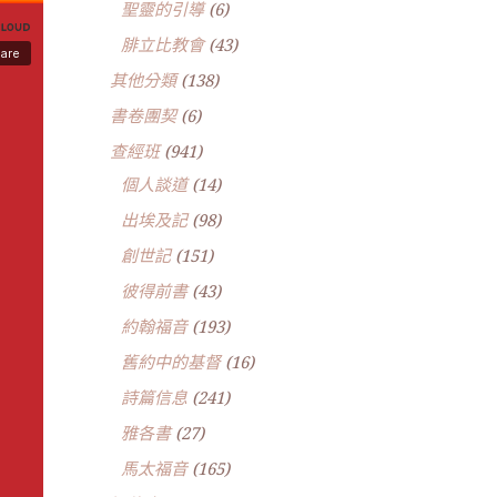
聖靈的引導
(6)
腓立比教會
(43)
其他分類
(138)
書卷團契
(6)
查經班
(941)
個人談道
(14)
出埃及記
(98)
創世記
(151)
彼得前書
(43)
約翰福音
(193)
舊約中的基督
(16)
詩篇信息
(241)
雅各書
(27)
馬太福音
(165)