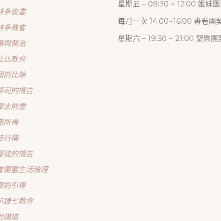
星期五 – 09:30 ~ 12:00 姐妹
林多後書
每月一次 14:00~16:00 書卷團
林多教會
星期六 – 19:30 ~ 21:00 聖樂團
傷與醫治
立比教會
國的比喻
祭司的禱告
摩太前書
弗所書
徒行傳
督徒的禱告
會屬靈生活倫理
靈的引導
示錄七教會
他講道