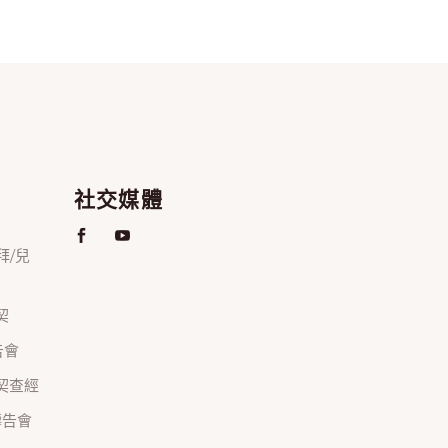
社交媒體
禮拜/兒
契
禱告會
正團契查經
間禱告會