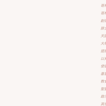
哥
哥
創
腓
天
大
提
以
使
基
教
聖
啟
其