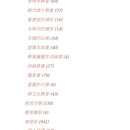
哥林多教會
(69)
啟示錄七教會
(37)
基督徒的禱告
(16)
大祭司的禱告
(14)
天國的比喻
(10)
提摩太前書
(40)
教會屬靈生活倫理
(4)
約翰壹書
(27)
羅馬書
(79)
聖靈的引導
(6)
腓立比教會
(43)
其他分類
(138)
書卷團契
(6)
查經班
(941)