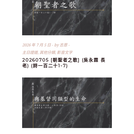
2026 年 7 月 5 日
by
志恩
主日證道
,
其他分類
,
影音文字
20260705 [朝聖者之歌] (吳永霖 長
老) (詩一百二十1-7)