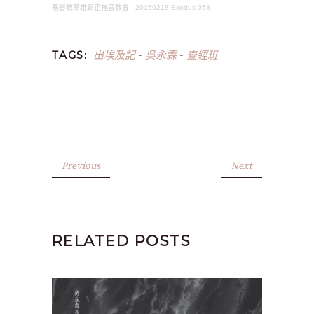
基督教高雄歸正福音教會
·
20160218 Exodus 058
出埃及記
吳永霖
查經班
TAGS:
-
-
Previous
Next
RELATED POSTS