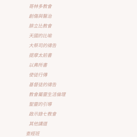
哥林多教會
創傷與醫治
腓立比教會
天國的比喻
大祭司的禱告
提摩太前書
以弗所書
使徒行傳
基督徒的禱告
教會屬靈生活倫理
聖靈的引導
啟示錄七教會
其他講道
查經班