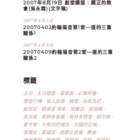
2007年8月19日 創堂講道：歸正的教
會(吳永霖)(文字稿)
2007 年 4 月 2 日
20070402約翰福音第1堂—道的三重
關係1
2007 年 4 月 9 日
20070409約翰福音第2堂—道的三重
關係2
標籤
主日
主日證道
事奉表
以弗所書
使徒行傳
個人談道
倫理
出埃及記
創世記
劉承恩 長老
受難日
吳佳縉
吳永霖
哥林多後書
哥林多教會
啟示錄
夏令營
大祭司的禱告
天國的比喻
張肇松
慕道班
提摩太前書
教會
書卷團契
服事表
李樹家
查經
查經班