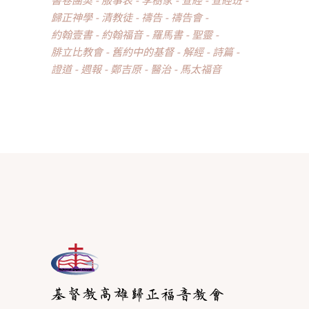
歸正神學
清教徒
禱告
禱告會
約翰壹書
約翰福音
羅馬書
聖靈
腓立比教會
舊約中的基督
解經
詩篇
證道
週報
鄭吉原
醫治
馬太福音