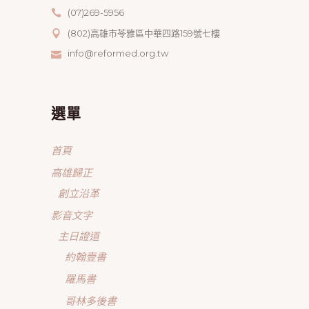
(07)269-5956
(802)高雄市苓雅區中華四路159號七樓
info@reformed.org.tw
選單
首頁
高雄歸正
創立沿革
影音文字
主日證道
約翰壹書
羅馬書
哥林多後書