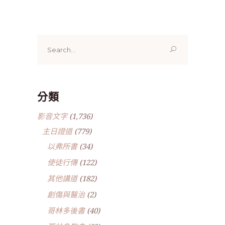
Search
for:
分類
影音文字
(1,736)
主日證道
(779)
以弗所書
(34)
使徒行傳
(122)
其他講道
(182)
創傷與醫治
(2)
哥林多後書
(40)