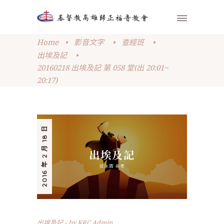
Home
•
影音文字
•
查經班
•
出埃及記
•
20160218 出埃及記 第 058 堂(出 20:01~
20:17)
2016 年 2 月 18 日
出埃及記
by
KRC Admin