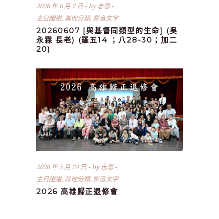
2026 年 6 月 7 日
by
志恩
主日證道
,
其他分類
,
影音文字
20260607 [與基督同類型的生命] (吳
永霖 長老) (羅五14 ；八28-30；加二
20)
2026 年 5 月 24 日
by
志恩
主日證道
,
其他分類
,
影音文字
2026 高雄歸正退修會