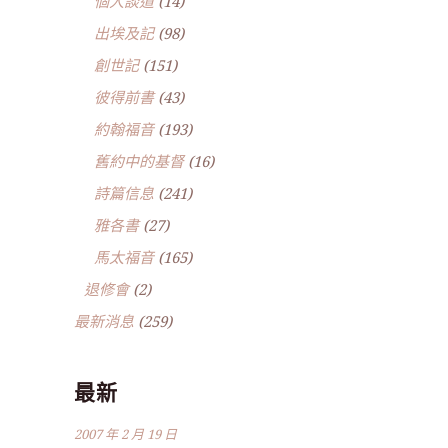
個人談道
(14)
出埃及記
(98)
創世記
(151)
彼得前書
(43)
約翰福音
(193)
舊約中的基督
(16)
詩篇信息
(241)
雅各書
(27)
馬太福音
(165)
退修會
(2)
最新消息
(259)
最新
2007 年 2 月 19 日