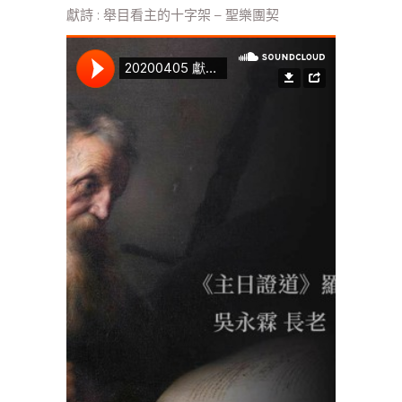
獻詩 : 舉目看主的十字架 – 聖樂團契