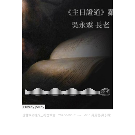
基督教高雄歸正福音教會
·
20200405 Romans040 羅馬書(吳永霖)