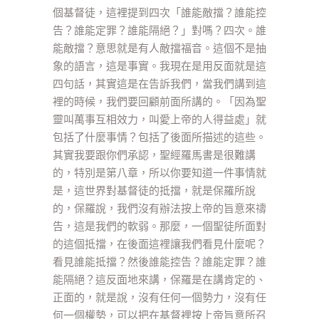
個基督徒，這裡提到四次「誰能敵擋？誰能控
告？誰能定罪？誰能隔絕？」對嗎？四次。誰
能敵擋？意思就是有人敵擋福音。這個不是抽
象的語言，這是事實。我現在是用反面就是這
四句話，其實這是在告訴我們，當我們講到這
裡的時候，我們要回顧前面所講的。「因為聖
靈叫萬事互相效力，叫愛上帝的人得益處」就
包括了什麼事情？包括了後面所描述的這些。
其實我要跟你們承認，聖經羅馬書是很難講
的，特別是第八章，所以你要知道一件事情就
是，這世界對基督徒的抵擋，就是保羅所說
的，保羅說，我們沒有辦法按上帝的旨意來禱
告，這是我們的軟弱。那麼，一個聖徒所面對
的這個抵擋，在後面這裡讓我們看見什麼呢？
看見誰能抵擋？然後誰能控告？誰能定罪？誰
能隔絕？這反面地來講，保羅是在講肯定的、
正面的，就是說，沒有任何一個勢力，沒有任
何一個權勢，可以把在基督裡按上帝旨意所召