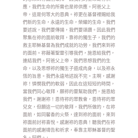
應，我們生命的所需也是祢供應。阿爸父上
帝，這是何等大的恩典。祢更在基督裡賜給我
們新的生命，永遠的生命，榮耀的生命。我們
要述說，我們要傳揚，我們要頌讚。因此我們
聚集在祢的面前敬拜，靠祢的獨生子，我們的
救主耶穌基督為我們成就的功勞，我們來到祢
的面前。祢藉著聖靈引導我們，施恩給我們，
連結我們。阿爸父上帝，我們思想我們的生
命，以及思想祢的獨生子道成肉身，以及祢永
恆的旨意。我們永遠地述說不完。主啊，感謝
祢！憐憫我們的軟弱，因此在這短短的時間，
當我們同心敬拜，願祢的靈幫助我們，施恩給
我們。謝謝祢！恩待祢的眾教會，恩待祢的眾
兒女，但願這一切的敬拜，我們所做的，在祢
面前，如同馨香的火祭，達到祢的面前，來到
祢面前討祢喜悅。感謝祢的恩典！聽我們在祢
面前的感謝禱告和祈求，奉靠主耶穌基督的聖
名。阿們。」