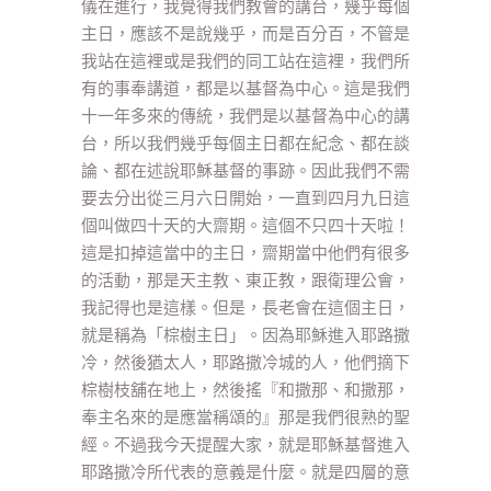
儀在進行，我覺得我們教會的講台，幾乎每個
主日，應該不是說幾乎，而是百分百，不管是
我站在這裡或是我們的同工站在這裡，我們所
有的事奉講道，都是以基督為中心。這是我們
十一年多來的傳統，我們是以基督為中心的講
台，所以我們幾乎每個主日都在紀念、都在談
論、都在述說耶穌基督的事跡。因此我們不需
要去分出從三月六日開始，一直到四月九日這
個叫做四十天的大齋期。這個不只四十天啦！
這是扣掉這當中的主日，齋期當中他們有很多
的活動，那是天主教、東正教，跟衛理公會，
我記得也是這樣。但是，長老會在這個主日，
就是稱為「棕樹主日」。因為耶穌進入耶路撒
冷，然後猶太人，耶路撒冷城的人，他們摘下
棕樹枝舖在地上，然後搖『和撒那、和撒那，
奉主名來的是應當稱頌的』那是我們很熟的聖
經。不過我今天提醒大家，就是耶穌基督進入
耶路撒冷所代表的意義是什麼。就是四層的意