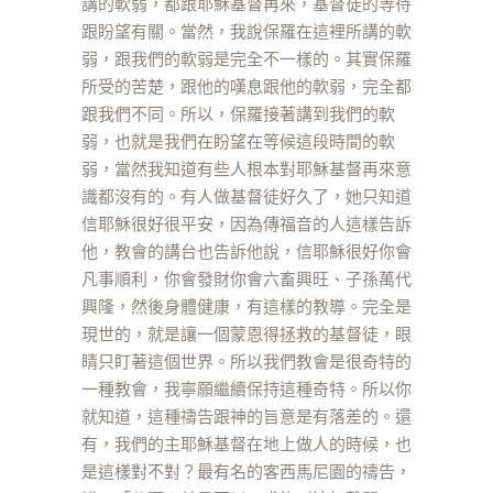
講的軟弱，都跟耶穌基督再來，基督徒的等待
跟盼望有關。當然，我說保羅在這裡所講的軟
弱，跟我們的軟弱是完全不一樣的。其實保羅
所受的苦楚，跟他的嘆息跟他的軟弱，完全都
跟我們不同。所以，保羅接著講到我們的軟
弱，也就是我們在盼望在等候這段時間的軟
弱，當然我知道有些人根本對耶穌基督再來意
識都沒有的。有人做基督徒好久了，她只知道
信耶穌很好很平安，因為傳福音的人這樣告訴
他，教會的講台也告訴他說，信耶穌很好你會
凡事順利，你會發財你會六畜興旺、子孫萬代
興隆，然後身體健康，有這樣的教導。完全是
現世的，就是讓一個蒙恩得拯救的基督徒，眼
睛只盯著這個世界。所以我們教會是很奇特的
一種教會，我寧願繼續保持這種奇特。所以你
就知道，這種禱告跟神的旨意是有落差的。還
有，我們的主耶穌基督在地上做人的時候，也
是這樣對不對？最有名的客西馬尼園的禱告，