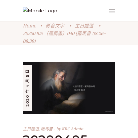
Home
•
影音文字
•
主日證道
•
20200405 〔羅馬書〕040 (羅馬書 08:26~
08:39)
2020 年 4 月 5 日
主日證道
,
羅馬書
by
KRC Admin