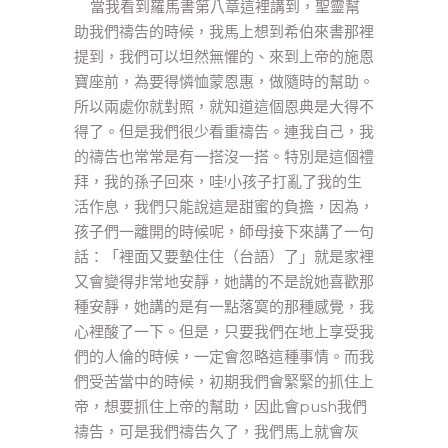
當我看到羅馬書第八章這裡講到，聖靈幫
助我們禱告的時候，我馬上想到希伯來書那裡
提到，我們可以坦然無懼的、來到上帝的施恩
寶座前，為要得憐恤蒙恩惠，做隨時的幫助。
所以兩處你就對照，就知道這個恩典是大得不
得了。但是我們很少看重禱告。連我自己，我
的禱告也常常是有一搭沒一搭。特別是這個禮
拜，我的孫子回來，哇!小孩子打亂了我的生
活作息，我們只能說這是甜蜜的負擔，因為，
孩子們一離開的時候呢，師母接下來講了一句
話：「裡面又要墊住住（台語）了」就是家裡
又會變得非常地安靜，她講的不是說她喜歡那
種安靜，她講的是有一點落寞的那種感覺，我
心裡酸了一下。但是，只要我們在地上享受我
們的人倫的時候，一定會忽略這種事情。而我
們受苦當中的時候，初期我們會緊緊的抓住上
帝，想要抓住上帝的幫助，因此會push我們
禱告，可是我們禱告久了，我們馬上就會灰