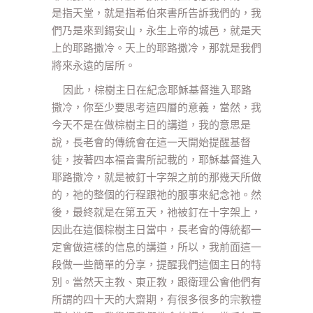
是指天堂，就是指希伯來書所告訴我們的，我
們乃是來到錫安山，永生上帝的城邑，就是天
上的耶路撒冷。天上的耶路撒冷，那就是我們
將來永遠的居所。
因此，棕樹主日在紀念耶穌基督進入耶路
撒冷，你至少要思考這四層的意義，當然，我
今天不是在做棕樹主日的講道，我的意思是
說，長老會的傳統會在這一天開始提醒基督
徒，按著四本福音書所記載的，耶穌基督進入
耶路撒冷，就是被釘十字架之前的那幾天所做
的，祂的整個的行程跟祂的服事來紀念祂。然
後，最終就是在第五天，祂被釘在十字架上，
因此在這個棕樹主日當中，長老會的傳統都一
定會做這樣的信息的講道，所以，我前面這一
段做一些簡單的分享，提醒我們這個主日的特
別。當然天主教、東正教，跟衛理公會他們有
所謂的四十天的大齋期，有很多很多的宗教禮