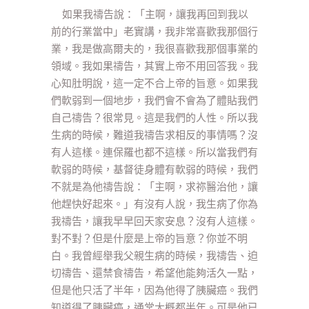
如果我禱告說：「主啊，讓我再回到我以
前的行業當中」老實講，我非常喜歡我那個行
業，我是做高爾夫的，我很喜歡我那個事業的
領域。我如果禱告，其實上帝不用回答我。我
心知肚明說，這一定不合上帝的旨意。如果我
們軟弱到一個地步，我們會不會為了體貼我們
自己禱告？很常見。這是我們的人性。所以我
生病的時候，難道我禱告求相反的事情嗎？沒
有人這樣。連保羅也都不這樣。所以當我們有
軟弱的時候，基督徒身體有軟弱的時候，我們
不就是為他禱告說：「主啊，求祢醫治他，讓
他趕快好起來。」有沒有人說，我生病了你為
我禱告，讓我早早回天家安息？沒有人這樣。
對不對？但是什麼是上帝的旨意？你並不明
白。我曾經舉我父親生病的時候，我禱告、迫
切禱告、還禁食禱告，希望他能夠活久一點，
但是他只活了半年，因為他得了胰臟癌。我們
知道得了胰臟癌，通常大概都半年。可是他已