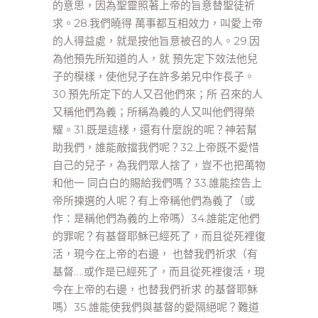
的意思，因為聖靈照著上帝的旨意替聖徒祈
求。28.我們曉得 萬事都互相效力，叫愛上帝
的人得益處，就是按他旨意被召的人。29.因
為他預先所知道的人，就 預先定下效法他兒
子的模樣，使他兒子在許多弟兄中作長子。
30.預先所定下的人又召他們來；所 召來的人
又稱他們為義；所稱為義的人又叫他們得榮
耀。31.既是這樣，還有什麼說的呢？神若幫
助我們，誰能敵擋我們呢？32.上帝既不愛惜
自己的兒子，為我們眾人捨了，豈不也把萬物
和他一 同白白的賜給我們嗎？33.誰能控告上
帝所揀選的人呢？有上帝稱他們為義了（或
作：是稱他們為義的上帝嗎）34.誰能定他們
的罪呢？有基督耶穌已經死了，而且從死裡復
活，現今在上帝的右邊， 也替我們祈求（有
基督….或作是已經死了，而且從死裡復活，現
今在上帝的右邊，也替我們祈求 的基督耶穌
嗎）35.誰能使我們與基督的愛隔絕呢？難道