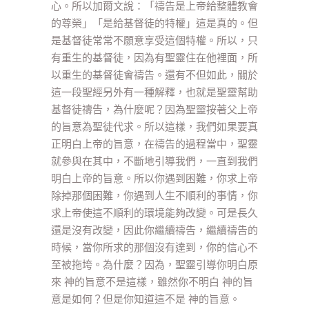
心。所以加爾文說：「禱告是上帝給整體教會
的尊榮」「是給基督徒的特權」這是真的。但
是基督徒常常不願意享受這個特權。所以，只
有重生的基督徒，因為有聖靈住在他裡面，所
以重生的基督徒會禱告。還有不但如此，關於
這一段聖經另外有一種解釋，也就是聖靈幫助
基督徒禱告，為什麼呢？因為聖靈按著父上帝
的旨意為聖徒代求。所以這樣，我們如果要真
正明白上帝的旨意，在禱告的過程當中，聖靈
就參與在其中，不斷地引導我們，一直到我們
明白上帝的旨意。所以你遇到困難，你求上帝
除掉那個困難，你遇到人生不順利的事情，你
求上帝使這不順利的環境能夠改變。可是長久
還是沒有改變，因此你繼續禱告，繼續禱告的
時候，當你所求的那個沒有達到，你的信心不
至被拖垮。為什麼？因為，聖靈引導你明白原
來 神的旨意不是這樣，雖然你不明白 神的旨
意是如何？但是你知道這不是 神的旨意。