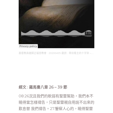
基督教高雄歸正福音教會
·
20200405 獻詩 : 舉目看主的十字架 – 聖樂團契
經文 : 羅馬書八章 26 – 39 節
08:26況且我們的軟弱有聖靈幫助，我們本不
曉得當怎樣禱告，只是聖靈親自用說不出來的
歎息替 我們禱告。27.鑒察人心的，曉得聖靈