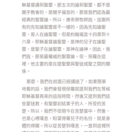
穌基督講到聖靈，那五次的論到聖靈，都不是
關乎教會的，是關乎福音的，那是我們認為最
經典的聖靈論。所以，唐崇榮牧師說，這跟所
有的先知論聖靈是不一樣的。因為先知論聖
靈，是人在論聖靈，但是約翰福音十四章到十
六章，耶穌基督論聖靈，是神的兒子在論聖
靈，是聖子在論聖靈，是神在論神。因此，我
們說，那是最權威的聖靈論。但，保羅在這
裡，他主要的是在提聖靈與聖徒成聖之間的關
係。
那麼，我們在前面已經講過了，如果簡單
地看的話，我們會發現保羅就提到我們在等候
耶穌基督再來的這段時間，然後又提到我們這
些蒙拯救，有聖靈初結果子的人，所受的苦
楚。所以，我們不但現今在苦楚當中，然後，
也是心裡嘆息，盼望得著兒子的名份，就是身
體的得贖。所以從苦楚到嘆息，一直到這裡所