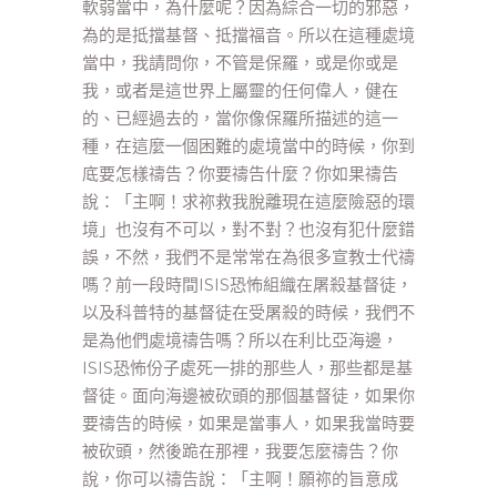
軟弱當中，為什麼呢？因為綜合一切的邪惡，
為的是抵擋基督、抵擋福音。所以在這種處境
當中，我請問你，不管是保羅，或是你或是
我，或者是這世界上屬靈的任何偉人，健在
的、已經過去的，當你像保羅所描述的這一
種，在這麼一個困難的處境當中的時候，你到
底要怎樣禱告？你要禱告什麼？你如果禱告
說：「主啊！求祢救我脫離現在這麼險惡的環
境」也沒有不可以，對不對？也沒有犯什麼錯
誤，不然，我們不是常常在為很多宣教士代禱
嗎？前一段時間ISIS恐怖組織在屠殺基督徒，
以及科普特的基督徒在受屠殺的時候，我們不
是為他們處境禱告嗎？所以在利比亞海邊，
ISIS恐怖份子處死一排的那些人，那些都是基
督徒。面向海邊被砍頭的那個基督徒，如果你
要禱告的時候，如果是當事人，如果我當時要
被砍頭，然後跪在那裡，我要怎麼禱告？你
說，你可以禱告說：「主啊！願祢的旨意成