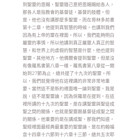
到聖靈的恩賜，聖靈隨己意把恩賜賜給各人，
那各人是指教會的基督徒，基督的肢體。但
是，他也沒有講那麼多聖靈，而在哥林多前書
第十二章，他提到真智慧的時候，也講到我們
因為有上帝的靈在裡面，所以，我們能夠明白
屬靈的事情，所以他講到真正屬靈人真正的智
慧，和世界上的虛假的智慧是什麼，他也提到
聖靈。其他地方，他偶爾會提到聖靈，但是沒
有像羅馬書第八章一樣，羅馬書第八章從一開
始到27節為止，總共提了十九次的聖靈。所
以，我們就覺得他在這裡講的非常非常地重
要。當然這不是新約裡面唯一論到聖靈，我是
說，這不是聖靈論，因為保羅是在提到，在這
裡所講的十九次的聖靈，是在講聖靈與聖徒成
聖之間的關係，也就是聖靈跟基督徒成聖之間
的關係。他重要的是在講成聖，那我們知道，
聖經裡面最經典最重要的聖靈論，是在約翰福
音十四章十六節到十六章十三節，總共五次耶