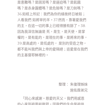
是患難嗎？是困苦嗎？是逼迫嗎？是飢餓
嗎？是赤身露體嗎？是危險嗎？是刀劍嗎？
36.如經上所記：我們為你的緣故終日被殺；
人看我們 如將宰的羊。37.然而，靠著愛我們
的主，在這一切的事上已經得勝有餘了。38.
因為我深信無論是 死，是生，是天使，是掌
權的，是有能的，是現在的事，是將來的事，
39.是高處的，是低處的， 是別的受造之物，
都不能叫我們與上帝的愛隔絕；這愛是在我們
的主基督耶穌裡的。
整理： 朱復理姊妹
施佑霖弟兄
「同心來感謝。慈愛的天父，我們用感恩
的心來到祢面前敬拜，因我們的生命是祢供