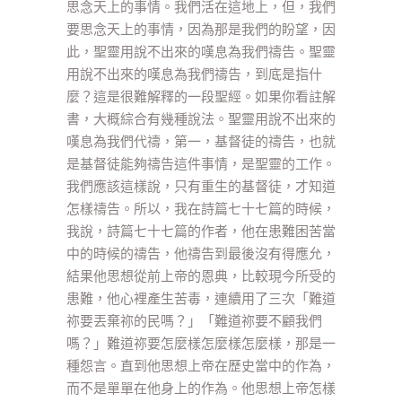
思念天上的事情。我們活在這地上，但，我們
要思念天上的事情，因為那是我們的盼望，因
此，聖靈用說不出來的嘆息為我們禱告。聖靈
用說不出來的嘆息為我們禱告，到底是指什
麼？這是很難解釋的一段聖經。如果你看註解
書，大概綜合有幾種說法。聖靈用說不出來的
嘆息為我們代禱，第一，基督徒的禱告，也就
是基督徒能夠禱告這件事情，是聖靈的工作。
我們應該這樣說，只有重生的基督徒，才知道
怎樣禱告。所以，我在詩篇七十七篇的時候，
我說，詩篇七十七篇的作者，他在患難困苦當
中的時候的禱告，他禱告到最後沒有得應允，
結果他思想從前上帝的恩典，比較現今所受的
患難，他心裡產生苦毒，連續用了三次「難道
祢要丟棄祢的民嗎？」「難道祢要不顧我們
嗎？」難道祢要怎麼樣怎麼樣怎麼樣，那是一
種怨言。直到他思想上帝在歷史當中的作為，
而不是單單在他身上的作為。他思想上帝怎樣