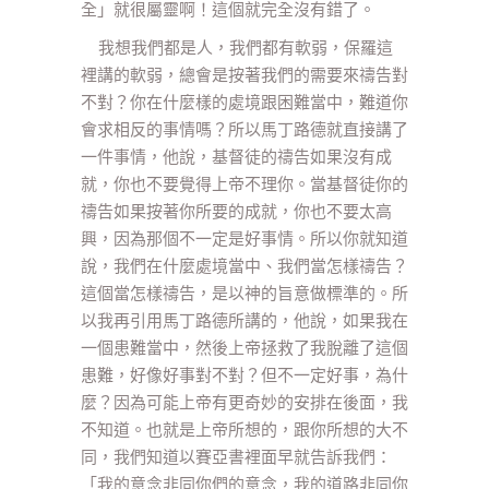
全」就很屬靈啊！這個就完全沒有錯了。
我想我們都是人，我們都有軟弱，保羅這
裡講的軟弱，總會是按著我們的需要來禱告對
不對？你在什麼樣的處境跟困難當中，難道你
會求相反的事情嗎？所以馬丁路德就直接講了
一件事情，他說，基督徒的禱告如果沒有成
就，你也不要覺得上帝不理你。當基督徒你的
禱告如果按著你所要的成就，你也不要太高
興，因為那個不一定是好事情。所以你就知道
說，我們在什麼處境當中、我們當怎樣禱告？
這個當怎樣禱告，是以神的旨意做標準的。所
以我再引用馬丁路德所講的，他說，如果我在
一個患難當中，然後上帝拯救了我脫離了這個
患難，好像好事對不對？但不一定好事，為什
麼？因為可能上帝有更奇妙的安排在後面，我
不知道。也就是上帝所想的，跟你所想的大不
同，我們知道以賽亞書裡面早就告訴我們：
「我的意念非同你們的意念，我的道路非同你