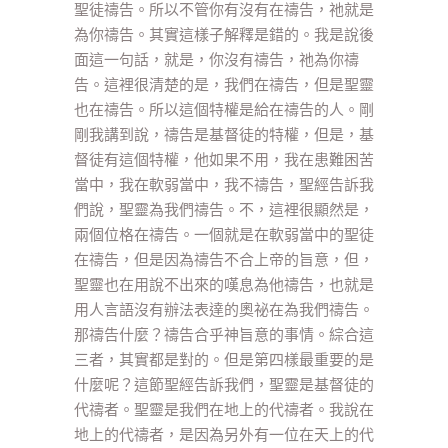
聖徒禱告。所以不管你有沒有在禱告，祂就是
為你禱告。其實這樣子解釋是錯的。我是說後
面這一句話，就是，你沒有禱告，祂為你禱
告。這裡很清楚的是，我們在禱告，但是聖靈
也在禱告。所以這個特權是給在禱告的人。剛
剛我講到說，禱告是基督徒的特權，但是，基
督徒有這個特權，他如果不用，我在患難困苦
當中，我在軟弱當中，我不禱告，聖經告訴我
們說，聖靈為我們禱告。不，這裡很顯然是，
兩個位格在禱告。一個就是在軟弱當中的聖徒
在禱告，但是因為禱告不合上帝的旨意，但，
聖靈也在用說不出來的嘆息為他禱告，也就是
用人言語沒有辦法表達的奧祕在為我們禱告。
那禱告什麼？禱告合乎神旨意的事情。綜合這
三者，其實都是對的。但是第四樣最重要的是
什麼呢？這節聖經告訴我們，聖靈是基督徒的
代禱者。聖靈是我們在地上的代禱者。我說在
地上的代禱者，是因為另外有一位在天上的代