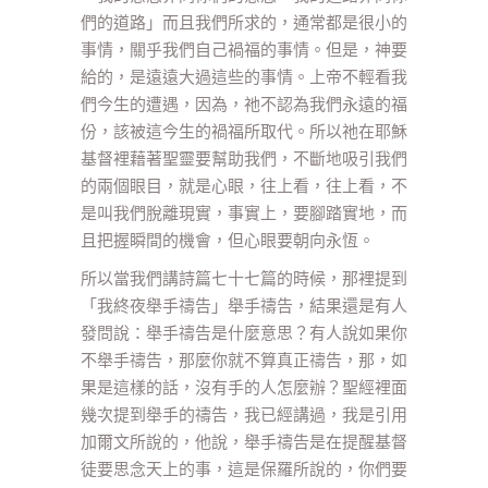
們的道路」而且我們所求的，通常都是很小的
事情，關乎我們自己禍福的事情。但是，神要
給的，是遠遠大過這些的事情。上帝不輕看我
們今生的遭遇，因為，祂不認為我們永遠的福
份，該被這今生的禍福所取代。所以祂在耶穌
基督裡藉著聖靈要幫助我們，不斷地吸引我們
的兩個眼目，就是心眼，往上看，往上看，不
是叫我們脫離現實，事實上，要腳踏實地，而
且把握瞬間的機會，但心眼要朝向永恆。
所以當我們講詩篇七十七篇的時候，那裡提到
「我終夜舉手禱告」舉手禱告，結果還是有人
發問說：舉手禱告是什麼意思？有人說如果你
不舉手禱告，那麼你就不算真正禱告，那，如
果是這樣的話，沒有手的人怎麼辦？聖經裡面
幾次提到舉手的禱告，我已經講過，我是引用
加爾文所說的，他說，舉手禱告是在提醒基督
徒要思念天上的事，這是保羅所說的，你們要