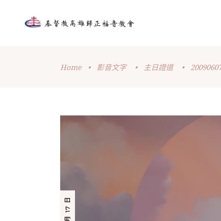
Home
•
影音文字
•
主日證道
•
20090