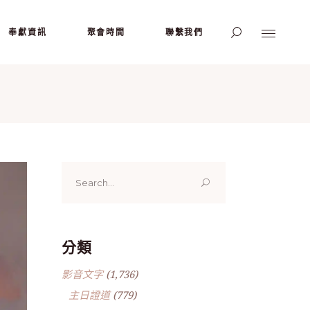
奉獻資訊
聚會時間
聯繫我們
Search
for:
分類
影音文字
(1,736)
主日證道
(779)