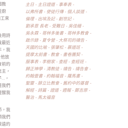
個教
主日
主日證道
事奉表
從廚
以弗所書
使徒行傳
個人談道
同工來
倫理
出埃及記
創世記
劉承恩 長老
受難日
吳佳縉
吳永霖
哥林多後書
哥林多教會
後用詩
啟示錄
夏令營
大祭司的禱告
我最近
天國的比喻
張肇松
慕道班
年，我
提摩太前書
教會
書卷團契
：他放
服事表
李樹家
查經
查經班
會前的
歸正神學
清教徒
禱告
禱告會
信主，
約翰壹書
約翰福音
羅馬書
子…，
聖靈
腓立比教會
舊約中的基督
道我們
解經
詩篇
證道
週報
鄭吉原
提醒我
醫治
馬太福音
節，我
頭我們
很遠的