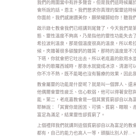
我們的周圍當中有許多聲音，但是我們這時候屬
會所說的話。恩主，我們懇求你真理的聖靈這時
你面前，我們感謝讚美你，願榮耀歸給你！聽我
啟示錄七教會我們已經講到尾聲了，今天我們是
態、靈性溫度不夠高，乃是指他的靈性功能失去
希拉波利溫泉，那是個溫度很高的溫泉，所以希
候，夾雜著很多碳酸鈣的雜質，那時的溫度是不
下嚥，你就會把它吐出去。所以老底嘉的飲用水
里外的歌羅西城時，那泉水就變成冰涼、清澈可
你不冷不熱，既不能喝也沒有醫療的效果，因此
教會屬靈的功能是什麼呢？就是叫一個罪人、還
他偶爾會靈性疲乏、信心軟弱，他可以得著安慰
能。第二，老底嘉教會是一個其實貧窮卻自以為
耶穌說：「其實你是困苦、可憐、貧窮、瞎眼、
富足為滿足，結果靈性卻貧窮了。
上個禮拜我們就講到這個貧窮卻自以為富足的教
都有，自己的能力也高人一等，頭腦比別人好…