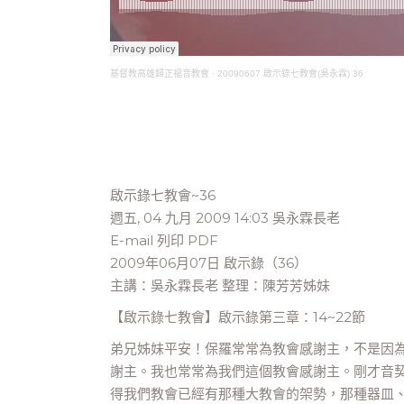
基督教高雄歸正福音教會
·
20090607 啟示錄七教會(吳永霖) 36
啟示錄七教會~36
週五, 04 九月 2009 14:03 吳永霖長老
E-mail 列印 PDF
2009年06月07日 啟示錄（36）
主講：吳永霖長老 整理：陳芳芳姊妹
【啟示錄七教會】啟示錄第三章：14~22節
弟兄姊妹平安！保羅常常為教會感謝主，不是因
謝主。我也常常為我們這個教會感謝主。剛才音
得我們教會已經有那種大教會的架勢，那種器皿