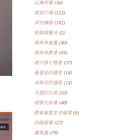
以弗所書
(34)
使徒行傳
(122)
其他講道
(182)
創傷與醫治
(2)
哥林多後書
(40)
哥林多教會
(69)
啟示錄七教會
(37)
基督徒的禱告
(16)
大祭司的禱告
(14)
天國的比喻
(10)
提摩太前書
(40)
教會屬靈生活倫理
(4)
約翰壹書
(27)
羅馬書
(79)