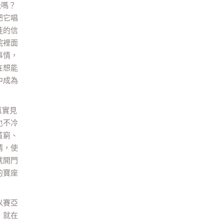
覺嗎？
把它唱
徒的信
院裡面
事情，
在想能
中成為
真實見
也不冷
貧窮、
睛，使
就開門
的寶座
以賽亞
，就在