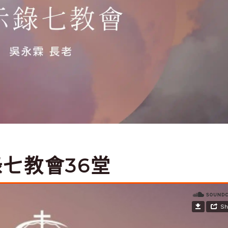
錄七教會36堂