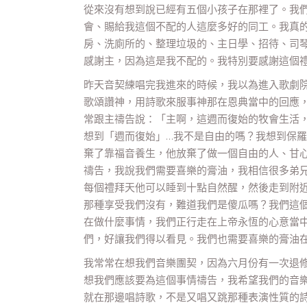
從來沒有想到說已經有五個小孩子在那裡了。我
會、賜給我這個不配的人這麼多好的同工。我真
房、洗廁所的、整理垃圾的、主日學、招待、司
感謝主，因為這是我不配的。我特別要感謝這個
昨天音契練唱完我進來的時候，我以為進入歌劇
歌頌讚神，用詩歌來服事神那在恩典當中的回應
常跟主禱告說：「主啊，這週而復始的牧會生活
想到「週而復始」…我不是自由的嗎？我想到保
棄了靠福音養生，他放棄了做一個自由的人、甘
禱告，我說我們需要喜樂的膏油，我相信很多弟
每個禮拜天他可以睡到十點自然醒，然後走到附
那種享受我們沒有，難道我們是傻瓜嗎？我們這
在做什麼事情，我們正行走在上帝永恆的心意當
們，好讓我們得以看見。我們也需要喜樂的膏油
我常常在想我們音樂團契，因為六月份有一次退
想我們應該要為這個事情禱告，我希望我們的音
就在那邊唱詩歌，不是又唱又跳那種表演性質的