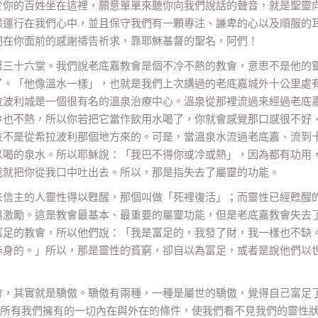
於你的百姓坐在這裡，願意單單來聽你向我們說話的聲音，就是聖靈
候運行在我們心中，並且保守我們有一顆專注、謙卑的心以及順服的
們在你面前的感謝禱告祈求，靠耶穌基督的聖名，阿們！
第三十六堂。我們說老底嘉教會是個不冷不熱的教會，意思不是他的
了。「他像溫水一樣」，也就是我們上次講過的老底嘉城外十公里處
拉波利城是一個很有名的溫泉治療中心。溫泉從那裡流過來經過老底
冷也不熱，所以你若把它當作飲用水喝了，你就會感覺那口感很不好
並不是從希拉波利那個地方來的。可是，當溫泉水流過老底嘉、流到
以喝的泉水。所以耶穌說：「我巴不得你或冷或熱」，因為都有功用
我就把你從我口中吐出去。所以，那是指失去了屬靈的功能。
未信主的人靈性得以甦醒，那個叫做「死裡復活」；而靈性已經甦醒
與激勵。這是教會最基本、最重要的屬靈功能，但是老底嘉教會失去
富足的教會，所以他們說：「我是富足的，我發了財，我一樣也不缺
赤身的。」所以，那是靈性的貧窮，卻自以為富足，或者是說他們以
會，其實就是驕傲。驕傲有兩種，一種是屬世的驕傲，覺得自己富足
。所有我們擁有的一切內在與外在的條件，使我們看不見我們的靈性