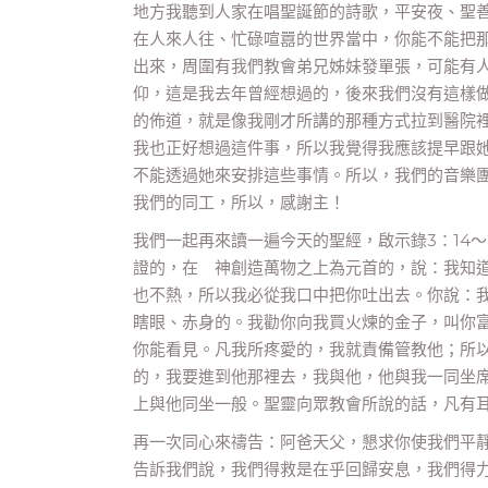
地方我聽到人家在唱聖誕節的詩歌，平安夜、聖
在人來人往、忙碌喧囂的世界當中，你能不能把
出來，周圍有我們教會弟兄姊妹發單張，可能有
仰，這是我去年曾經想過的，後來我們沒有這樣
的佈道，就是像我剛才所講的那種方式拉到醫院
我也正好想過這件事，所以我覺得我應該提早跟
不能透過她來安排這些事情。所以，我們的音樂
我們的同工，所以，感謝主！
我們一起再來讀一遍今天的聖經，啟示錄3：14
證的，在 神創造萬物之上為元首的，說：我知
也不熱，所以我必從我口中把你吐出去。你說：
瞎眼、赤身的。我勸你向我買火煉的金子，叫你
你能看見。凡我所疼愛的，我就責備管教他；所
的，我要進到他那裡去，我與他，他與我一同坐
上與他同坐一般。聖靈向眾教會所說的話，凡有
再一次同心來禱告：阿爸天父，懇求你使我們平
告訴我們說，我們得救是在乎回歸安息，我們得