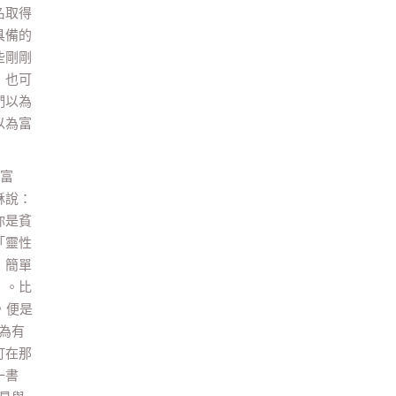
名取得
具備的
些剛剛
，也可
們以為
以為富
是富
穌說：
你是貧
「靈性
，簡單
」。比
，便是
為有
訂在那
一書