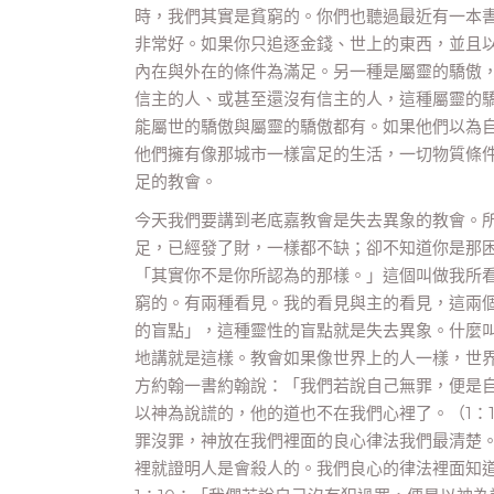
時，我們其實是貧窮的。你們也聽過最近有一本
非常好。如果你只追逐金錢、世上的東西，並且
內在與外在的條件為滿足。另一種是屬靈的驕傲
信主的人、或甚至還沒有信主的人，這種屬靈的
能屬世的驕傲與屬靈的驕傲都有。如果他們以為
他們擁有像那城市一樣富足的生活，一切物質條
足的教會。
今天我們要講到老底嘉教會是失去異象的教會。所
足，已經發了財，一樣都不缺；卻不知道你是那
「其實你不是你所認為的那樣。」這個叫做我所
窮的。有兩種看見。我的看見與主的看見，這兩
的盲點」，這種靈性的盲點就是失去異象。什麼
地講就是這樣。教會如果像世界上的人一樣，世
方約翰一書約翰說：「我們若說自己無罪，便是自
以神為說謊的，他的道也不在我們心裡了。（1：
罪沒罪，神放在我們裡面的良心律法我們最清楚
裡就證明人是會殺人的。我們良心的律法裡面知