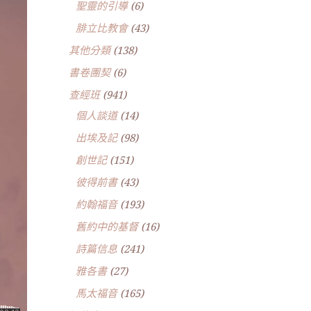
聖靈的引導
(6)
腓立比教會
(43)
其他分類
(138)
書卷團契
(6)
查經班
(941)
個人談道
(14)
出埃及記
(98)
創世記
(151)
彼得前書
(43)
約翰福音
(193)
舊約中的基督
(16)
詩篇信息
(241)
雅各書
(27)
馬太福音
(165)