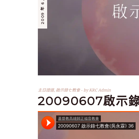
2009 年 6 月 17 日
主日證道
,
啟示錄七教會
by
KRC Admin
20090607啟示