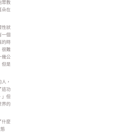
向眾教
耳朵在
靈性狀
有一個
嘉的時
、很難
十幾公
，但是
的人，
了這功
。」但
世界的
了什麼
狀態