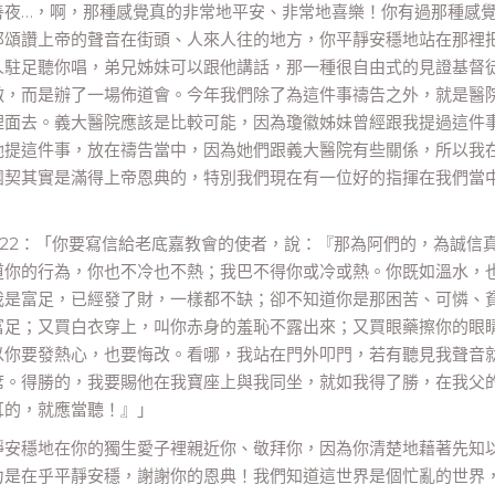
善夜…，啊，那種感覺真的非常地平安、非常地喜樂！你有過那種感
那頌讚上帝的聲音在街頭、人來人往的地方，你平靜安穩地站在那裡
人駐足聽你唱，弟兄姊妹可以跟他講話，那一種很自由式的見證基督
做，而是辦了一場佈道會。今年我們除了為這件事禱告之外，就是醫
裡面去。義大醫院應該是比較可能，因為瓊徽姊妹曾經跟我提過這件
她提這件事，放在禱告當中，因為她們跟義大醫院有些關係，所以我
團契其實是滿得上帝恩典的，特別我們現在有一位好的指揮在我們當
～22：「你要寫信給老底嘉教會的使者，說：『那為阿們的，為誠信
道你的行為，你也不冷也不熱；我巴不得你或冷或熱。你既如溫水，
我是富足，已經發了財，一樣都不缺；卻不知道你是那困苦、可憐、
富足；又買白衣穿上，叫你赤身的羞恥不露出來；又買眼藥擦你的眼
以你要發熱心，也要悔改。看哪，我站在門外叩門，若有聽見我聲音
席。得勝的，我要賜他在我寶座上與我同坐，就如我得了勝，在我父
耳的，就應當聽！』」
靜安穩地在你的獨生愛子裡親近你、敬拜你，因為你清楚地藉著先知
力是在乎平靜安穩，謝謝你的恩典！我們知道這世界是個忙亂的世界