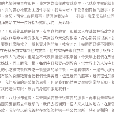
們的老師很盡責在那裡。我常常為這個教會感謝主，也感謝主賜給這
的、真的衷心地感謝主這件事情。我常常想，不管各個崗位的服事，
琴、音契、司會…各種服事，請原諒我沒有一一列舉，我常常為這些
禮拜開始主把一位好指揮賜給我們—吳老師。
院了！那感覺真的是敬虔、有生命的教會，那種罪人在基督裡悔改之
，讓我非常非常地受激勵。其實我昨天覺得很累，身心都覺得很累。
，要到什麼時候？」我其實才剛開始，教會才九十幾週而已還不到兩
羅在哥林多前書講到他的放棄，他的權柄是來自放棄，他放棄了很多
心作眾人的奴僕，但是並不代表保羅覺得很辛苦。今天早上我們在聚
兄姊妹、同工跟我一樣，每個主日都要來到教會，當世界上的人沒有
近的小吃攤或餐館去吃一餐豐富的早午餐，一邊看雜誌、一邊帶小孩
個有限的身體確實會使我們覺得勞累，但是我們的服事，我們理性知
中，我們所做的是榮耀的恩典，但是我們仍然需要聖靈常常地光照、
在我們這個有限、軟弱的身體中激勵我們。
修會，八月份佈道會，音樂團契要擔任很重要的服事。再來就是聖誕
樂團契應該照去年我想的，我們去找街頭一個人來人往的地方，在街
詩歌。我記得以前我曾經在聖誕節經過一些公共場所，特別是醫院，