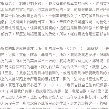
書很有名：「窮得只剩下錢」，我沒有看過那本書的內容，不過那書
以那個為你的富足的話，你其實是貧窮的。屬世的驕傲就是以自己所
，就是一個領受屬靈恩賜的人，一個基督徒做久了，有時候會輕看一
驕傲在很多層面上會顯現出來。所以，老底嘉教會可能是屬世的驕傲
自己靈性是富足的，但其實是貧窮的，這個就是屬靈的驕傲。如果他
件都有了，那麼這無疑是屬世的驕傲。所以，老底嘉教會是貧窮卻自
根據的聖經就是剛才我所引用的那一節（3：17）：「耶穌說，我
困苦、可憐、貧窮、瞎眼、赤身的。」所以，我認為我怎麼樣，但耶
看見的與主所看見的其實是不一致的。我認為我是富足的，耶穌說：
個看見是兩個不同的極端，我的看法與主的看法不一致了，我稱之為
叫「異象」？異象就是看到神所看到的，或者是看到神所要我看到的
界上的人當然跟上帝所看見的絕對是不一致的，這叫做「靈性的死亡
欺，真理不在我們心裡了（1：8）。」「我們若說自己沒有犯過罪
10）」神說我們有罪，我說我們沒有罪，第一我是自欺，為什麼？因
。律法證明人有罪，比如法律規定殺人處十五年以上有期徒刑，法律
道人有沒有罪，所以說良心或說良心的律法，是罪的證據之一。約翰