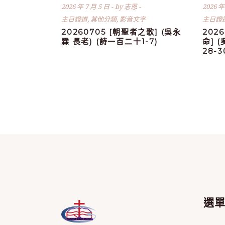
2026 年 7 月 5 日
by
志恩
2026 年
主日證道
,
其他分類
,
影音文字
主日證
20260705 [朝聖者之歌] (吳永
202
霖 長老) (詩一百二十1-7)
命] 
28-
選