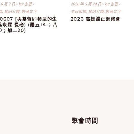
 6 月 7 日
by
志恩
2026 年 5 月 24 日
by
志恩
道
,
其他分類
,
影音文字
主日證道
,
其他分類
,
影音文字
60607 [與基督同類型的生
2026 高雄歸正退修會
(吳永霖 長老) (羅五14 ；八
30；加二20)
單
聚會時間