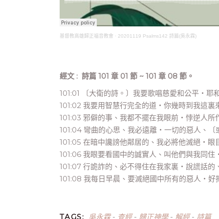
基督教高雄歸正福音教會
·
20201119 Psalms142 詩篇(吳永霖)
經文 : 詩篇 101 章 01 節 ~ 101 章 08 節。
101:01 〔大衛的詩。〕我要歌唱慈愛和公平‧
101:02 我要用智慧行完全的道‧你幾時到我
101:03 邪僻的事、我都不擺在我眼前‧悖逆
101:04 彎曲的心思、我必遠離‧一切的惡人、
101:05 在暗中讒謗他鄰居的、我必將他滅絕
101:06 我眼要看國中的誠實人、叫他們與我同
101:07 行詭詐的、必不得住在我家裏‧說謊話
101:08 我每日早晨、要滅絕國中所有的惡人
吳永霖
查經
歸正神學
解經
詩篇
TAGS:
-
-
-
-