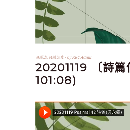
查經班
,
詩篇信息
by
KRC Admin
20201119 〔詩篇
101:08)