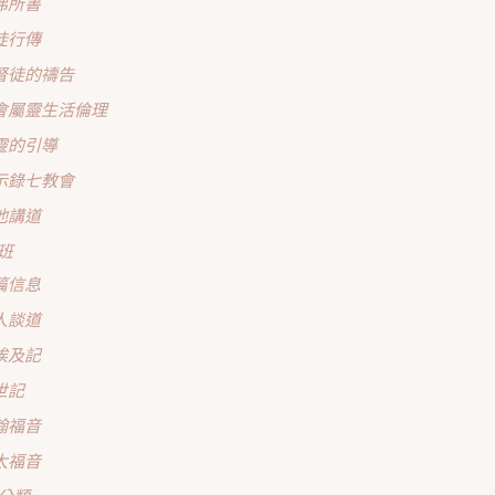
弗所書
徒行傳
督徒的禱告
會屬靈生活倫理
靈的引導
示錄七教會
他講道
班
篇信息
人談道
埃及記
世記
翰福音
太福音