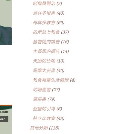
創傷與醫治
(2)
哥林多後書
(40)
哥林多教會
(69)
啟示錄七教會
(37)
基督徒的禱告
(16)
大祭司的禱告
(14)
天國的比喻
(10)
提摩太前書
(40)
教會屬靈生活倫理
(4)
約翰壹書
(27)
羅馬書
(79)
聖靈的引導
(6)
腓立比教會
(43)
其他分類
(138)