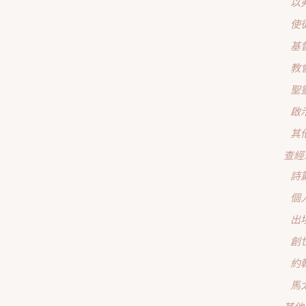
以
使
基
教
聖
啟
其
查經
詩
個
出
創
約
馬