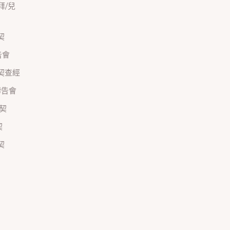
禮拜/兒
契
禱告會
正團契查經
間禱告會
團契
契
契