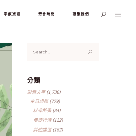
奉獻資訊
聚會時間
聯繫我們
Search
for:
分類
影音文字
(1,736)
主日證道
(779)
以弗所書
(34)
使徒行傳
(122)
其他講道
(182)