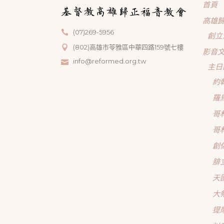
首頁
高雄
(07)269-5956
創立
(802)高雄市苓雅區中華四路159號七樓
影音
info@reformed.org.tw
主日
約
羅
哥
哥
創
腓
天
大
提