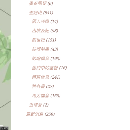
書卷團契
(6)
查經班
(941)
個人談道
(14)
出埃及記
(98)
創世記
(151)
彼得前書
(43)
約翰福音
(193)
舊約中的基督
(16)
詩篇信息
(241)
雅各書
(27)
馬太福音
(165)
退修會
(2)
最新消息
(259)