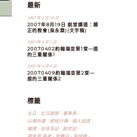
最新
2007 年 2 月 19 日
2007年8月19日 創堂講道：歸
正的教會(吳永霖)(文字稿)
2007 年 4 月 2 日
20070402約翰福音第1堂—道
的三重關係1
2007 年 4 月 9 日
20070409約翰福音第2堂—
道的三重關係2
標籤
主日
主日證道
事奉表
以弗所書
使徒行傳
個人談道
倫理
出埃及記
創世記
劉承恩 長老
受難日
吳佳縉