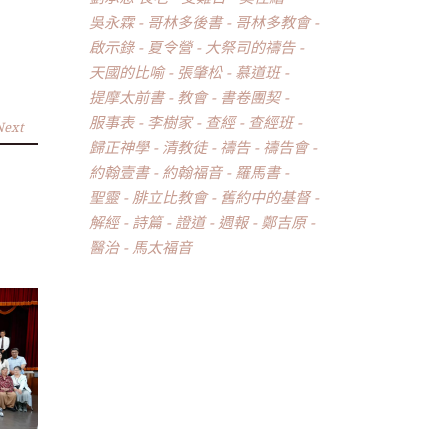
吳永霖
哥林多後書
哥林多教會
啟示錄
夏令營
大祭司的禱告
天國的比喻
張肇松
慕道班
提摩太前書
教會
書卷團契
服事表
李樹家
查經
查經班
Next
歸正神學
清教徒
禱告
禱告會
約翰壹書
約翰福音
羅馬書
聖靈
腓立比教會
舊約中的基督
解經
詩篇
證道
週報
鄭吉原
醫治
馬太福音