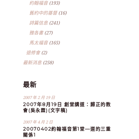
約翰福音
(193)
舊約中的基督
(16)
詩篇信息
(241)
雅各書
(27)
馬太福音
(165)
退修會
(2)
最新消息
(258)
最新
2007 年 2 月 19 日
2007年8月19日 創堂講道：歸正的教
會(吳永霖)(文字稿)
2007 年 4 月 2 日
20070402約翰福音第1堂—道的三重
關係1