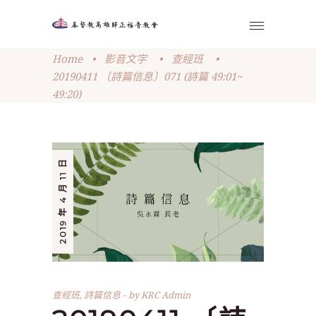
Home
•
影音文字
•
查經班
•
20190411 〔詩篇信息〕071 (詩篇 49:01~
49:20)
2019 年 4 月 11 日
查經班
,
詩篇信息
by
KRC Admin