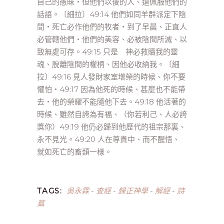
自己的愚昧‧但他們以後的人、還佩服他們的
話語。〔細拉〕49:14 他們如同羊群派定下陰
間‧死亡必作他們的牧者‧到了早晨、正直人
必管轄他們‧他們的美容、必被陰間所滅、以
致無處可存。49:15 只是 神必救贖我的靈
魂、脫離陰間的權柄、因他必收納我。〔細
拉〕49:16 見人發財家室增榮的時候、你不要
懼怕‧49:17 因為他死的時候、甚麼也不能帶
去‧他的榮耀不能隨他下去。49:18 他活著的
時候、雖然自誇為有福、（你若利己、人必誇
獎你）49:19 他仍必歸到他歷代的祖宗那裏、
永不見光。49:20 人在尊貴中、而不醒悟、
就如死亡的畜類一樣。
吳永霖
查經
歸正神學
解經
詩
TAGS:
-
-
-
-
篇