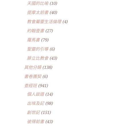
天國的比喻
(10)
提摩太前書
(40)
教會屬靈生活倫理
(4)
約翰壹書
(27)
羅馬書
(79)
聖靈的引導
(6)
腓立比教會
(43)
其他分類
(138)
書卷團契
(6)
查經班
(941)
個人談道
(14)
出埃及記
(98)
創世記
(151)
彼得前書
(43)