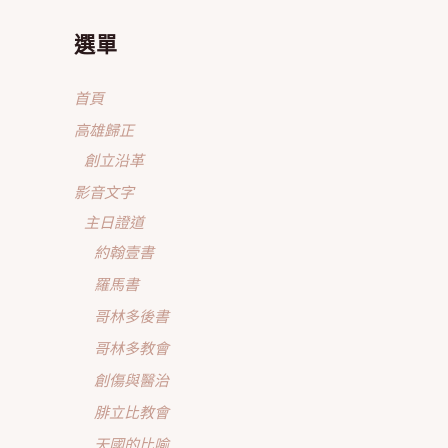
選單
首頁
高雄歸正
創立沿革
影音文字
主日證道
約翰壹書
羅馬書
哥林多後書
哥林多教會
創傷與醫治
腓立比教會
天國的比喻