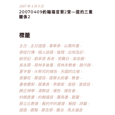
2007 年 4 月 9 日
20070409約翰福音第2堂—道的三重
關係2
標籤
主日
主日證道
事奉表
以弗所書
使徒行傳
個人談道
倫理
出埃及記
創世記
劉承恩 長老
受難日
吳佳縉
吳永霖
哥林多後書
哥林多教會
啟示錄
夏令營
大祭司的禱告
天國的比喻
張肇松
慕道班
提摩太前書
教會
書卷團契
服事表
李樹家
查經
查經班
歸正神學
清教徒
禱告
禱告會
約翰壹書
約翰福音
羅馬書
聖靈
腓立比教會
舊約中的基督
解經
詩篇
證道
週報
鄭吉原
醫治
馬太福音