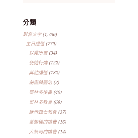
分類
影音文字
(1,736)
主日證道
(779)
以弗所書
(34)
使徒行傳
(122)
其他講道
(182)
創傷與醫治
(2)
哥林多後書
(40)
哥林多教會
(69)
啟示錄七教會
(37)
基督徒的禱告
(16)
大祭司的禱告
(14)