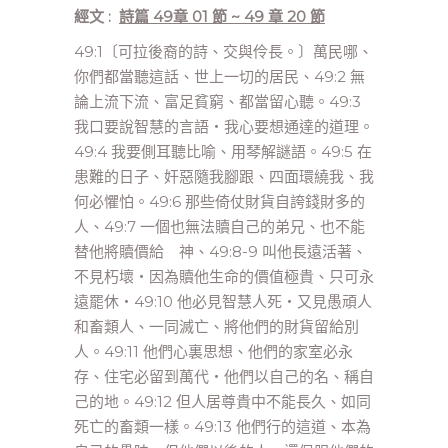
經文 :
詩篇 49章 01 節 ~ 49 章 20 節
49:1〔可拉後裔的詩、交與伶長。〕萬民哪、
你們都當聽這話、世上一切的居民、49:2 無
論上流下流、富足貧窮、都當留心聽。49:3
我口要說智慧的言語‧我心要想通達的道理。
49:4 我要側耳聽比喻、用琴解謎語。49:5 在
患難的日子、奸惡隨我腳跟、四面環繞我、我
何必懼怕。49:6 那些倚仗財貨自誇錢財多的
人、49:7 一個也無法贖自己的弟兄、也不能
替他將贖價給 神、49:8-9 叫他長遠活著、
不見朽壞‧因為贖他生命的價值極貴、只可永
遠罷休‧49:10 他必見智慧人死‧又見愚頑人
和畜類人、一同滅亡、將他們的財貨留給別
人。49:11 他們心裏思想、他們的家室必永
存、住宅必留到萬代‧他們以自己的名、稱自
己的地。49:12 但人居尊貴中不能長久、如同
死亡的畜類一樣。49:13 他們行的這道、本為