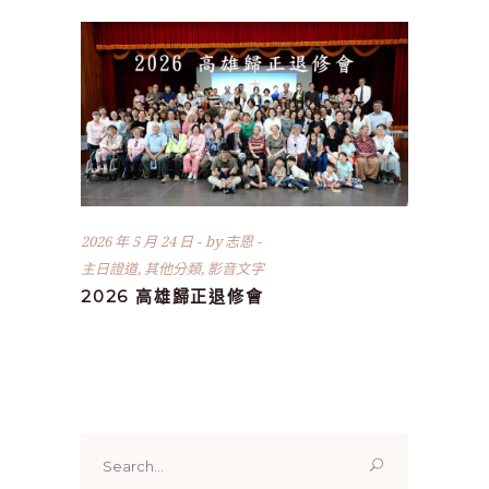
2026 年 5 月 24 日
by
志恩
主日證道
,
其他分類
,
影音文字
2026 高雄歸正退修會
Search
for: