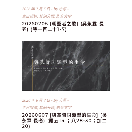
2026 年 7 月 5 日
by
志恩
主日證道
,
其他分類
,
影音文字
20260705 [朝聖者之歌] (吳永霖 長
老) (詩一百二十1-7)
2026 年 6 月 7 日
by
志恩
主日證道
,
其他分類
,
影音文字
20260607 [與基督同類型的生命] (吳
永霖 長老) (羅五14 ；八28-30；加二
20)