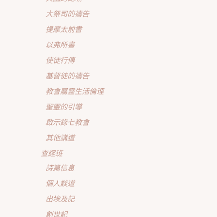
大祭司的禱告
提摩太前書
以弗所書
使徒行傳
基督徒的禱告
教會屬靈生活倫理
聖靈的引導
啟示錄七教會
其他講道
查經班
詩篇信息
個人談道
出埃及記
創世記