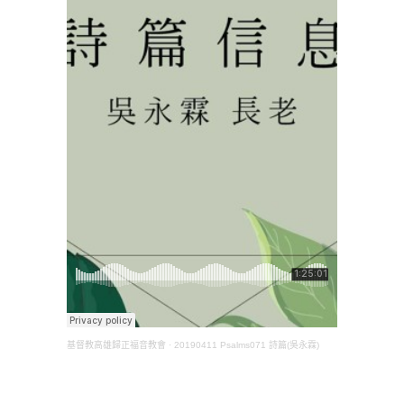
基督教高雄歸正福音教會
·
20190411 Psalms071 詩篇(吳永霖)