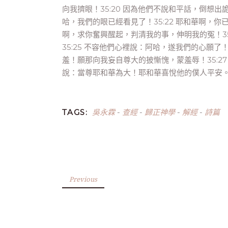
向我擠眼！35:20 因為他們不說和平話，倒想出
哈，我們的眼已經看見了！35:22 耶和華啊，你
啊，求你奮興醒起，判清我的事，伸明我的冤！35
35:25 不容他們心裡說：阿哈，遂我們的心願了
羞！願那向我妄自尊大的披慚愧，蒙羞辱！35:2
說：當尊耶和華為大！耶和華喜悅他的僕人平安。3
吳永霖
查經
歸正神學
解經
詩篇
TAGS:
-
-
-
-
Previous