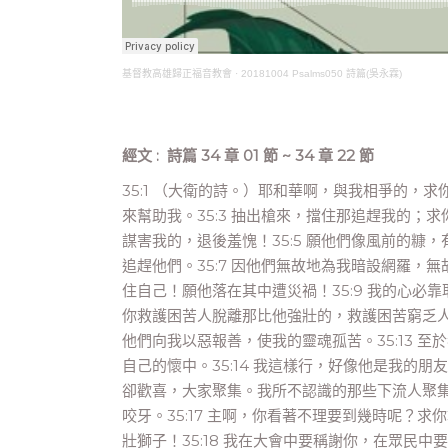
基督教高雄歸正福音教會
·
20181004 Psalms050 詩篇(吳永霖)
經文 : 詩篇 34 章 01 節 ~ 34 章 22 節
35:1 （大衛的詩。）耶和華啊，與我相爭的，求
來幫助我。35:3 抽出槍來，擋住那追趕我的；
謀害我的，退後羞愧！35:5 願他們像風前的糠
追趕他們。35:7 因他們無故地為我暗設網羅，
住自己！願他落在其中遭災禍！35:9 我的心必靠
你救護困苦人脫離那比他強壯的，救護困苦窮乏人脫離
他們向我以惡報善，使我的靈魂孤苦。35:13 
自己的懷中。35:14 我這樣行，好像他是我的朋
卻歡喜，大家聚集。我所不認識的那些下流人聚集攻
咬牙。35:17 主啊，你看著不理要到幾時呢？
壯獅子！35:18 我在大會中要稱謝你，在眾民中