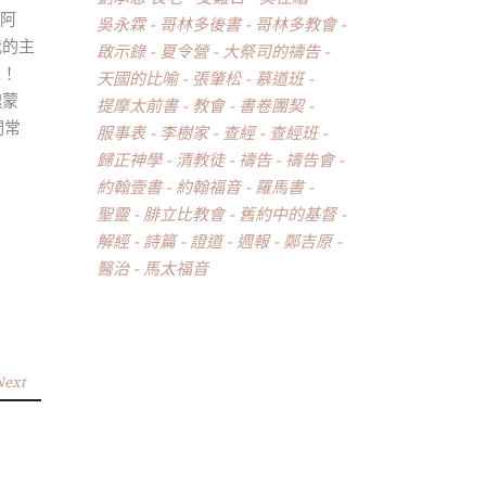
，阿
吳永霖
哥林多後書
哥林多教會
我的主
啟示錄
夏令營
大祭司的禱告
耀！
天國的比喻
張肇松
慕道班
愧蒙
提摩太前書
教會
書卷團契
們常
服事表
李樹家
查經
查經班
歸正神學
清教徒
禱告
禱告會
約翰壹書
約翰福音
羅馬書
聖靈
腓立比教會
舊約中的基督
解經
詩篇
證道
週報
鄭吉原
醫治
馬太福音
Next