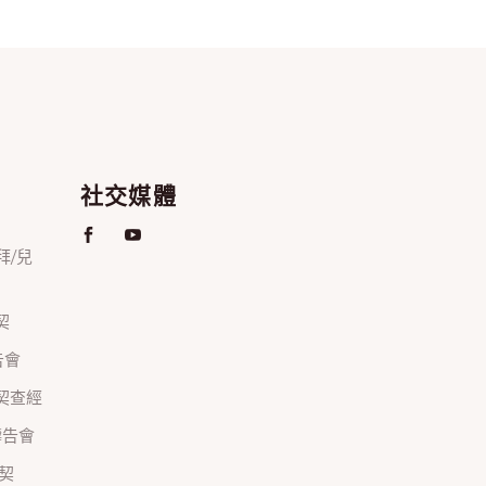
社交媒體
禮拜/兒
契
禱告會
正團契查經
間禱告會
團契