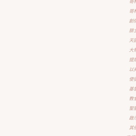
哥
哥
創
腓
天
大
提
以
使
基
教
聖
啟
其