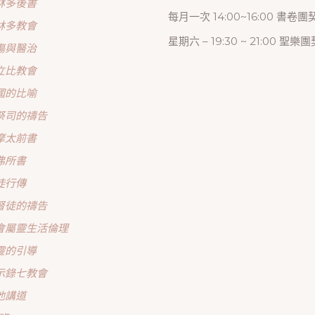
林多後書
每月一次 14:00~16:00 書卷團
林多教會
星期六 – 19:30 ~ 21:00 聖樂團
傷與醫治
立比教會
國的比喻
祭司的禱告
摩太前書
弗所書
徒行傳
督徒的禱告
會屬靈生活倫理
靈的引導
示錄七教會
他講道