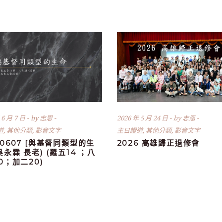
 6 月 7 日
by
志恩
2026 年 5 月 24 日
by
志恩
道
,
其他分類
,
影音文字
主日證道
,
其他分類
,
影音文字
60607 [與基督同類型的生
2026 高雄歸正退修會
(吳永霖 長老) (羅五14 ；八
30；加二20)