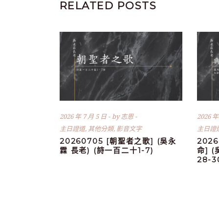
RELATED POSTS
2026 年 7 月 5 日
by
志恩
2026 年
主日證道
,
其他分類
,
影音文字
主日證
20260705 [朝聖者之歌] (吳永
202
霖 長老) (詩一百二十1-7)
命] 
28-