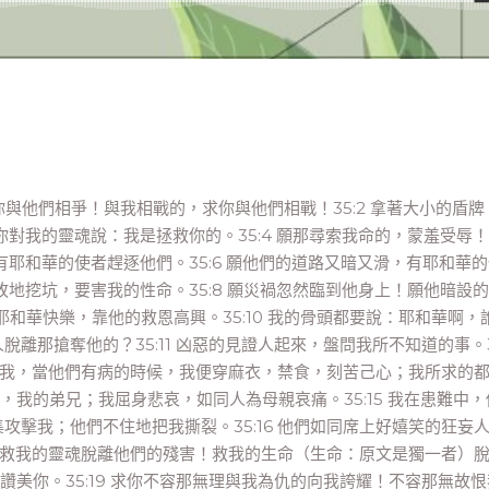
你與他們相爭！與我相戰的，求你與他們相戰！35:2 拿著大小的盾牌
求你對我的靈魂說：我是拯救你的。35:4 願那尋索我命的，蒙羞受辱
，有耶和華的使者趕逐他們。35:6 願他們的道路又暗又滑，有耶和華
無故地挖坑，要害我的性命。35:8 願災禍忽然臨到他身上！願他暗設
耶和華快樂，靠他的救恩高興。35:10 我的骨頭都要說：耶和華啊，
那搶奪他的？35:11 凶惡的見證人起來，盤問我所不知道的事。35
至於我，當他們有病的時候，我便穿麻衣，禁食，刻苦己心；我所求的
友，我的弟兄；我屈身悲哀，如同人為母親哀痛。35:15 我在患難中
擊我；他們不住地把我撕裂。35:16 他們如同席上好嬉笑的狂妄
求你救我的靈魂脫離他們的殘害！救我的生命（生命：原文是獨一者）
要讚美你。35:19 求你不容那無理與我為仇的向我誇耀！不容那無故