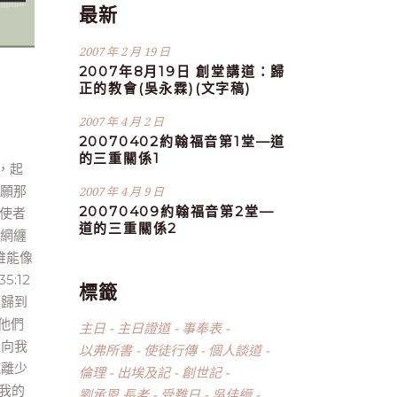
最新
2007 年 2 月 19 日
2007年8月19日 創堂講道：歸
正的教會(吳永霖)(文字稿)
2007 年 4 月 2 日
20070402約翰福音第1堂—道
的三重關係1
，起
！願那
2007 年 4 月 9 日
20070409約翰福音第2堂—
的使者
道的三重關係2
的網纏
誰能像
:12
標籤
都歸到
，他們
主日
主日證道
事奉表
人向我
以弗所書
使徒行傳
個人談道
脫離少
倫理
出埃及記
創世記
恨我的
劉承恩 長老
受難日
吳佳縉