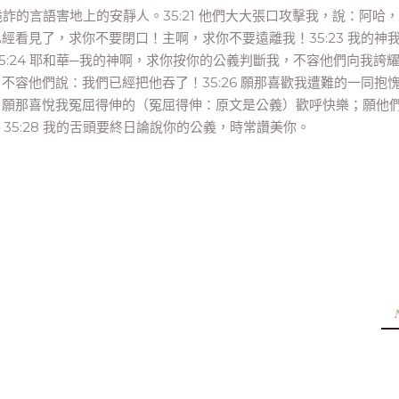
詭詐的言語害地上的安靜人。35:21 他們大大張口攻擊我，說：阿哈
已經看見了，求你不要閉口！主啊，求你不要遠離我！35:23 我的神
:24 耶和華─我的神啊，求你按你的公義判斷我，不容他們向我誇
！不容他們說：我們已經把他吞了！35:26 願那喜歡我遭難的一同抱
7 願那喜悅我冤屈得伸的（冤屈得伸：原文是公義）歡呼快樂；願他
5:28 我的舌頭要終日論說你的公義，時常讚美你。