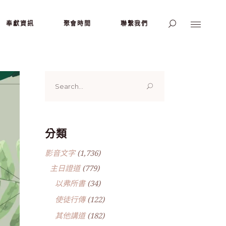
奉獻資訊
聚會時間
聯繫我們
Search
for:
分類
影音文字
(1,736)
主日證道
(779)
以弗所書
(34)
使徒行傳
(122)
其他講道
(182)