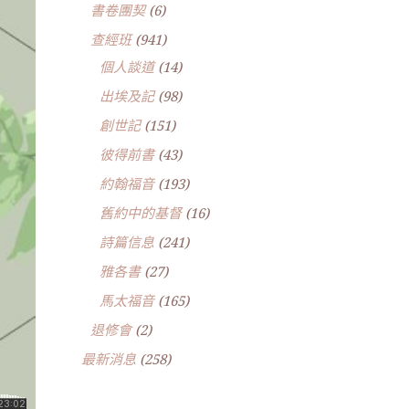
書卷團契
(6)
查經班
(941)
個人談道
(14)
出埃及記
(98)
創世記
(151)
彼得前書
(43)
約翰福音
(193)
舊約中的基督
(16)
詩篇信息
(241)
雅各書
(27)
馬太福音
(165)
退修會
(2)
最新消息
(258)