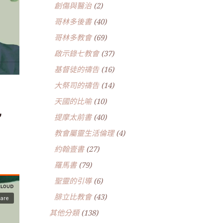
創傷與醫治
(2)
哥林多後書
(40)
哥林多教會
(69)
啟示錄七教會
(37)
基督徒的禱告
(16)
大祭司的禱告
(14)
天國的比喻
(10)
~
提摩太前書
(40)
教會屬靈生活倫理
(4)
約翰壹書
(27)
羅馬書
(79)
聖靈的引導
(6)
腓立比教會
(43)
其他分類
(138)