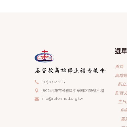
選
首頁
高雄
(07)269-5956
創立
(802)高雄市苓雅區中華四路159號七樓
影音
info@reformed.org.tw
主日
約
羅