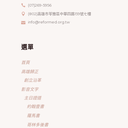
(07)269-5956
(802)高雄市苓雅區中華四路159號七樓
info@reformed.org.tw
選單
首頁
高雄歸正
創立沿革
影音文字
主日證道
約翰壹書
羅馬書
哥林多後書