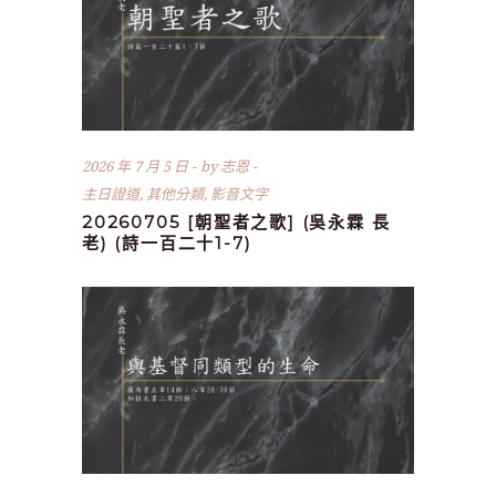
2026 年 7 月 5 日
by
志恩
主日證道
,
其他分類
,
影音文字
20260705 [朝聖者之歌] (吳永霖 長
老) (詩一百二十1-7)