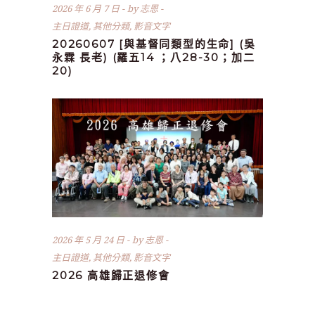
2026 年 6 月 7 日
by
志恩
主日證道
,
其他分類
,
影音文字
20260607 [與基督同類型的生命] (吳
永霖 長老) (羅五14 ；八28-30；加二
20)
2026 年 5 月 24 日
by
志恩
主日證道
,
其他分類
,
影音文字
2026 高雄歸正退修會