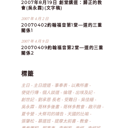
2007年8月19日 創堂講道：歸正的教
會(吳永霖)(文字稿)
2007 年 4 月 2 日
20070402約翰福音第1堂—道的三重
關係1
2007 年 4 月 9 日
20070409約翰福音第2堂—道的三重
關係2
標籤
主日
主日證道
事奉表
以弗所書
使徒行傳
個人談道
倫理
出埃及記
創世記
劉承恩 長老
受難日
吳佳縉
吳永霖
哥林多後書
哥林多教會
啟示錄
夏令營
大祭司的禱告
天國的比喻
張肇松
慕道班
提摩太前書
教會
書卷團契
服事表
李樹家
查經
查經班