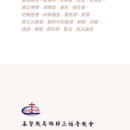
歸正神學
清教徒
禱告
禱告會
約翰壹書
約翰福音
羅馬書
聖靈
腓立比教會
舊約中的基督
解經
詩篇
證道
週報
鄭吉原
醫治
馬太福音