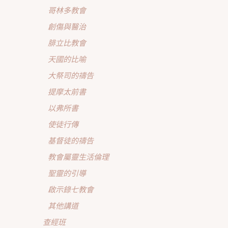
哥林多教會
創傷與醫治
腓立比教會
天國的比喻
大祭司的禱告
提摩太前書
以弗所書
使徒行傳
基督徒的禱告
教會屬靈生活倫理
聖靈的引導
啟示錄七教會
其他講道
查經班