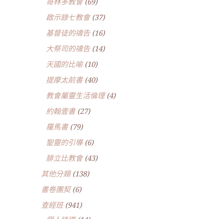
哥林多教會
(69)
啟示錄七教會
(37)
基督徒的禱告
(16)
大祭司的禱告
(14)
天國的比喻
(10)
提摩太前書
(40)
教會屬靈生活倫理
(4)
約翰壹書
(27)
羅馬書
(79)
聖靈的引導
(6)
腓立比教會
(43)
其他分類
(138)
書卷團契
(6)
查經班
(941)