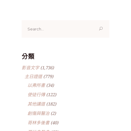
Search
for:
分類
影音文字
(1,736)
主日證道
(779)
以弗所書
(34)
使徒行傳
(122)
其他講道
(182)
創傷與醫治
(2)
哥林多後書
(40)