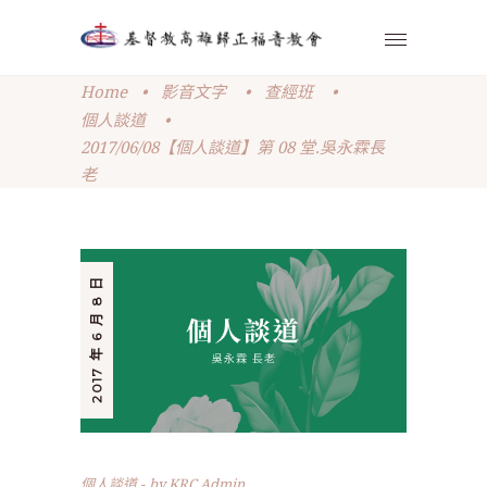
Home
•
影音文字
•
查經班
•
個人談道
•
2017/06/08【個人談道】第 08 堂.吳永霖長
老
2017 年 6 月 8 日
個人談道
by
KRC Admin