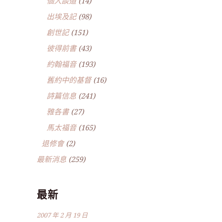
個人談道
(14)
出埃及記
(98)
創世記
(151)
彼得前書
(43)
約翰福音
(193)
舊約中的基督
(16)
詩篇信息
(241)
雅各書
(27)
馬太福音
(165)
退修會
(2)
最新消息
(259)
最新
2007 年 2 月 19 日