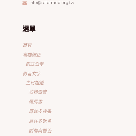
info@reformed.org.tw
選單
首頁
高雄歸正
創立沿革
影音文字
主日證道
約翰壹書
羅馬書
哥林多後書
哥林多教會
創傷與醫治