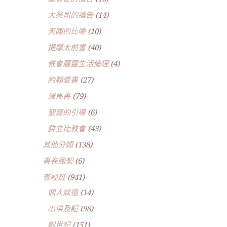
大祭司的禱告
(14)
天國的比喻
(10)
提摩太前書
(40)
教會屬靈生活倫理
(4)
約翰壹書
(27)
羅馬書
(79)
聖靈的引導
(6)
腓立比教會
(43)
其他分類
(138)
書卷團契
(6)
查經班
(941)
個人談道
(14)
出埃及記
(98)
創世記
(151)