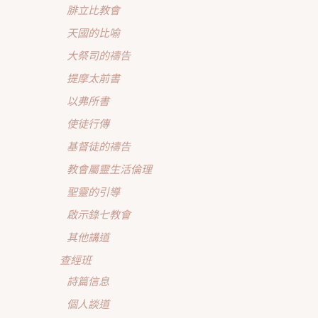
腓立比教會
天國的比喻
大祭司的禱告
提摩太前書
以弗所書
使徒行傳
基督徒的禱告
教會屬靈生活倫理
聖靈的引導
啟示錄七教會
其他講道
查經班
詩篇信息
個人談道