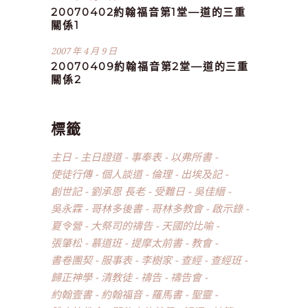
20070402約翰福音第1堂—道的三重
關係1
2007 年 4 月 9 日
20070409約翰福音第2堂—道的三重
關係2
標籤
主日
主日證道
事奉表
以弗所書
使徒行傳
個人談道
倫理
出埃及記
創世記
劉承恩 長老
受難日
吳佳縉
吳永霖
哥林多後書
哥林多教會
啟示錄
夏令營
大祭司的禱告
天國的比喻
張肇松
慕道班
提摩太前書
教會
書卷團契
服事表
李樹家
查經
查經班
歸正神學
清教徒
禱告
禱告會
約翰壹書
約翰福音
羅馬書
聖靈