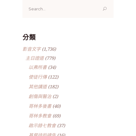
Search
for:
分類
影音文字
(1,736)
主日證道
(779)
以弗所書
(34)
使徒行傳
(122)
其他講道
(182)
創傷與醫治
(2)
哥林多後書
(40)
哥林多教會
(69)
啟示錄七教會
(37)
基督徒的禱告
(16)