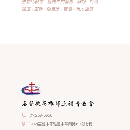
腓立比教會
舊約中的基督
解經
詩篇
證道
週報
鄭吉原
醫治
馬太福音
(07)269-5956
(802)高雄市苓雅區中華四路159號七樓