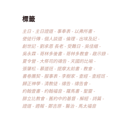
標籤
主日
主日證道
事奉表
以弗所書
使徒行傳
個人談道
倫理
出埃及記
創世記
劉承恩 長老
受難日
吳佳縉
吳永霖
哥林多後書
哥林多教會
啟示錄
夏令營
大祭司的禱告
天國的比喻
張肇松
慕道班
提摩太前書
教會
書卷團契
服事表
李樹家
查經
查經班
歸正神學
清教徒
禱告
禱告會
約翰壹書
約翰福音
羅馬書
聖靈
腓立比教會
舊約中的基督
解經
詩篇
證道
週報
鄭吉原
醫治
馬太福音