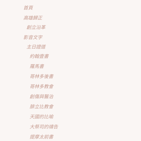
首頁
高雄歸正
創立沿革
影音文字
主日證道
約翰壹書
羅馬書
哥林多後書
哥林多教會
創傷與醫治
腓立比教會
天國的比喻
大祭司的禱告
提摩太前書