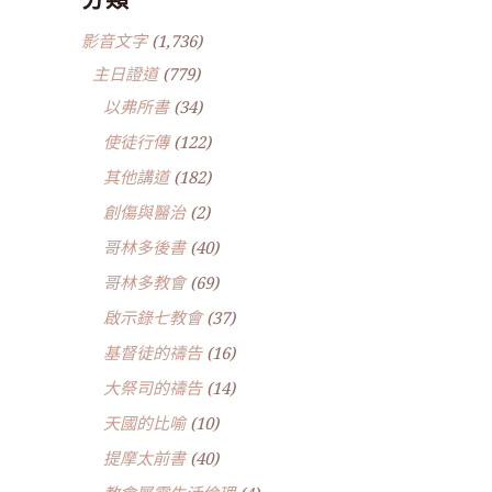
影音文字
(1,736)
主日證道
(779)
以弗所書
(34)
使徒行傳
(122)
其他講道
(182)
創傷與醫治
(2)
哥林多後書
(40)
哥林多教會
(69)
啟示錄七教會
(37)
基督徒的禱告
(16)
大祭司的禱告
(14)
天國的比喻
(10)
提摩太前書
(40)