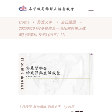
Home
•
影音文字
•
主日證道
•
20250510 [與基督聯合—治死罪與生活成
聖] (張肇松 長老) (西三1-11)
2026 年 5 月 10 日
主日證道
,
其他講道
,
影音文字
by
志恩