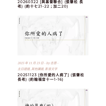
20260322 [與基督聯合] (張肇松 長
老) (約十七21-22；加二20)
2025 年 11 月 23 日
by
志恩
主日證道
,
其他講道
,
影音文字
20251123 [你所愛的人病了] (張肇松
長老) (約翰福音十一1-16)