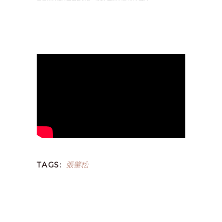
張肇松
TAGS: