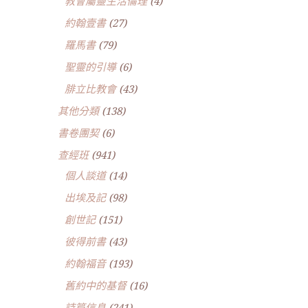
教會屬靈生活倫理
(4)
約翰壹書
(27)
羅馬書
(79)
聖靈的引導
(6)
腓立比教會
(43)
其他分類
(138)
書卷團契
(6)
查經班
(941)
個人談道
(14)
出埃及記
(98)
創世記
(151)
彼得前書
(43)
約翰福音
(193)
舊約中的基督
(16)
詩篇信息
(241)