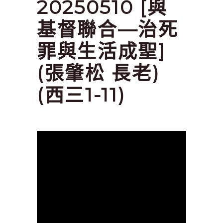
20250510 [與
基督聯合—治死
罪與生活成聖]
(張肇松 長老)
(西三1-11)