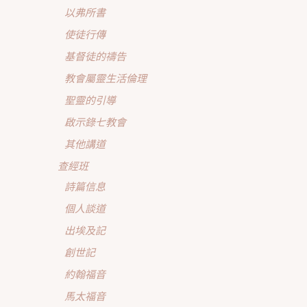
以弗所書
使徒行傳
基督徒的禱告
教會屬靈生活倫理
聖靈的引導
啟示錄七教會
其他講道
查經班
詩篇信息
個人談道
出埃及記
創世記
約翰福音
馬太福音