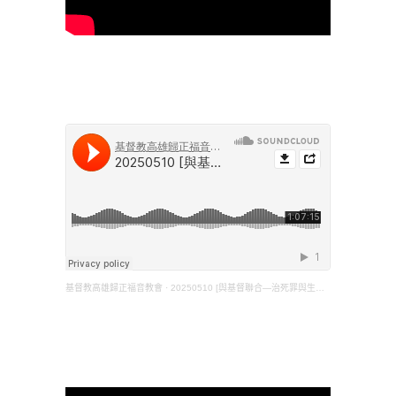
基督教高雄歸正福音教會
·
20250510 [與基督聯合—治死罪與生活成聖] (張肇松 長老) (西三1-11)