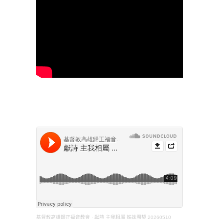
基督教高雄歸正福音教會
·
獻詩 主我相屬 姊妹團契 20260510