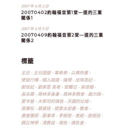
2007 年 4 月 2 日
20070402約翰福音第1堂—道的三重
關係1
2007 年 4 月 9 日
20070409約翰福音第2堂—道的三重
關係2
標籤
主日
主日證道
事奉表
以弗所書
使徒行傳
個人談道
倫理
出埃及記
創世記
劉承恩 長老
受難日
吳佳縉
吳永霖
哥林多後書
哥林多教會
啟示錄
夏令營
大祭司的禱告
天國的比喻
張肇松
慕道班
提摩太前書
教會
書卷團契
服事表
李樹家
查經
查經班
歸正神學
清教徒
禱告
禱告會