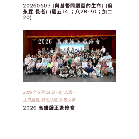
20260607 [與基督同類型的生命] (吳
永霖 長老) (羅五14 ；八28-30；加二
20)
2026 年 5 月 24 日
by
志恩
主日證道
,
其他分類
,
影音文字
2026 高雄歸正退修會