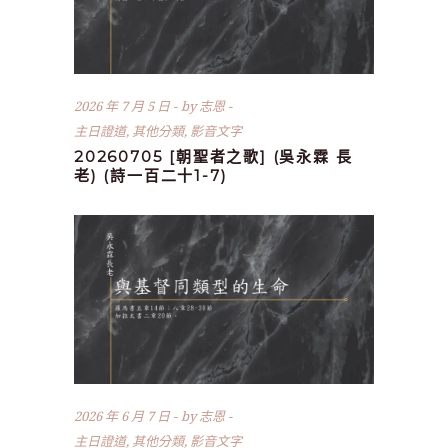
2026 年 7 月 5 日
by
志恩
主日證道
,
其他分類
,
影音文字
20260705 [朝聖者之歌] (吳永霖 長
老) (詩一百二十1-7)
2026 年 6 月 7 日
by
志恩
主日證道
,
其他分類
,
影音文字