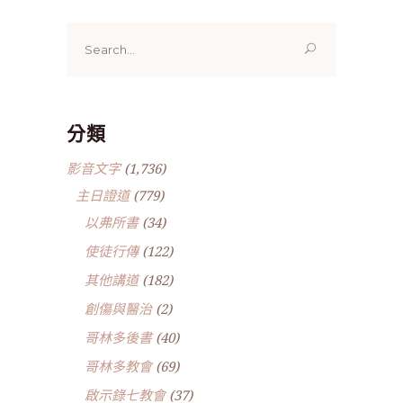
Search
for:
分類
影音文字
(1,736)
主日證道
(779)
以弗所書
(34)
使徒行傳
(122)
其他講道
(182)
創傷與醫治
(2)
哥林多後書
(40)
哥林多教會
(69)
啟示錄七教會
(37)