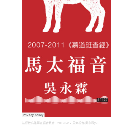
基督教高雄歸正福音教會
·
20090417 馬太福音(吳永霖)58