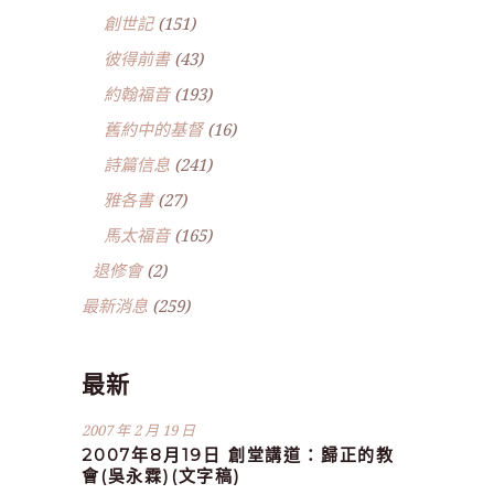
創世記
(151)
彼得前書
(43)
約翰福音
(193)
舊約中的基督
(16)
詩篇信息
(241)
雅各書
(27)
馬太福音
(165)
退修會
(2)
最新消息
(259)
最新
2007 年 2 月 19 日
2007年8月19日 創堂講道：歸正的教
會(吳永霖)(文字稿)