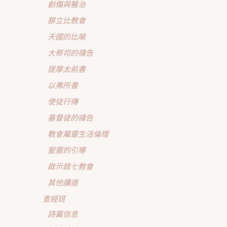
創傷與醫治
腓立比教會
天國的比喻
大祭司的禱告
提摩太前書
以弗所書
使徒行傳
基督徒的禱告
教會屬靈生活倫理
聖靈的引導
啟示錄七教會
其他講道
查經班
詩篇信息