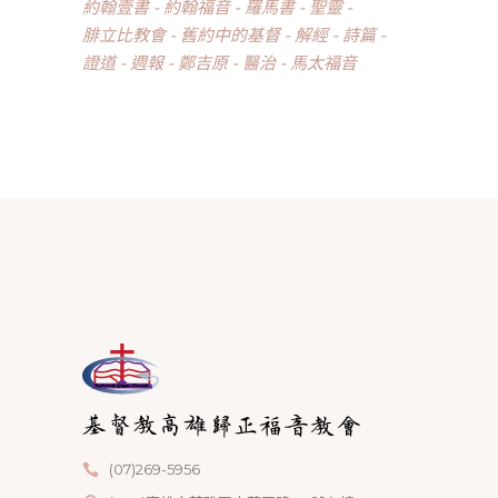
約翰壹書
約翰福音
羅馬書
聖靈
腓立比教會
舊約中的基督
解經
詩篇
證道
週報
鄭吉原
醫治
馬太福音
(07)269-5956