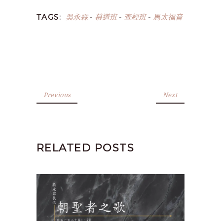
吳永霖
慕道班
查經班
馬太福音
TAGS:
-
-
-
Previous
Next
RELATED POSTS