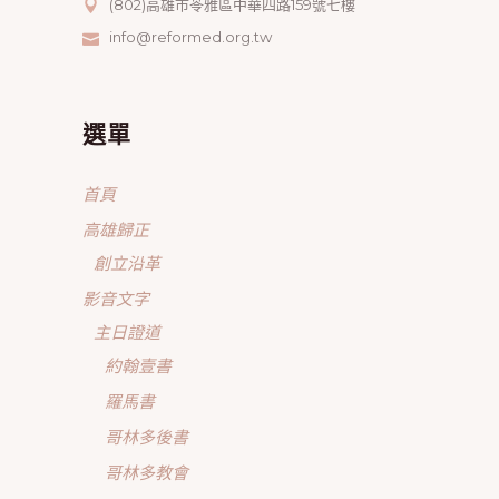
(802)高雄市苓雅區中華四路159號七樓
info@reformed.org.tw
選單
首頁
高雄歸正
創立沿革
影音文字
主日證道
約翰壹書
羅馬書
哥林多後書
哥林多教會