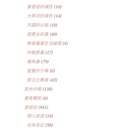
基督徒的禱告
(16)
大祭司的禱告
(14)
天國的比喻
(10)
提摩太前書
(40)
教會屬靈生活倫理
(4)
約翰壹書
(27)
羅馬書
(79)
聖靈的引導
(6)
腓立比教會
(43)
其他分類
(138)
書卷團契
(6)
查經班
(941)
個人談道
(14)
出埃及記
(98)