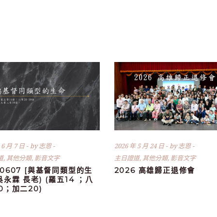
 6 月 7 日
by
志恩
2026 年 5 月 24 日
by
志恩
道
,
其他分類
,
影音文字
主日證道
,
其他分類
,
影音文字
60607 [與基督同類型的生
2026 高雄歸正退修會
(吳永霖 長老) (羅五14 ；八
30；加二20)