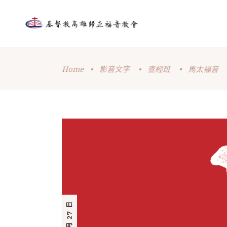
Home
•
影音文字
•
查經班
•
馬太福音