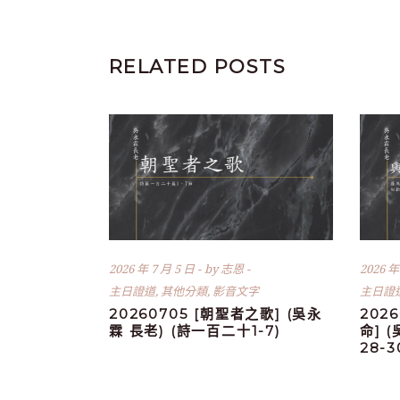
RELATED POSTS
2026 年 7 月 5 日
by
志恩
2026 年
主日證道
,
其他分類
,
影音文字
主日證
20260705 [朝聖者之歌] (吳永
202
霖 長老) (詩一百二十1-7)
命] 
28-