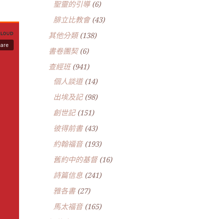
聖靈的引導
(6)
腓立比教會
(43)
其他分類
(138)
書卷團契
(6)
查經班
(941)
個人談道
(14)
出埃及記
(98)
創世記
(151)
彼得前書
(43)
約翰福音
(193)
舊約中的基督
(16)
詩篇信息
(241)
雅各書
(27)
馬太福音
(165)