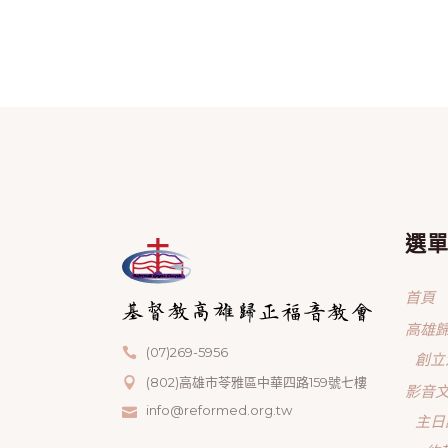
選
首頁
高雄
(07)269-5956
創立
(802)高雄市苓雅區中華四路159號七樓
影音
info@reformed.org.tw
主日