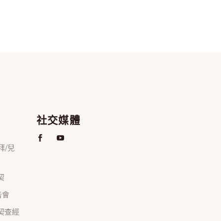
社交媒體
禮拜/兒
契
禱告會
正團契查經