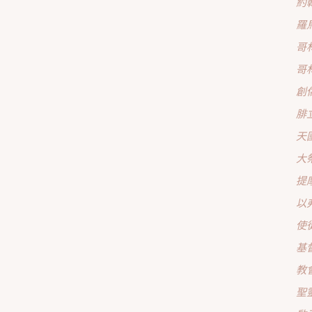
約
羅
哥
哥
創
腓
天
大
提
以
使
基
教
聖