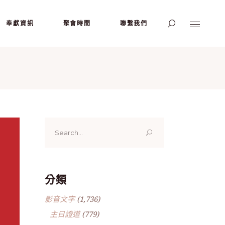
奉獻資訊
聚會時間
聯繫我們
Search
for:
分類
影音文字
(1,736)
主日證道
(779)