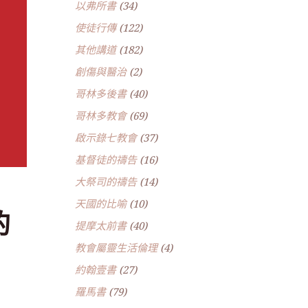
以弗所書
(34)
使徒行傳
(122)
其他講道
(182)
創傷與醫治
(2)
哥林多後書
(40)
哥林多教會
(69)
啟示錄七教會
(37)
基督徒的禱告
(16)
大祭司的禱告
(14)
天國的比喻
(10)
的
提摩太前書
(40)
教會屬靈生活倫理
(4)
約翰壹書
(27)
羅馬書
(79)