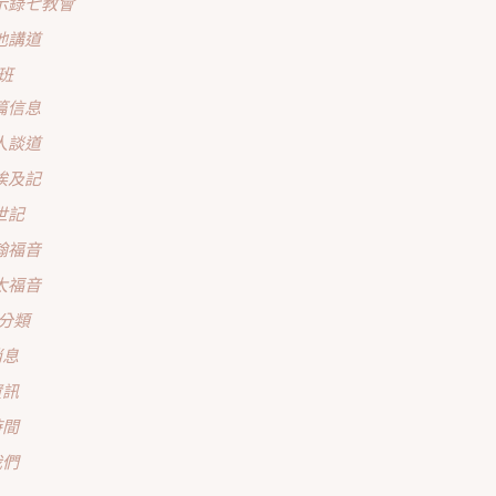
示錄七教會
他講道
班
篇信息
人談道
埃及記
世記
翰福音
太福音
分類
消息
資訊
時間
我們