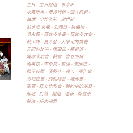
主日
主日證道
事奉表
以弗所書
使徒行傳
個人談道
倫理
出埃及記
創世記
劉承恩 長老
受難日
吳佳縉
吳永霖
哥林多後書
哥林多教會
啟示錄
夏令營
大祭司的禱告
天國的比喻
張肇松
慕道班
提摩太前書
教會
書卷團契
服事表
李樹家
查經
查經班
歸正神學
清教徒
禱告
禱告會
約翰壹書
約翰福音
羅馬書
聖靈
腓立比教會
舊約中的基督
解經
詩篇
證道
週報
鄭吉原
醫治
馬太福音