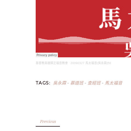
基督教高雄歸正福音教會
·
20090327 馬太福音(吳永霖)56
吳永霖
慕道班
查經班
馬太福音
TAGS:
-
-
-
Previous