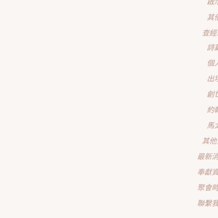
啟
其
查經
詩
個
出
創
約
馬
其他
最新
奉獻
聚會
聯繫