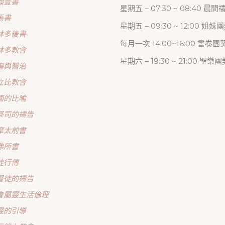
翰壹書
星期五 – 07:30 ~ 08:40 晨
馬書
星期五 – 09:30 ~ 12:00 姐妹
林多後書
每月一次 14:00~16:00 書卷團
林多教會
星期六 – 19:30 ~ 21:00 聖樂團
傷與醫治
立比教會
國的比喻
祭司的禱告
摩太前書
弗所書
徒行傳
督徒的禱告
會屬靈生活倫理
靈的引導