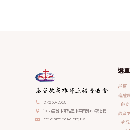
選
首頁
高雄
(07)269-5956
創立
(802)高雄市苓雅區中華四路159號七樓
影音
info@reformed.org.tw
主日