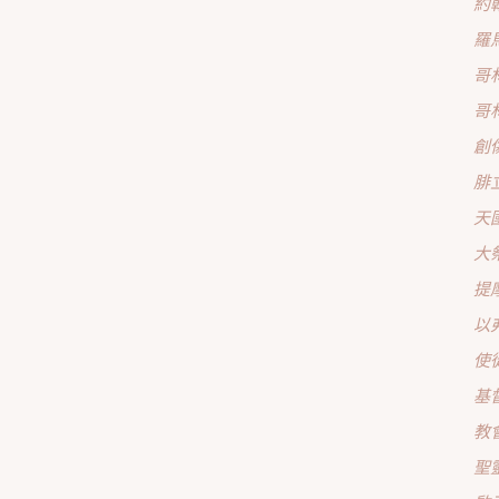
約
羅
哥
哥
創
腓
天
大
提
以
使
基
教
聖