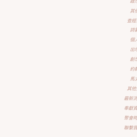
啟
其
查經
詩
個
出
創
約
馬
其他
最新
奉獻
聚會
聯繫