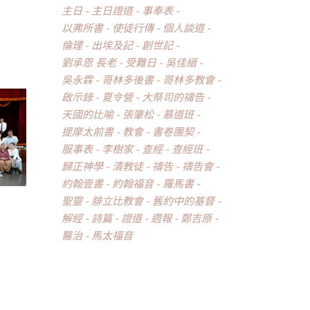
主日
主日證道
事奉表
以弗所書
使徒行傳
個人談道
倫理
出埃及記
創世記
劉承恩 長老
受難日
吳佳縉
吳永霖
哥林多後書
哥林多教會
啟示錄
夏令營
大祭司的禱告
天國的比喻
張肇松
慕道班
提摩太前書
教會
書卷團契
服事表
李樹家
查經
查經班
歸正神學
清教徒
禱告
禱告會
約翰壹書
約翰福音
羅馬書
聖靈
腓立比教會
舊約中的基督
解經
詩篇
證道
週報
鄭吉原
醫治
馬太福音