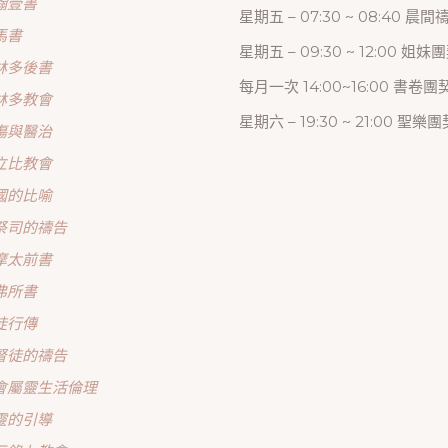
翰壹書
星期五 – 07:30 ~ 08:40 晨
馬書
星期五 – 09:30 ~ 12:00 姐妹
林多後書
每月一次 14:00~16:00 書卷團
林多教會
星期六 – 19:30 ~ 21:00 聖樂團
傷與醫治
立比教會
國的比喻
祭司的禱告
摩太前書
弗所書
徒行傳
督徒的禱告
會屬靈生活倫理
靈的引導