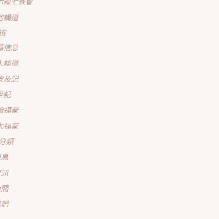
示錄七教會
他講道
班
篇信息
人談道
埃及記
世記
翰福音
太福音
分類
消息
資訊
時間
我們