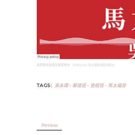
基督教高雄歸正福音教會
·
20081010 馬太福音(吳永霖)36
吳永霖
慕道班
查經班
馬太福音
TAGS:
-
-
-
Previous