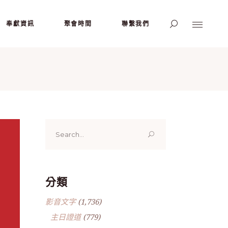
奉獻資訊
聚會時間
聯繫我們
Search
for:
分類
影音文字
(1,736)
主日證道
(779)