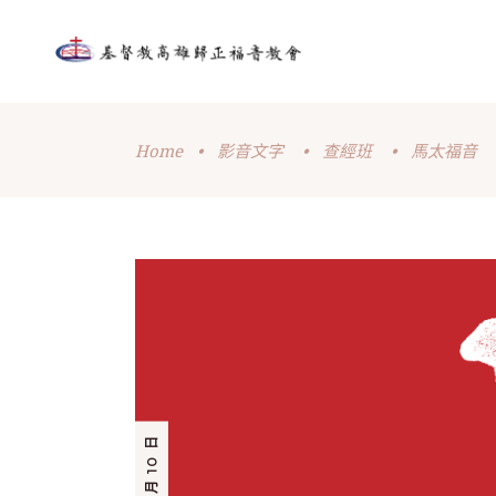
Home
•
影音文字
•
查經班
•
馬太福音