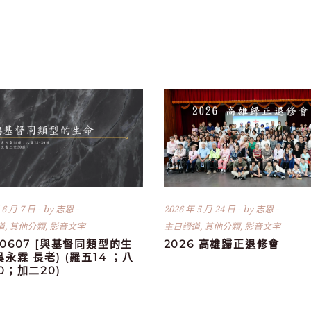
 6 月 7 日
by
志恩
2026 年 5 月 24 日
by
志恩
道
,
其他分類
,
影音文字
主日證道
,
其他分類
,
影音文字
60607 [與基督同類型的生
2026 高雄歸正退修會
(吳永霖 長老) (羅五14 ；八
30；加二20)