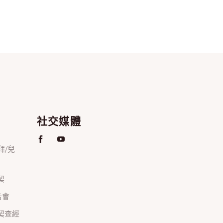
社交媒體
禮拜/兒
契
禱告會
正團契查經