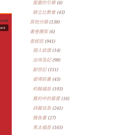
聖靈的引導
(6)
腓立比教會
(43)
其他分類
(138)
書卷團契
(6)
查經班
(941)
個人談道
(14)
出埃及記
(98)
創世記
(151)
彼得前書
(43)
約翰福音
(193)
舊約中的基督
(16)
詩篇信息
(241)
雅各書
(27)
馬太福音
(165)