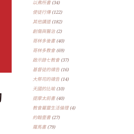
以弗所書
(34)
使徒行傳
(122)
其他講道
(182)
創傷與醫治
(2)
哥林多後書
(40)
哥林多教會
(69)
啟示錄七教會
(37)
基督徒的禱告
(16)
大祭司的禱告
(14)
天國的比喻
(10)
的
提摩太前書
(40)
教會屬靈生活倫理
(4)
約翰壹書
(27)
羅馬書
(79)