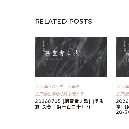
RELATED POSTS
2026 年 7 月 5 日
by
志恩
2026 年
主日證道
,
其他分類
,
影音文字
主日證
20260705 [朝聖者之歌] (吳永
202
霖 長老) (詩一百二十1-7)
命] 
28-