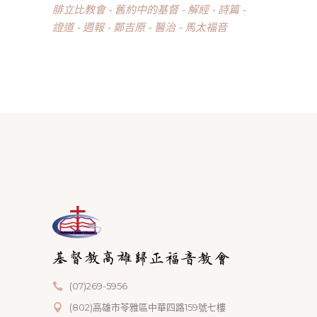
腓立比教會
舊約中的基督
解經
詩篇
證道
週報
鄭吉原
醫治
馬太福音
(07)269-5956
(802)高雄市苓雅區中華四路159號七樓