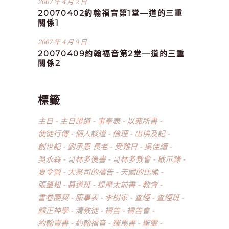
2007 年 4 月 2 日
20070402約翰福音第1堂—道的三重
關係1
2007 年 4 月 9 日
20070409約翰福音第2堂—道的三重
關係2
標籤
主日
主日證道
事奉表
以弗所書
使徒行傳
個人談道
倫理
出埃及記
創世記
劉承恩 長老
受難日
吳佳縉
吳永霖
哥林多後書
哥林多教會
啟示錄
夏令營
大祭司的禱告
天國的比喻
張肇松
慕道班
提摩太前書
教會
書卷團契
服事表
李樹家
查經
查經班
歸正神學
清教徒
禱告
禱告會
約翰壹書
約翰福音
羅馬書
聖靈