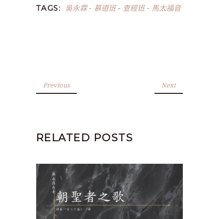
吳永霖
慕道班
查經班
馬太福音
TAGS:
-
-
-
Previous
Next
RELATED POSTS