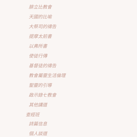
腓立比教會
天國的比喻
大祭司的禱告
提摩太前書
以弗所書
使徒行傳
基督徒的禱告
教會屬靈生活倫理
聖靈的引導
啟示錄七教會
其他講道
查經班
詩篇信息
個人談道