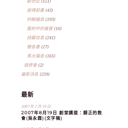
創世記
(151)
彼得前書
(43)
約翰福音
(193)
舊約中的基督
(16)
詩篇信息
(241)
雅各書
(27)
馬太福音
(165)
退修會
(2)
最新消息
(259)
最新
2007 年 2 月 19 日
2007年8月19日 創堂講道：歸正的教
會(吳永霖)(文字稿)