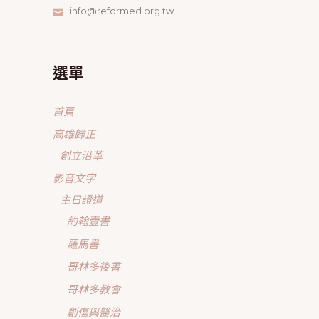
info@reformed.org.tw
選單
首頁
高雄歸正
創立沿革
影音文字
主日證道
約翰壹書
羅馬書
哥林多後書
哥林多教會
創傷與醫治