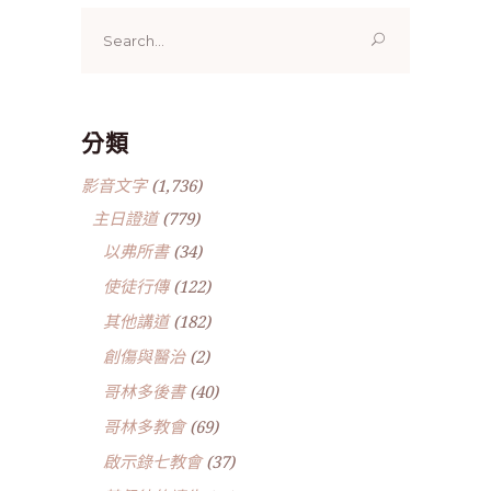
Search
for:
分類
影音文字
(1,736)
主日證道
(779)
以弗所書
(34)
使徒行傳
(122)
其他講道
(182)
創傷與醫治
(2)
哥林多後書
(40)
哥林多教會
(69)
啟示錄七教會
(37)