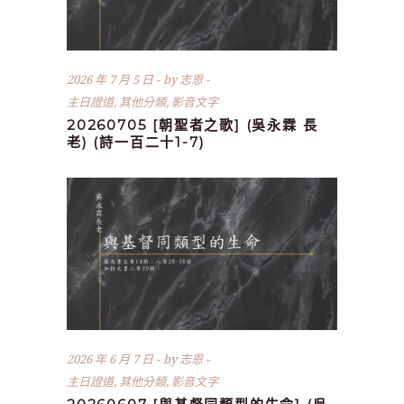
2026 年 7 月 5 日
by
志恩
主日證道
,
其他分類
,
影音文字
20260705 [朝聖者之歌] (吳永霖 長
老) (詩一百二十1-7)
2026 年 6 月 7 日
by
志恩
主日證道
,
其他分類
,
影音文字