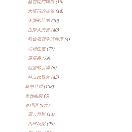
基督徒的禱告
(16)
大祭司的禱告
(14)
天國的比喻
(10)
提摩太前書
(40)
教會屬靈生活倫理
(4)
約翰壹書
(27)
羅馬書
(79)
聖靈的引導
(6)
腓立比教會
(43)
其他分類
(138)
書卷團契
(6)
查經班
(941)
個人談道
(14)
出埃及記
(98)