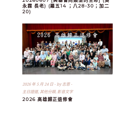
20260607 [與基督同類型的生命] (吳
永霖 長老) (羅五14 ；八28-30；加二
20)
2026 年 5 月 24 日
by
志恩
主日證道
,
其他分類
,
影音文字
2026 高雄歸正退修會