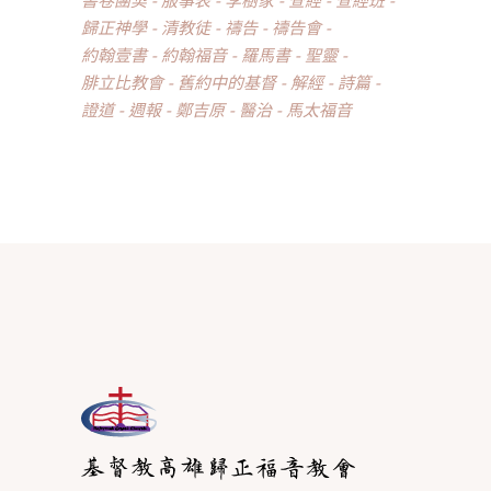
歸正神學
清教徒
禱告
禱告會
約翰壹書
約翰福音
羅馬書
聖靈
腓立比教會
舊約中的基督
解經
詩篇
證道
週報
鄭吉原
醫治
馬太福音