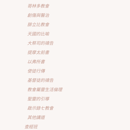
哥林多教會
創傷與醫治
腓立比教會
天國的比喻
大祭司的禱告
提摩太前書
以弗所書
使徒行傳
基督徒的禱告
教會屬靈生活倫理
聖靈的引導
啟示錄七教會
其他講道
查經班