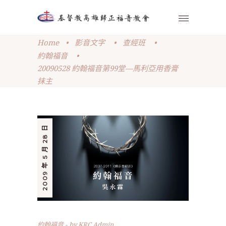
Home
•
影音文字
•
查經班
•
約翰福音
•
20090528 約翰福音第99堂—馬利亞用香膏
抹主
2009 年 5 月 28 日
約翰福音
by
KRC Admin