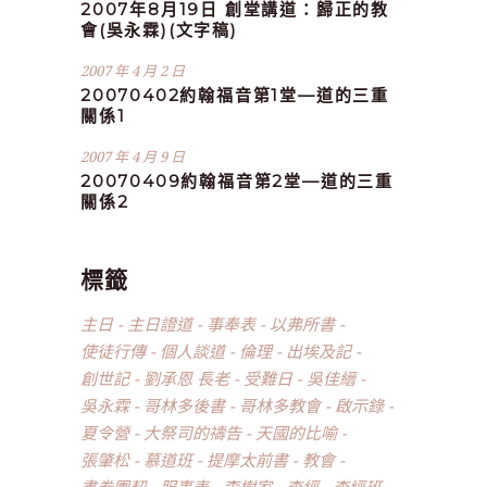
2007年8月19日 創堂講道：歸正的教
會(吳永霖)(文字稿)
2007 年 4 月 2 日
20070402約翰福音第1堂—道的三重
關係1
2007 年 4 月 9 日
20070409約翰福音第2堂—道的三重
關係2
標籤
主日
主日證道
事奉表
以弗所書
使徒行傳
個人談道
倫理
出埃及記
創世記
劉承恩 長老
受難日
吳佳縉
吳永霖
哥林多後書
哥林多教會
啟示錄
夏令營
大祭司的禱告
天國的比喻
張肇松
慕道班
提摩太前書
教會
書卷團契
服事表
李樹家
查經
查經班