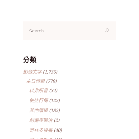
Search
for:
分類
影音文字
(1,736)
主日證道
(779)
以弗所書
(34)
使徒行傳
(122)
其他講道
(182)
創傷與醫治
(2)
哥林多後書
(40)