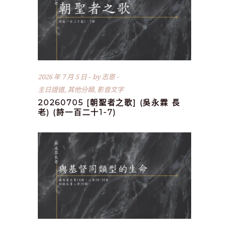
2026 年 7 月 5 日
by
志恩
主日證道
,
其他分類
,
影音文字
20260705 [朝聖者之歌] (吳永霖 長
老) (詩一百二十1-7)