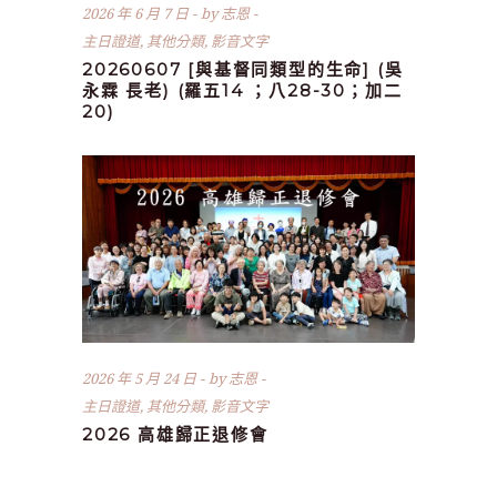
2026 年 6 月 7 日
by
志恩
主日證道
,
其他分類
,
影音文字
20260607 [與基督同類型的生命] (吳
永霖 長老) (羅五14 ；八28-30；加二
20)
2026 年 5 月 24 日
by
志恩
主日證道
,
其他分類
,
影音文字
2026 高雄歸正退修會