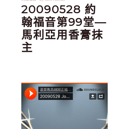
20090528 約
翰福音第99堂—
馬利亞用香膏抹
主