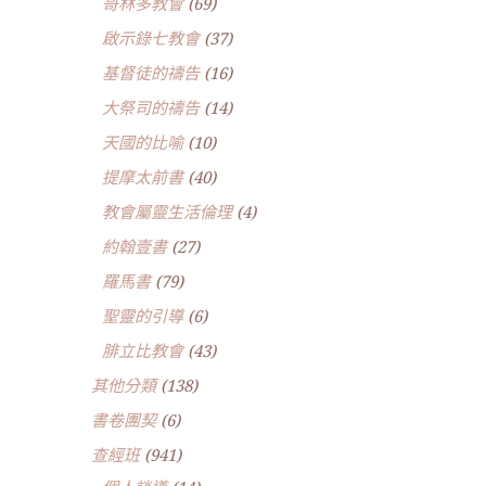
哥林多教會
(69)
啟示錄七教會
(37)
基督徒的禱告
(16)
大祭司的禱告
(14)
天國的比喻
(10)
提摩太前書
(40)
教會屬靈生活倫理
(4)
約翰壹書
(27)
羅馬書
(79)
聖靈的引導
(6)
腓立比教會
(43)
其他分類
(138)
書卷團契
(6)
查經班
(941)