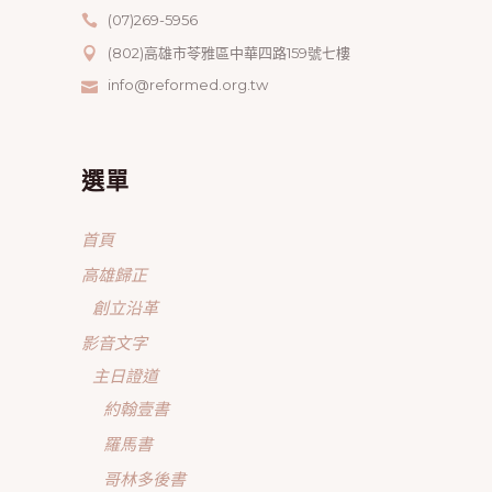
(07)269-5956
(802)高雄市苓雅區中華四路159號七樓
info@reformed.org.tw
選單
首頁
高雄歸正
創立沿革
影音文字
主日證道
約翰壹書
羅馬書
哥林多後書