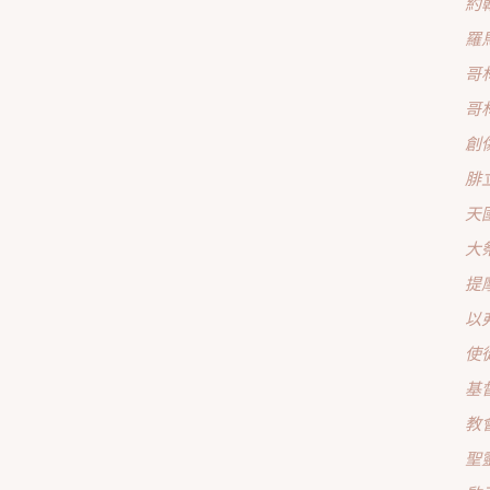
約
羅
哥
哥
創
腓
天
大
提
以
使
基
教
聖