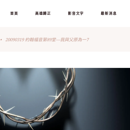
首頁
高雄歸正
影音文字
最新消息
•
20090319 約翰福音第89堂—我與父原為一7