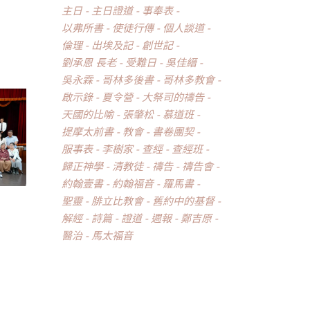
主日
主日證道
事奉表
以弗所書
使徒行傳
個人談道
倫理
出埃及記
創世記
劉承恩 長老
受難日
吳佳縉
吳永霖
哥林多後書
哥林多教會
啟示錄
夏令營
大祭司的禱告
天國的比喻
張肇松
慕道班
提摩太前書
教會
書卷團契
服事表
李樹家
查經
查經班
歸正神學
清教徒
禱告
禱告會
約翰壹書
約翰福音
羅馬書
聖靈
腓立比教會
舊約中的基督
解經
詩篇
證道
週報
鄭吉原
醫治
馬太福音