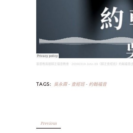
基督教高雄歸正福音教會
·
20090319 John 89《歸正查經班》約翰福音
吳永霖
查經班
約翰福音
TAGS:
-
-
Previous