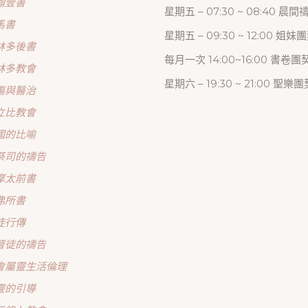
翰壹書
星期五 – 07:30 ~ 08:40 晨
馬書
星期五 – 09:30 ~ 12:00 姐妹
林多後書
每月一次 14:00~16:00 書卷團
林多教會
星期六 – 19:30 ~ 21:00 聖樂團
傷與醫治
立比教會
國的比喻
祭司的禱告
摩太前書
弗所書
徒行傳
督徒的禱告
會屬靈生活倫理
靈的引導