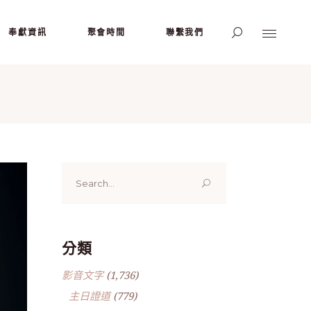
奉獻資訊
聚會時間
聯繫我們
Search
for:
分類
影音文字
(1,736)
主日證道
(779)