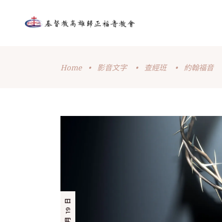
Home
•
影音文字
•
查經班
•
約翰福音