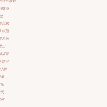
示錄七教會
他講道
班
篇信息
人談道
埃及記
世記
翰福音
太福音
分類
消息
資訊
時間
我們