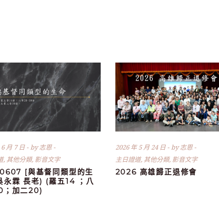
 6 月 7 日
by
志恩
2026 年 5 月 24 日
by
志恩
道
,
其他分類
,
影音文字
主日證道
,
其他分類
,
影音文字
60607 [與基督同類型的生
2026 高雄歸正退修會
(吳永霖 長老) (羅五14 ；八
30；加二20)