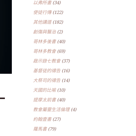
以弗所書
(34)
使徒行傳
(122)
其他講道
(182)
創傷與醫治
(2)
哥林多後書
(40)
哥林多教會
(69)
啟示錄七教會
(37)
基督徒的禱告
(16)
大祭司的禱告
(14)
天國的比喻
(10)
一
提摩太前書
(40)
教會屬靈生活倫理
(4)
約翰壹書
(27)
羅馬書
(79)