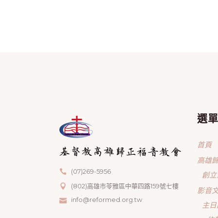
選
首頁
高雄
(07)269-5956
創立
(802)高雄市苓雅區中華四路159號七樓
影音
info@reformed.org.tw
主日