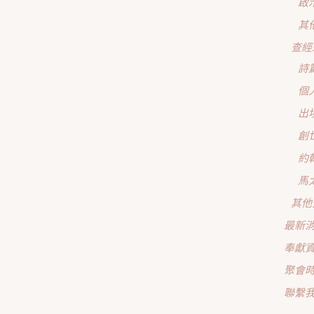
啟
其
查經
詩
個
出
創
約
馬
其他
最新
奉獻
聚會
聯繫