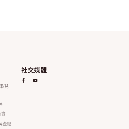
社交媒體
禮拜/兒
契
禱告會
正團契查經