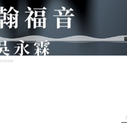
(吳永霖長老)