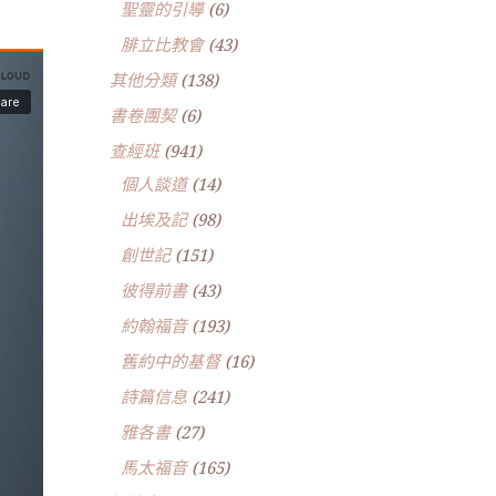
聖靈的引導
(6)
腓立比教會
(43)
其他分類
(138)
書卷團契
(6)
查經班
(941)
個人談道
(14)
出埃及記
(98)
創世記
(151)
彼得前書
(43)
約翰福音
(193)
舊約中的基督
(16)
詩篇信息
(241)
雅各書
(27)
馬太福音
(165)