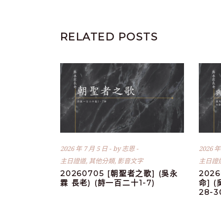
RELATED POSTS
2026 年 7 月 5 日
by
志恩
2026 年
主日證道
,
其他分類
,
影音文字
主日證
20260705 [朝聖者之歌] (吳永
202
霖 長老) (詩一百二十1-7)
命] 
28-