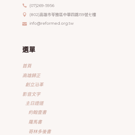
(07)269-5956
(802)高雄市苓雅區中華四路159號七樓
info@reformed.org.tw
選單
首頁
高雄歸正
創立沿革
影音文字
主日證道
約翰壹書
羅馬書
哥林多後書