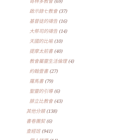
哥林多教會
(69)
啟示錄七教會
(37)
基督徒的禱告
(16)
大祭司的禱告
(14)
天國的比喻
(10)
提摩太前書
(40)
教會屬靈生活倫理
(4)
約翰壹書
(27)
羅馬書
(79)
聖靈的引導
(6)
腓立比教會
(43)
其他分類
(138)
書卷團契
(6)
查經班
(941)