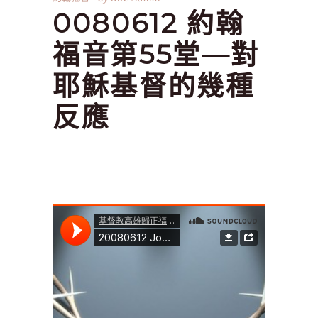
0080612 約翰
福音第55堂—對
耶穌基督的幾種
反應