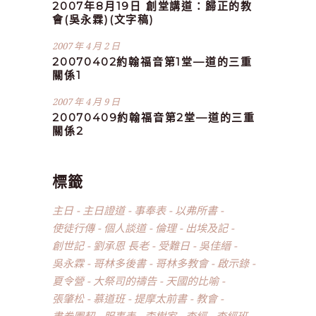
2007年8月19日 創堂講道：歸正的教
會(吳永霖)(文字稿)
2007 年 4 月 2 日
20070402約翰福音第1堂—道的三重
關係1
2007 年 4 月 9 日
20070409約翰福音第2堂—道的三重
關係2
標籤
主日
主日證道
事奉表
以弗所書
使徒行傳
個人談道
倫理
出埃及記
創世記
劉承恩 長老
受難日
吳佳縉
吳永霖
哥林多後書
哥林多教會
啟示錄
夏令營
大祭司的禱告
天國的比喻
張肇松
慕道班
提摩太前書
教會
書卷團契
服事表
李樹家
查經
查經班