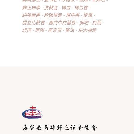
歸正神學
清教徒
禱告
禱告會
約翰壹書
約翰福音
羅馬書
聖靈
腓立比教會
舊約中的基督
解經
詩篇
證道
週報
鄭吉原
醫治
馬太福音