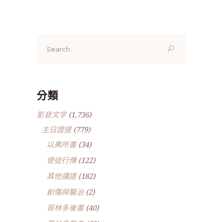
Search
for:
分類
影音文字
(1,736)
主日證道
(779)
以弗所書
(34)
使徒行傳
(122)
其他講道
(182)
創傷與醫治
(2)
哥林多後書
(40)