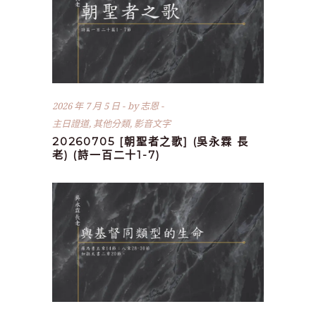
2026 年 7 月 5 日
by
志恩
主日證道
,
其他分類
,
影音文字
20260705 [朝聖者之歌] (吳永霖 長
老) (詩一百二十1-7)