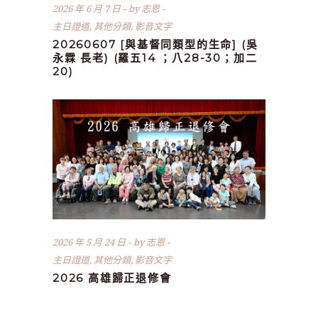
2026 年 6 月 7 日
by
志恩
主日證道
,
其他分類
,
影音文字
20260607 [與基督同類型的生命] (吳
永霖 長老) (羅五14 ；八28-30；加二
20)
2026 年 5 月 24 日
by
志恩
主日證道
,
其他分類
,
影音文字
2026 高雄歸正退修會