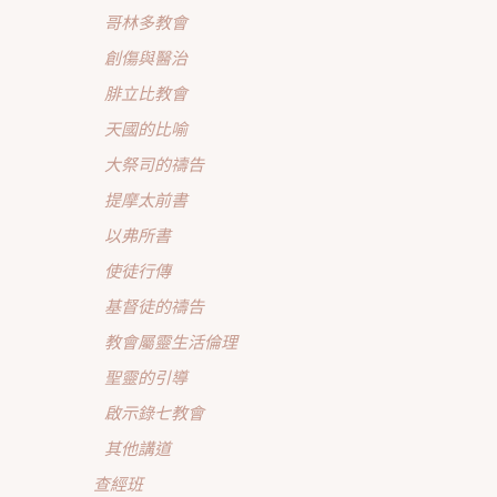
哥林多教會
創傷與醫治
腓立比教會
天國的比喻
大祭司的禱告
提摩太前書
以弗所書
使徒行傳
基督徒的禱告
教會屬靈生活倫理
聖靈的引導
啟示錄七教會
其他講道
查經班