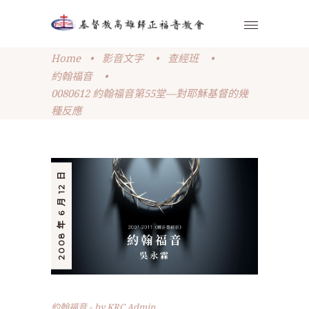
Home
•
影音文字
•
查經班
•
約翰福音
•
0080612 約翰福音第55堂—對耶穌基督的幾
種反應
2008 年 6 月 12 日
約翰福音
by
KRC Admin