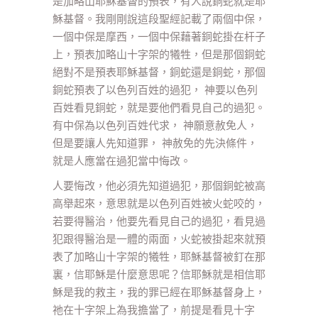
是加略山耶穌基督的預表，有人說銅蛇就是耶
穌基督。我剛剛說這段聖經記載了兩個中保，
一個中保是摩西，一個中保藉著銅蛇掛在杆子
上，預表加略山十字架的犧牲，但是那個銅蛇
絕對不是預表耶穌基督，銅蛇還是銅蛇，那個
銅蛇預表了以色列百姓的過犯， 神要以色列
百姓看見銅蛇，就是要他們看見自己的過犯。
有中保為以色列百姓代求， 神願意赦免人，
但是要讓人先知道罪， 神赦免的先決條件，
就是人應當在過犯當中悔改。
人要悔改，他必須先知道過犯，那個銅蛇被高
高舉起來，意思就是以色列百姓被火蛇咬的，
若要得醫治，他要先看見自己的過犯，看見過
犯跟得醫治是一體的兩面，火蛇被掛起來就預
表了加略山十字架的犧牲，耶穌基督被釘在那
裏，信耶穌是什麼意思呢？信耶穌就是相信耶
穌是我的救主，我的罪已經在耶穌基督身上，
祂在十字架上為我擔當了，前提是看見十字