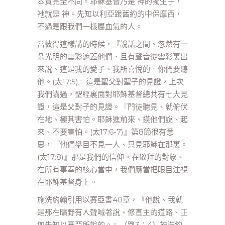
本質完全不同。耶穌基督乃是 神的獨生子，
祂就是 神。先知以利亞跟舊約的中保摩西，
不過是跟我們一樣屬血氣的人。
當彼得這樣講的時候，『說話之間、忽然有一
朵光明的雲彩遮蓋他們．且有聲音從雲彩裏出
來說、這是我的愛子、我所喜悅的．你們要聽
他。(太17:5)』這是聖父對聖子的見證，上次
我們講過，聖經裏面對耶穌基督總共有七大見
證，這是父對子的見證。『門徒聽見、就俯伏
在地、極其害怕。耶穌進前來、摸他們說、起
來、不要害怕。(太17:6-7)』第8節很有意
思，『他們舉目不見一人、只見耶穌在那裏。
(太17:8)』那是我們的信仰。在敬拜的對象、
在所有事奉的核心當中，我們應當把眼目注視
在耶穌基督身上。
施洗約翰引用以賽亞書40章，『他說、我就
是那在曠野有人聲喊著說、修直主的道路、正
如先知以賽亞所說的。』（路3：4）施洗約