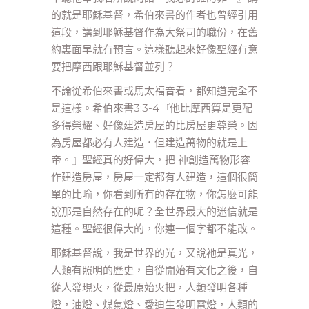
的就是耶穌基督，希伯來書的作者也曾經引用
這段，講到耶穌基督作為大祭司的職份，在舊
約裏面早就有預言。這樣聽起來好像聖經有意
要把摩西跟耶穌基督並列？
不論從希伯來書或馬太福音看，都知道完全不
是這樣。希伯來書3:3-4『他比摩西算是更配
多得榮耀、好像建造房屋的比房屋更尊榮。因
為房屋都必有人建造．但建造萬物的就是上
帝。』聖經真的好偉大，把 神創造萬物形容
作建造房屋，房屋一定都有人建造，這個很簡
單的比喻，你看到所有的存在物，你怎麼可能
說那是自然存在的呢？全世界最大的迷信就是
這種。聖經很偉大的，你連一個字都不能改。
耶穌基督說，我是世界的光，又說祂是真光，
人類有照明的歷史，自從開始有文化之後，自
從人發現火，從最原始火把，人類發明各種
燈，油燈、煤氣燈、愛迪生發明電燈，人類的