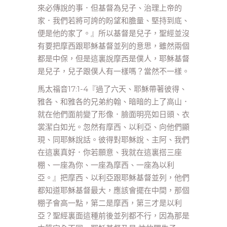
來必傳說的事．但基督為兒子、治理上帝的
家．我們若將可誇的盼望和膽量、堅持到底、
便是他的家了。』所以基督是兒子，聖經並沒
有要把摩西跟耶穌基督並列的意思，雖然兩個
都是中保，但是這裏說摩西是僕人，耶穌基督
是兒子，兒子跟僕人有一樣嗎？當然不一樣。
馬太福音17:1-4『過了六天、耶穌帶著彼得、
雅各、和雅各的兄弟約翰、暗暗的上了高山．
就在他們面前變了形像．臉面明亮如日頭、衣
裳潔白如光。忽然有摩西、以利亞、向他們顯
現、同耶穌說話。彼得對耶穌說、主阿、我們
在這裏真好．你若願意、我就在這裏搭三座
棚、一座為你、一座為摩西、一座為以利
亞。』把摩西、以利亞跟耶穌基督並列，他們
都知道耶穌基督最大，應該會擺在中間，那個
棚子會高一點，第二是摩西，第三才是以利
亞？聖經裏面這種前後並列都不行，因為那是