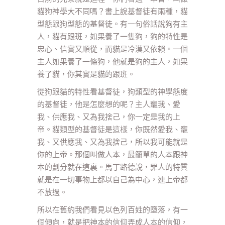
貓狗神學大不同嗎？書上說基督徒有兩種，貓
型態跟狗型態的基督徒。有一句俗話說狗有主
人，貓有跟班，如果養了一隻狗，狗的特性是
忠心、信實又順從，而貓是冷漠又依賴。一個
主人如果養了一條狗，他就是狗的主人，如果
養了貓，你其實是貓的跟班。
從狗跟貓的特性看基督徒，狗類型的神學態度
的基督徒，他是怎麼想的呢？主人寵我、愛
我、供應我、又為我捨己，你一定是我的上
帝。貓類型的基督徒是這樣，你既然愛我、寵
我、又供應我、又為我捨己，所以我可能就是
你的上帝。那個叫做人本，最簡單的人本跟神
本的劃分就在這裏。馬丁路德說，罪人的特質
就是在一切事物上都以自己為中心，連上帝都
不放過。
所以在舊約我們看見以色列百姓的墮落，有一
個傾向，就是把神本的信仰弄成人本的信仰，