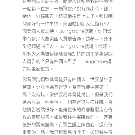
這種觀念對於宣教、關懷人靈魂得救這件事情
一點都不在意。一場聚會少說有兩小時，卻只
給他一分鐘報告，結果他還是上去了。那段時
間剛好有一件事情，美國駐伊朗大使館有52
個美國人被劫持，Livingstone就問，你們當
中有多少人為美國人質禱告過，請舉手，幾乎
全場超過四千人，Livingstone就說非常好，
那多少人為被伊斯蘭教義劫持的四千多萬伊朗
人禱告的？只有四個人舉手，Livingstone講
完就坐回位置。
你看到狗類型基督徒只有四個人，世界發生了
苦難，專注也為基督徒。為基督徒禱告錯了
嗎？沒有錯，當然要為基督徒禱告，但是我們
應當注意一件事情，一個基督徒生病住院，為
他禱告當然很好，但是更多的為那些還沒有得
救的靈魂禱告。如果我住在醫院裏面，一定有
很好的醫療設備，有醫生護士照顧我，還有很
重要的一點，我已經蒙恩得救了，如果醫生沒