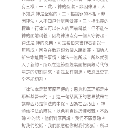
有三樣，一、啟示 神的聖潔。非因律法，人
不知道 神是聖潔的。二、揭露罪的本相。非
因律法，人不知道什麼叫做罪。三、指出義的
標準。行律法可以在人的面前稱義，但不能在
神的面前稱義，因為律法沒有一個人守得起。
律法是 神的恩典，可是希伯來書作者卻說一
無所成，因為在赦罪跟救贖人脫離罪、賜給人
新生命這兩件事情，律法一無所成，所以就引
入了新約。所以在這節聖經裏面把兩段時代很
清楚的切割開來，卻是互有關連。救恩歷史完
全不能切割。
『律法本是藉著摩西傳的；恩典和真理都是由
耶穌基督來的。』這一句話真正的意思就是在
講摩西乃是律法的中保。因為在西乃山， 神
頒佈律法的時候，以色列百姓恐懼戰兢，不敢
聽 神的話，他們對摩西說，我們不願意聽 神
對我們說話，我們願意聽你對我們說話，所以