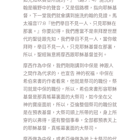
翰是曠野中的聲音，又是個路標，指向耶穌基
督，下一堂我們就會講到施洗約翰的見證。馬
太福音17:8『他們舉目不見一人、只見耶穌在
那裏。』你要記得，我們應當不是崇拜歷世歷
代的聖徒跟先知，我們舉目不見一人，當你敬
拜時，舉目不見一人，只見耶穌基督在那裏，
所以，聖經無意將摩西跟耶穌基督並列。
摩西作為中保，我們剛剛講到中保是 神跟人
之間作為代求的，也宣告 神的祝福，中保在
希伯來書的作者看來，他就是祭司的職份，祭
司就是中保的職份，所以，希伯來書形容耶穌
基督是那真帳幕裏面的大祭司，如今坐在父
神的寶座面前，所以，亞倫整個祭司的職份就
是在預表基督，大祭司頭上所帶的冠，身上所
穿的以弗得，還有整個事奉，全部都預表天上
的耶穌基督，真帳幕裏面的大祭司。
摩西做為中保，或者亞倫做為地上大祭司的代