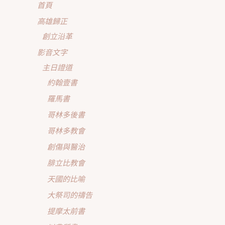
首頁
高雄歸正
創立沿革
影音文字
主日證道
約翰壹書
羅馬書
哥林多後書
哥林多教會
創傷與醫治
腓立比教會
天國的比喻
大祭司的禱告
提摩太前書