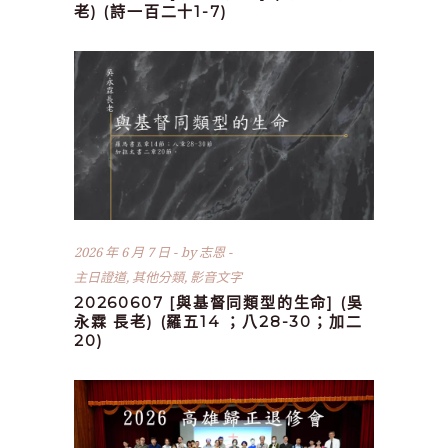
老) (詩一百二十1-7)
2026 年 6 月 7 日
by
志恩
主日證道
,
其他分類
,
影音文字
20260607 [與基督同類型的生命] (吳
永霖 長老) (羅五14 ；八28-30；加二
20)