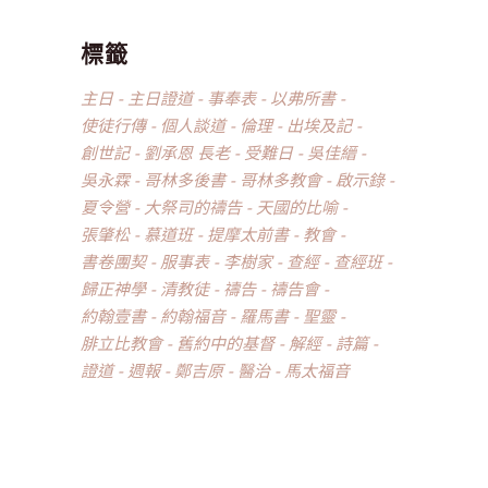
標籤
主日
主日證道
事奉表
以弗所書
使徒行傳
個人談道
倫理
出埃及記
創世記
劉承恩 長老
受難日
吳佳縉
吳永霖
哥林多後書
哥林多教會
啟示錄
夏令營
大祭司的禱告
天國的比喻
張肇松
慕道班
提摩太前書
教會
書卷團契
服事表
李樹家
查經
查經班
歸正神學
清教徒
禱告
禱告會
約翰壹書
約翰福音
羅馬書
聖靈
腓立比教會
舊約中的基督
解經
詩篇
證道
週報
鄭吉原
醫治
馬太福音