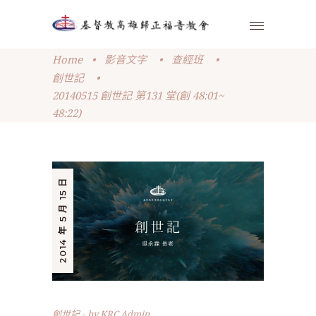
Home
•
影音文字
•
查經班
•
創世記
•
20140515 創世記 第131 堂(創 48:01~
48:22)
2014 年 5 月 15 日
創世記
by
KRC Admin