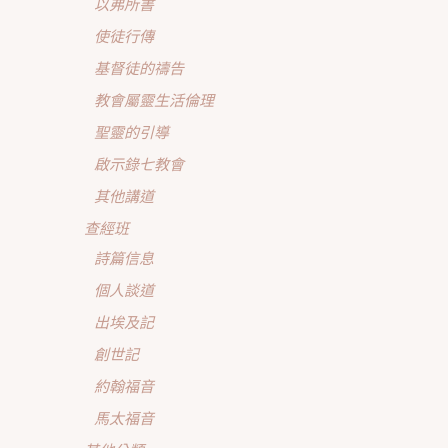
以弗所書
使徒行傳
基督徒的禱告
教會屬靈生活倫理
聖靈的引導
啟示錄七教會
其他講道
查經班
詩篇信息
個人談道
出埃及記
創世記
約翰福音
馬太福音