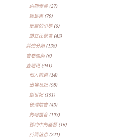
約翰壹書
(27)
羅馬書
(79)
聖靈的引導
(6)
腓立比教會
(43)
其他分類
(138)
書卷團契
(6)
查經班
(941)
個人談道
(14)
出埃及記
(98)
創世記
(151)
彼得前書
(43)
約翰福音
(193)
舊約中的基督
(16)
詩篇信息
(241)