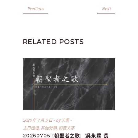
Previous
Next
RELATED POSTS
2026 年 7 月 5 日
by
志恩
主日證道
,
其他分類
,
影音文字
20260705 [朝聖者之歌] (吳永霖 長