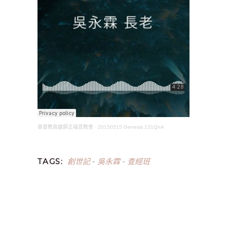
基督教高雄歸正福音教會
·
20150515 Genesis 131QnA
創世記
吳永霖
查經班
TAGS:
-
-