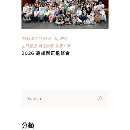
2026 年 5 月 24 日
by
志恩
主日證道
,
其他分類
,
影音文字
2026 高雄歸正退修會
Search
for:
分類