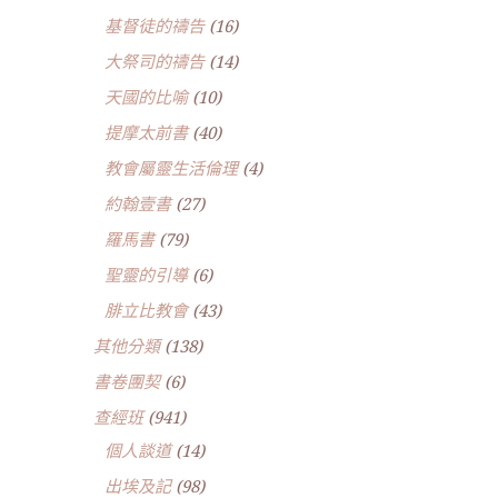
基督徒的禱告
(16)
大祭司的禱告
(14)
天國的比喻
(10)
提摩太前書
(40)
教會屬靈生活倫理
(4)
約翰壹書
(27)
羅馬書
(79)
聖靈的引導
(6)
腓立比教會
(43)
其他分類
(138)
書卷團契
(6)
查經班
(941)
個人談道
(14)
出埃及記
(98)