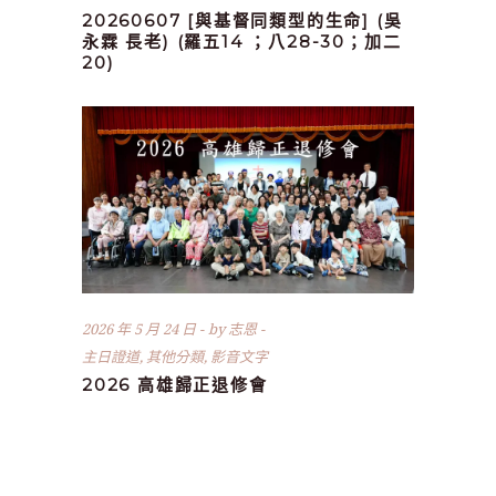
20260607 [與基督同類型的生命] (吳
永霖 長老) (羅五14 ；八28-30；加二
20)
2026 年 5 月 24 日
by
志恩
主日證道
,
其他分類
,
影音文字
2026 高雄歸正退修會