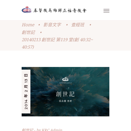
Home
•
影音文字
•
查經班
•
創世記
•
20140213 創世記 第119 堂(創 40:32~
40:57)
2014 年 2 月 13 日
創世記
by
KRC Admin