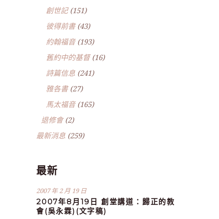
創世記
(151)
彼得前書
(43)
約翰福音
(193)
舊約中的基督
(16)
詩篇信息
(241)
雅各書
(27)
馬太福音
(165)
退修會
(2)
最新消息
(259)
最新
2007 年 2 月 19 日
2007年8月19日 創堂講道：歸正的教
會(吳永霖)(文字稿)