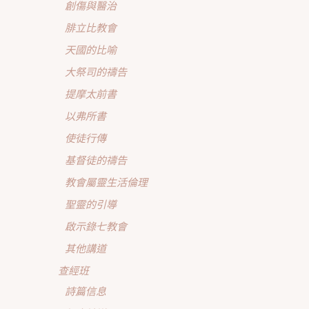
創傷與醫治
腓立比教會
天國的比喻
大祭司的禱告
提摩太前書
以弗所書
使徒行傳
基督徒的禱告
教會屬靈生活倫理
聖靈的引導
啟示錄七教會
其他講道
查經班
詩篇信息