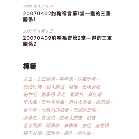
2007 年 4 月 2 日
20070402約翰福音第1堂—道的三重
關係1
2007 年 4 月 9 日
20070409約翰福音第2堂—道的三重
關係2
標籤
主日
主日證道
事奉表
以弗所書
使徒行傳
個人談道
倫理
出埃及記
創世記
劉承恩 長老
受難日
吳佳縉
吳永霖
哥林多後書
哥林多教會
啟示錄
夏令營
大祭司的禱告
天國的比喻
張肇松
慕道班
提摩太前書
教會
書卷團契
服事表
李樹家
查經
查經班
歸正神學
清教徒
禱告
禱告會