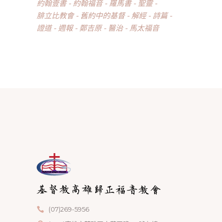
約翰壹書
約翰福音
羅馬書
聖靈
腓立比教會
舊約中的基督
解經
詩篇
證道
週報
鄭吉原
醫治
馬太福音
(07)269-5956