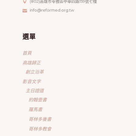
(802)高雄市苓雅區中華四路159號七樓
info@reformed.org.tw
選單
首頁
高雄歸正
創立沿革
影音文字
主日證道
約翰壹書
羅馬書
哥林多後書
哥林多教會