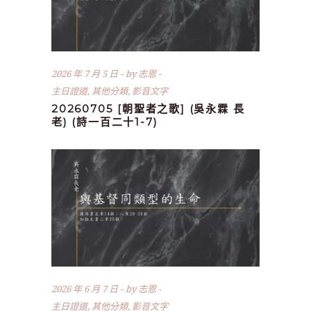
2026 年 7 月 5 日
by
志恩
主日證道
,
其他分類
,
影音文字
20260705 [朝聖者之歌] (吳永霖 長
老) (詩一百二十1-7)
2026 年 6 月 7 日
by
志恩
主日證道
,
其他分類
,
影音文字