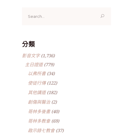
Search
for:
分類
影音文字
(1,736)
主日證道
(779)
以弗所書
(34)
使徒行傳
(122)
其他講道
(182)
創傷與醫治
(2)
哥林多後書
(40)
哥林多教會
(69)
啟示錄七教會
(37)