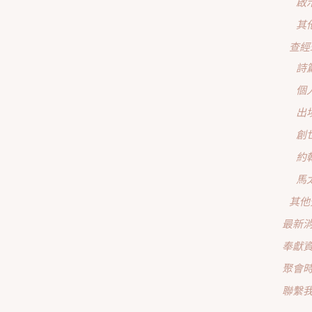
啟
其
查經
詩
個
出
創
約
馬
其他
最新
奉獻
聚會
聯繫