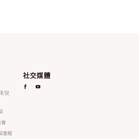
社交媒體
禮拜/兒
契
禱告會
正團契查經