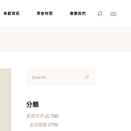
奉獻資訊
聚會時間
聯繫我們
Search
for:
分類
影音文字
(1,736)
主日證道
(779)