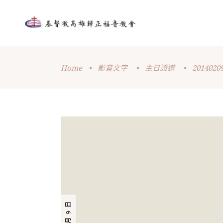
Home
•
影音文字
•
主日證道
•
2014020