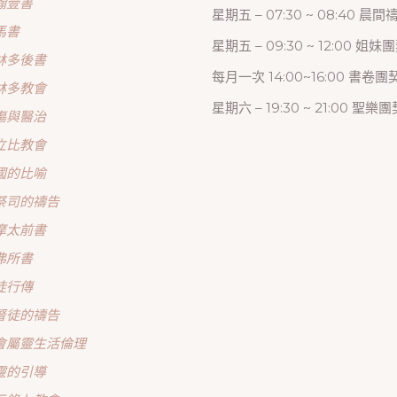
翰壹書
星期五 – 07:30 ~ 08:40 晨
馬書
星期五 – 09:30 ~ 12:00 姐妹
林多後書
每月一次 14:00~16:00 書卷團
林多教會
星期六 – 19:30 ~ 21:00 聖樂團
傷與醫治
立比教會
國的比喻
祭司的禱告
摩太前書
弗所書
徒行傳
督徒的禱告
會屬靈生活倫理
靈的引導