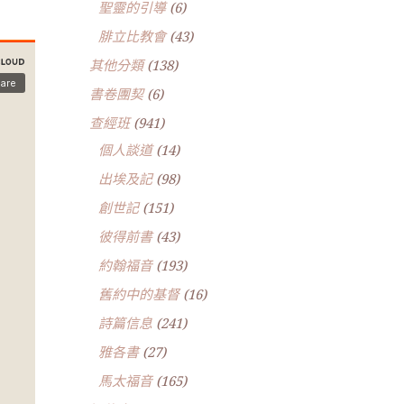
聖靈的引導
(6)
腓立比教會
(43)
其他分類
(138)
書卷團契
(6)
查經班
(941)
個人談道
(14)
出埃及記
(98)
創世記
(151)
彼得前書
(43)
約翰福音
(193)
舊約中的基督
(16)
詩篇信息
(241)
雅各書
(27)
馬太福音
(165)