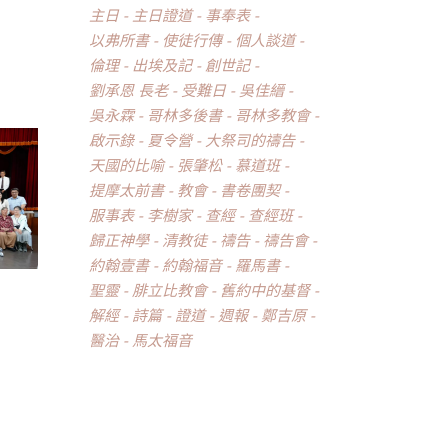
主日
主日證道
事奉表
以弗所書
使徒行傳
個人談道
倫理
出埃及記
創世記
劉承恩 長老
受難日
吳佳縉
吳永霖
哥林多後書
哥林多教會
啟示錄
夏令營
大祭司的禱告
天國的比喻
張肇松
慕道班
提摩太前書
教會
書卷團契
服事表
李樹家
查經
查經班
歸正神學
清教徒
禱告
禱告會
約翰壹書
約翰福音
羅馬書
聖靈
腓立比教會
舊約中的基督
解經
詩篇
證道
週報
鄭吉原
醫治
馬太福音