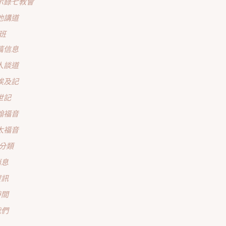
示錄七教會
他講道
班
篇信息
人談道
埃及記
世記
翰福音
太福音
分類
消息
資訊
時間
我們