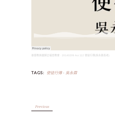
基督教高雄歸正福音教會
·
20140209 Act 112 使徒行傳(吳永霖長老)
使徒行傳
吳永霖
TAGS:
-
Previous