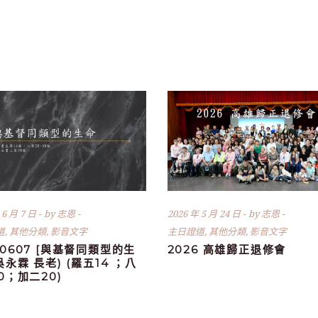
 6 月 7 日
by
志恩
2026 年 5 月 24 日
by
志恩
道
,
其他分類
,
影音文字
主日證道
,
其他分類
,
影音文字
60607 [與基督同類型的生
2026 高雄歸正退修會
(吳永霖 長老) (羅五14 ；八
30；加二20)