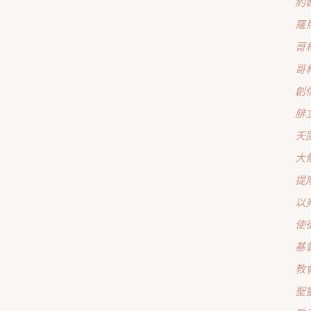
約
羅
哥
哥
創
腓
天
大
提
以
使
基
教
聖