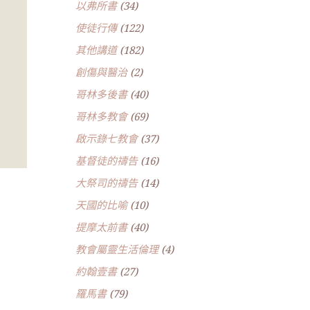
以弗所書
(34)
使徒行傳
(122)
其他講道
(182)
創傷與醫治
(2)
哥林多後書
(40)
哥林多教會
(69)
啟示錄七教會
(37)
基督徒的禱告
(16)
大祭司的禱告
(14)
天國的比喻
(10)
提摩太前書
(40)
教會屬靈生活倫理
(4)
約翰壹書
(27)
羅馬書
(79)