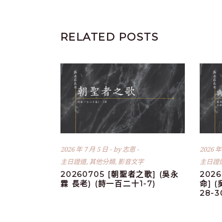
RELATED POSTS
2026 年 7 月 5 日
by
志恩
2026 年
主日證道
,
其他分類
,
影音文字
主日證
20260705 [朝聖者之歌] (吳永
202
霖 長老) (詩一百二十1-7)
命] 
28-