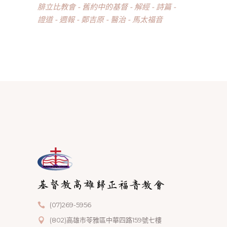
腓立比教會
舊約中的基督
解經
詩篇
證道
週報
鄭吉原
醫治
馬太福音
(07)269-5956
(802)高雄市苓雅區中華四路159號七樓