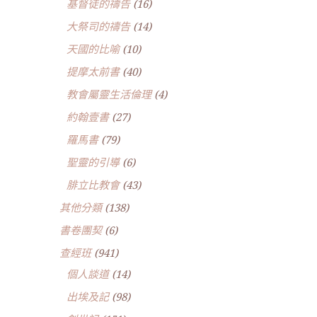
基督徒的禱告
(16)
大祭司的禱告
(14)
天國的比喻
(10)
提摩太前書
(40)
教會屬靈生活倫理
(4)
約翰壹書
(27)
羅馬書
(79)
聖靈的引導
(6)
腓立比教會
(43)
其他分類
(138)
書卷團契
(6)
查經班
(941)
個人談道
(14)
出埃及記
(98)