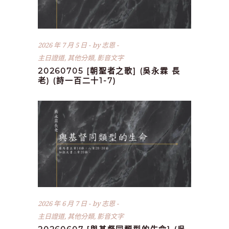
2026 年 7 月 5 日
by
志恩
主日證道
,
其他分類
,
影音文字
20260705 [朝聖者之歌] (吳永霖 長
老) (詩一百二十1-7)
2026 年 6 月 7 日
by
志恩
主日證道
,
其他分類
,
影音文字