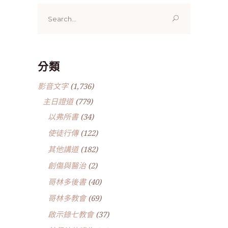
Search
for:
分類
影音文字
(1,736)
主日證道
(779)
以弗所書
(34)
使徒行傳
(122)
其他講道
(182)
創傷與醫治
(2)
哥林多後書
(40)
哥林多教會
(69)
啟示錄七教會
(37)