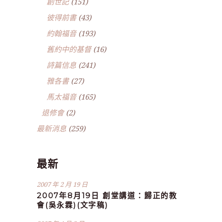
創世記
(151)
彼得前書
(43)
約翰福音
(193)
舊約中的基督
(16)
詩篇信息
(241)
雅各書
(27)
馬太福音
(165)
退修會
(2)
最新消息
(259)
最新
2007 年 2 月 19 日
2007年8月19日 創堂講道：歸正的教
會(吳永霖)(文字稿)