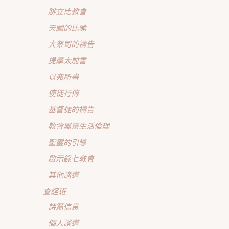
腓立比教會
天國的比喻
大祭司的禱告
提摩太前書
以弗所書
使徒行傳
基督徒的禱告
教會屬靈生活倫理
聖靈的引導
啟示錄七教會
其他講道
查經班
詩篇信息
個人談道