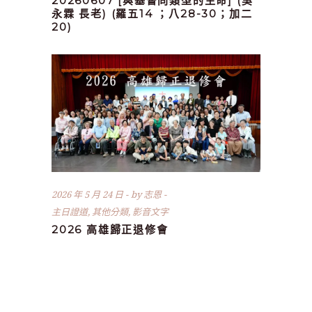
20260607 [與基督同類型的生命] (吳
永霖 長老) (羅五14 ；八28-30；加二
20)
2026 年 5 月 24 日
by
志恩
主日證道
,
其他分類
,
影音文字
2026 高雄歸正退修會