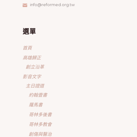
info@reformed.org.tw
選單
首頁
高雄歸正
創立沿革
影音文字
主日證道
約翰壹書
羅馬書
哥林多後書
哥林多教會
創傷與醫治