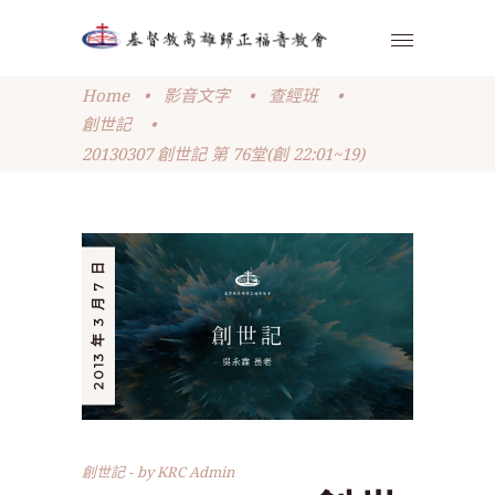
Home
•
影音文字
•
查經班
•
創世記
•
20130307 創世記 第 76堂(創 22:01~19)
2013 年 3 月 7 日
創世記
by
KRC Admin