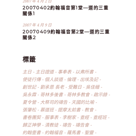
2007 年 4 月 2 日
20070402約翰福音第1堂—道的三重
關係1
2007 年 4 月 9 日
20070409約翰福音第2堂—道的三重
關係2
標籤
主日
主日證道
事奉表
以弗所書
使徒行傳
個人談道
倫理
出埃及記
創世記
劉承恩 長老
受難日
吳佳縉
吳永霖
哥林多後書
哥林多教會
啟示錄
夏令營
大祭司的禱告
天國的比喻
張肇松
慕道班
提摩太前書
教會
書卷團契
服事表
李樹家
查經
查經班
歸正神學
清教徒
禱告
禱告會
約翰壹書
約翰福音
羅馬書
聖靈