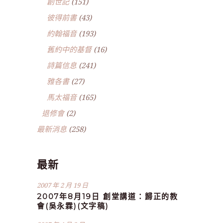
創世記
(151)
彼得前書
(43)
約翰福音
(193)
舊約中的基督
(16)
詩篇信息
(241)
雅各書
(27)
馬太福音
(165)
退修會
(2)
最新消息
(258)
最新
2007 年 2 月 19 日
2007年8月19日 創堂講道：歸正的教
會(吳永霖)(文字稿)