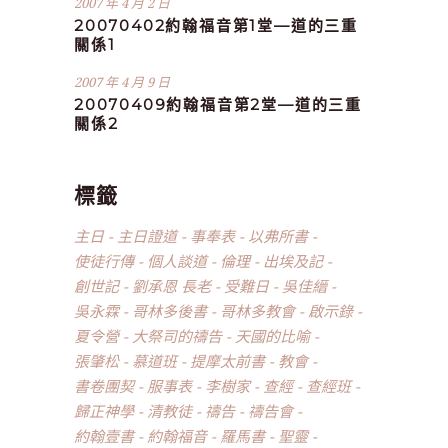
2007 年 4 月 2 日
20070402約翰福音第1堂—道的三重
關係1
2007 年 4 月 9 日
20070409約翰福音第2堂—道的三重
關係2
標籤
主日
主日證道
事奉表
以弗所書
使徒行傳
個人談道
倫理
出埃及記
創世記
劉承恩 長老
受難日
吳佳縉
吳永霖
哥林多後書
哥林多教會
啟示錄
夏令營
大祭司的禱告
天國的比喻
張肇松
慕道班
提摩太前書
教會
書卷團契
服事表
李樹家
查經
查經班
歸正神學
清教徒
禱告
禱告會
約翰壹書
約翰福音
羅馬書
聖靈