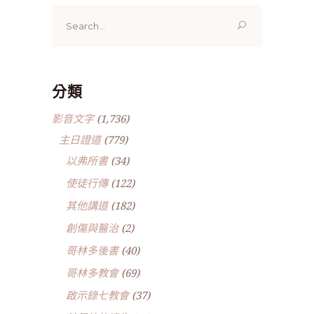
Search
for:
分類
影音文字
(1,736)
主日證道
(779)
以弗所書
(34)
使徒行傳
(122)
其他講道
(182)
創傷與醫治
(2)
哥林多後書
(40)
哥林多教會
(69)
啟示錄七教會
(37)