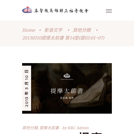
Home
•
影音文字
•
其他分類
•
20130310提摩太前書 第14堂(提03:01~07)
2013 年 3 月 10 日
其他分類
,
提摩太前書
by
KRC Admin