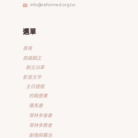
info@reformed.org.tw
選單
首頁
高雄歸正
創立沿革
影音文字
主日證道
約翰壹書
羅馬書
哥林多後書
哥林多教會
創傷與醫治