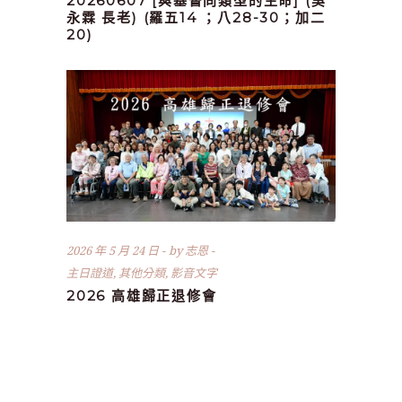
20260607 [與基督同類型的生命] (吳
永霖 長老) (羅五14 ；八28-30；加二
20)
2026 年 5 月 24 日
by
志恩
主日證道
,
其他分類
,
影音文字
2026 高雄歸正退修會