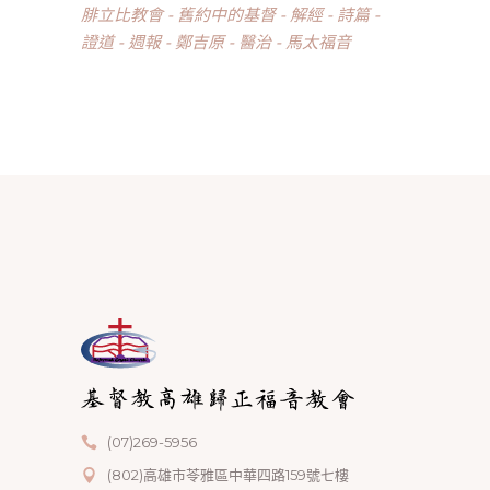
腓立比教會
舊約中的基督
解經
詩篇
證道
週報
鄭吉原
醫治
馬太福音
(07)269-5956
(802)高雄市苓雅區中華四路159號七樓