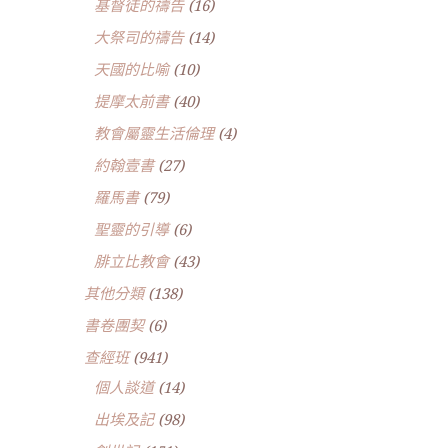
基督徒的禱告
(16)
大祭司的禱告
(14)
天國的比喻
(10)
提摩太前書
(40)
教會屬靈生活倫理
(4)
約翰壹書
(27)
羅馬書
(79)
聖靈的引導
(6)
腓立比教會
(43)
其他分類
(138)
書卷團契
(6)
查經班
(941)
個人談道
(14)
出埃及記
(98)