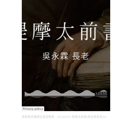
基督教高雄歸正福音教會
·
20130310 提摩太前書(吳永霖長老)14