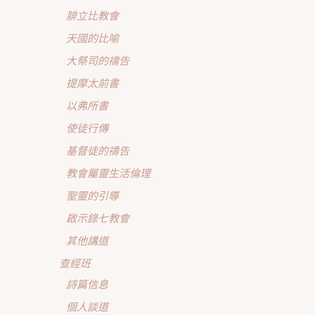
腓立比教會
天國的比喻
大祭司的禱告
提摩太前書
以弗所書
使徒行傳
基督徒的禱告
教會屬靈生活倫理
聖靈的引導
啟示錄七教會
其他講道
查經班
詩篇信息
個人談道