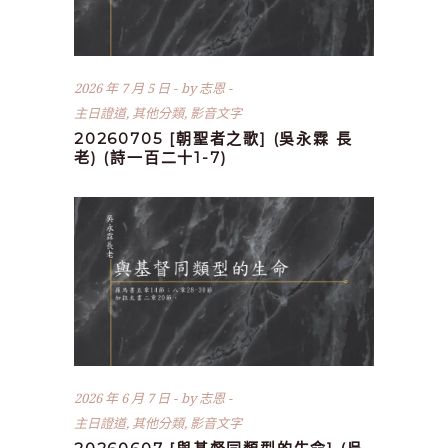
2026 年 7 月 5 日
by
志恩
主日證道
,
其他分類
,
影音文字
20260705 [朝聖者之歌] (吳永霖 長
老) (詩一百二十1-7)
2026 年 6 月 7 日
by
志恩
主日證道
,
其他分類
,
影音文字