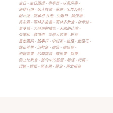
主日
主日證道
事奉表
以弗所書
使徒行傳
個人談道
倫理
出埃及記
創世記
劉承恩 長老
受難日
吳佳縉
吳永霖
哥林多後書
哥林多教會
啟示錄
夏令營
大祭司的禱告
天國的比喻
張肇松
慕道班
提摩太前書
教會
書卷團契
服事表
李樹家
查經
查經班
歸正神學
清教徒
禱告
禱告會
約翰壹書
約翰福音
羅馬書
聖靈
腓立比教會
舊約中的基督
解經
詩篇
證道
週報
鄭吉原
醫治
馬太福音