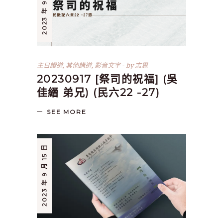
2023 年 9 月 17 日
主日證道
,
其他講道
,
影音文字
by
志恩
20230917 [祭司的祝福] (吳
佳縉 弟兄) (民六22 -27)
SEE MORE
2023 年 9 月 15 日