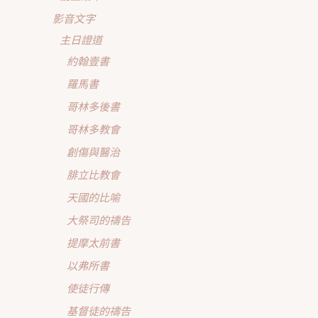
影音文字
主日證道
約翰壹書
羅馬書
哥林多後書
哥林多教會
創傷與醫治
腓立比教會
天國的比喻
大祭司的禱告
提摩太前書
以弗所書
使徒行傳
基督徒的禱告