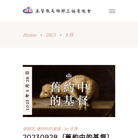
Home
•
2023
•
9 月
2023 年 9 月 28 日
查經班
,
舊約中的基督
by
志恩
20230928〔舊約中的基督〕