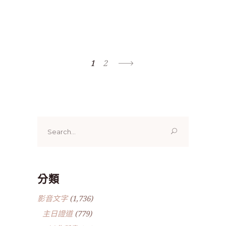
1
2
Search
for:
分類
影音文字
(1,736)
主日證道
(779)