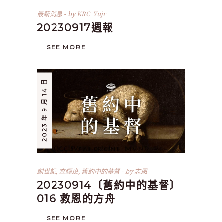
最新消息
by
KRC_Yujr
20230917週報
SEE MORE
2023 年 9 月 14 日
創世記
,
查經班
,
舊約中的基督
by
志恩
20230914〔舊約中的基督〕
016 救恩的方舟
SEE MORE