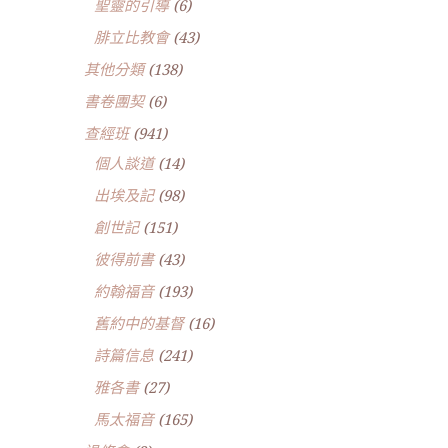
聖靈的引導
(6)
腓立比教會
(43)
其他分類
(138)
書卷團契
(6)
查經班
(941)
個人談道
(14)
出埃及記
(98)
創世記
(151)
彼得前書
(43)
約翰福音
(193)
舊約中的基督
(16)
詩篇信息
(241)
雅各書
(27)
馬太福音
(165)