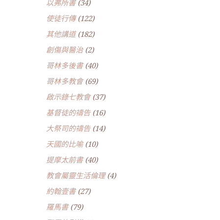
以弗所書
(34)
使徒行傳
(122)
其他講道
(182)
創傷與醫治
(2)
哥林多後書
(40)
哥林多教會
(69)
啟示錄七教會
(37)
基督徒的禱告
(16)
大祭司的禱告
(14)
天國的比喻
(10)
提摩太前書
(40)
教會屬靈生活倫理
(4)
約翰壹書
(27)
羅馬書
(79)