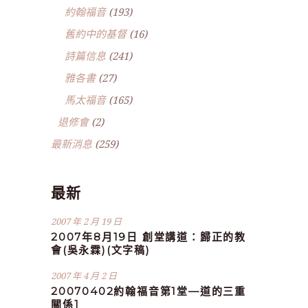
約翰福音
(193)
舊約中的基督
(16)
詩篇信息
(241)
雅各書
(27)
馬太福音
(165)
退修會
(2)
最新消息
(259)
最新
2007 年 2 月 19 日
2007年8月19日 創堂講道：歸正的教
會(吳永霖)(文字稿)
2007 年 4 月 2 日
20070402約翰福音第1堂—道的三重
關係1