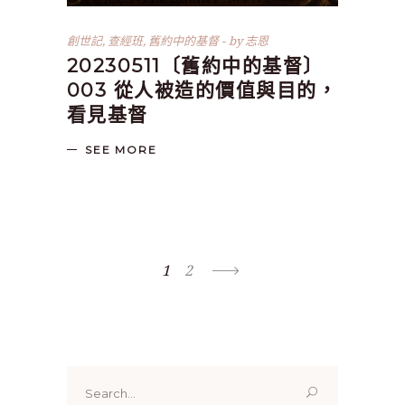
創世記
,
查經班
,
舊約中的基督
by
志恩
20230511〔舊約中的基督〕
003 從人被造的價值與目的，
看見基督
SEE MORE
1
2
Search
for: