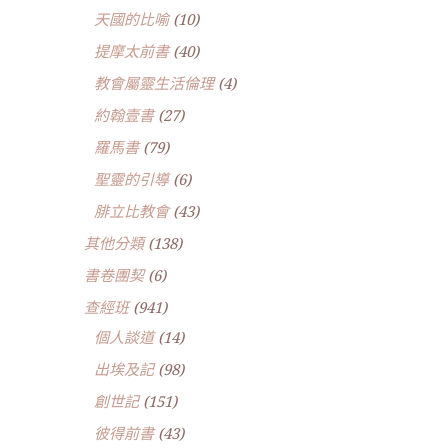
天國的比喻
(10)
提摩太前書
(40)
教會屬靈生活倫理
(4)
約翰壹書
(27)
羅馬書
(79)
聖靈的引導
(6)
腓立比教會
(43)
其他分類
(138)
書卷團契
(6)
查經班
(941)
個人談道
(14)
出埃及記
(98)
創世記
(151)
彼得前書
(43)