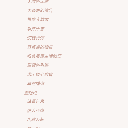
天國的比喻
大祭司的禱告
提摩太前書
以弗所書
使徒行傳
基督徒的禱告
教會屬靈生活倫理
聖靈的引導
啟示錄七教會
其他講道
查經班
詩篇信息
個人談道
出埃及記