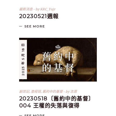
最新消息
by
KRC_Yujr
20230521週報
SEE MORE
2023 年 5 月 18 日
創世記
,
查經班
,
舊約中的基督
by
志恩
20230518〔舊約中的基督〕
004 王權的失落與復得
SEE MORE