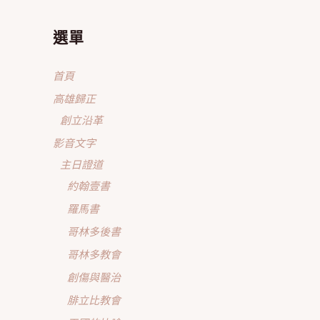
選單
首頁
高雄歸正
創立沿革
影音文字
主日證道
約翰壹書
羅馬書
哥林多後書
哥林多教會
創傷與醫治
腓立比教會