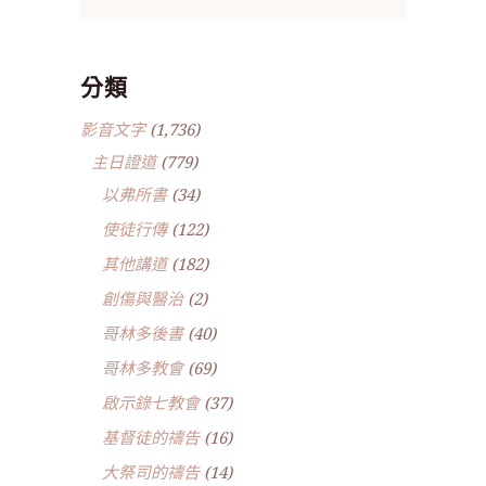
分類
影音文字
(1,736)
主日證道
(779)
以弗所書
(34)
使徒行傳
(122)
其他講道
(182)
創傷與醫治
(2)
哥林多後書
(40)
哥林多教會
(69)
啟示錄七教會
(37)
基督徒的禱告
(16)
大祭司的禱告
(14)