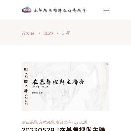
Home
•
2023
•
5 月
2023 年 5 月 28 日
主日證道
,
其他講道
,
影音文字
by
志恩
20230528 [在基督裡與主聯