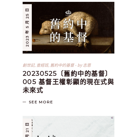
2023 年 5 月 25 日
創世記
,
查經班
,
舊約中的基督
by
志恩
20230525〔舊約中的基督〕
005 基督王權彰顯的現在式與
未來式
SEE MORE