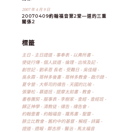
2007 年 4 月 9 日
20070409約翰福音第2堂—道的三重
關係2
標籤
主日
主日證道
事奉表
以弗所書
使徒行傳
個人談道
倫理
出埃及記
創世記
劉承恩 長老
受難日
吳佳縉
吳永霖
哥林多後書
哥林多教會
啟示錄
夏令營
大祭司的禱告
天國的比喻
張肇松
慕道班
提摩太前書
教會
書卷團契
服事表
李樹家
查經
查經班
歸正神學
清教徒
禱告
禱告會
約翰壹書
約翰福音
羅馬書
聖靈
腓立比教會
舊約中的基督
解經
詩篇
證道
週報
鄭吉原
醫治
馬太福音