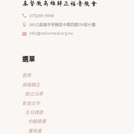
(07)269-5956
(802)高雄市苓雅區中華四路159號七樓
info@reformed.org.tw
選單
首頁
高雄歸正
創立沿革
影音文字
主日證道
約翰壹書
羅馬書