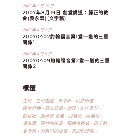
2007 年 2 月 19 日
2007年8月19日 創堂講道：歸正的教
會(吳永霖)(文字稿)
2007 年 4 月 2 日
20070402約翰福音第1堂—道的三重
關係1
2007 年 4 月 9 日
20070409約翰福音第2堂—道的三重
關係2
標籤
主日
主日證道
事奉表
以弗所書
使徒行傳
個人談道
倫理
出埃及記
創世記
劉承恩 長老
受難日
吳佳縉
吳永霖
哥林多後書
哥林多教會
啟示錄
夏令營
大祭司的禱告
天國的比喻