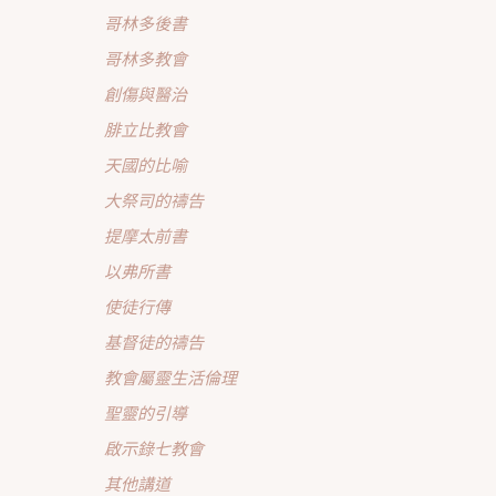
哥林多後書
哥林多教會
創傷與醫治
腓立比教會
天國的比喻
大祭司的禱告
提摩太前書
以弗所書
使徒行傳
基督徒的禱告
教會屬靈生活倫理
聖靈的引導
啟示錄七教會
其他講道