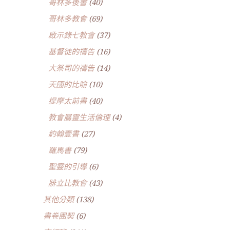
哥林多後書
(40)
哥林多教會
(69)
啟示錄七教會
(37)
基督徒的禱告
(16)
大祭司的禱告
(14)
天國的比喻
(10)
提摩太前書
(40)
教會屬靈生活倫理
(4)
約翰壹書
(27)
羅馬書
(79)
聖靈的引導
(6)
腓立比教會
(43)
其他分類
(138)
書卷團契
(6)