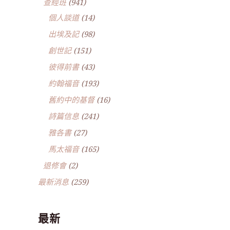
查經班
(941)
個人談道
(14)
出埃及記
(98)
創世記
(151)
彼得前書
(43)
約翰福音
(193)
舊約中的基督
(16)
詩篇信息
(241)
雅各書
(27)
馬太福音
(165)
退修會
(2)
最新消息
(259)
最新