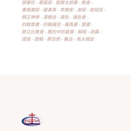
張肇松
慕道班
提摩太前書
教會
書卷團契
服事表
李樹家
查經
查經班
歸正神學
清教徒
禱告
禱告會
約翰壹書
約翰福音
羅馬書
聖靈
腓立比教會
舊約中的基督
解經
詩篇
證道
週報
鄭吉原
醫治
馬太福音