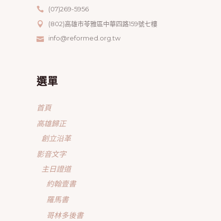
(07)269-5956
(802)高雄市苓雅區中華四路159號七樓
info@reformed.org.tw
選單
首頁
高雄歸正
創立沿革
影音文字
主日證道
約翰壹書
羅馬書
哥林多後書