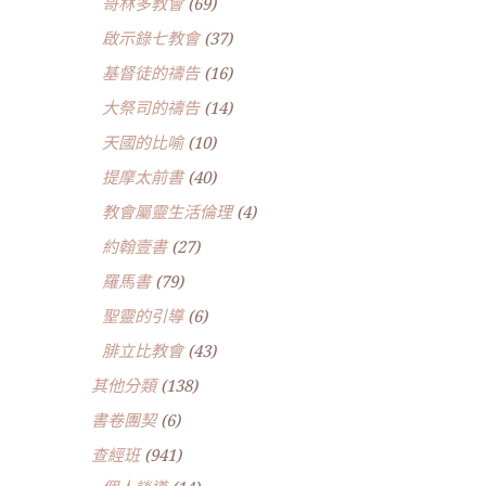
哥林多教會
(69)
啟示錄七教會
(37)
基督徒的禱告
(16)
大祭司的禱告
(14)
天國的比喻
(10)
提摩太前書
(40)
教會屬靈生活倫理
(4)
約翰壹書
(27)
羅馬書
(79)
聖靈的引導
(6)
腓立比教會
(43)
其他分類
(138)
書卷團契
(6)
查經班
(941)