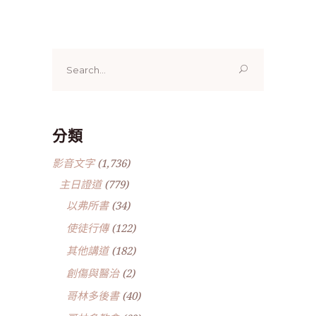
Search
for:
分類
影音文字
(1,736)
主日證道
(779)
以弗所書
(34)
使徒行傳
(122)
其他講道
(182)
創傷與醫治
(2)
哥林多後書
(40)