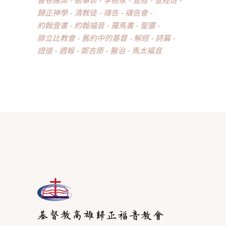
歸正神學
清教徒
禱告
禱告會
約翰壹書
約翰福音
羅馬書
聖靈
腓立比教會
舊約中的基督
解經
詩篇
證道
週報
鄭吉原
醫治
馬太福音