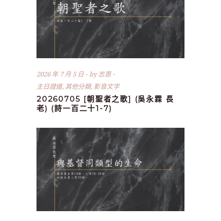
2026 年 7 月 5 日
by
志恩
主日證道
,
其他分類
,
影音文字
20260705 [朝聖者之歌] (吳永霖 長
老) (詩一百二十1-7)