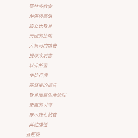
哥林多教會
創傷與醫治
腓立比教會
天國的比喻
大祭司的禱告
提摩太前書
以弗所書
使徒行傳
基督徒的禱告
教會屬靈生活倫理
聖靈的引導
啟示錄七教會
其他講道
查經班