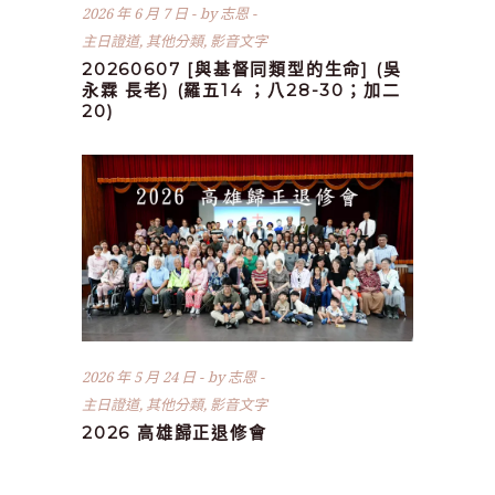
2026 年 6 月 7 日
by
志恩
主日證道
,
其他分類
,
影音文字
20260607 [與基督同類型的生命] (吳
永霖 長老) (羅五14 ；八28-30；加二
20)
2026 年 5 月 24 日
by
志恩
主日證道
,
其他分類
,
影音文字
2026 高雄歸正退修會