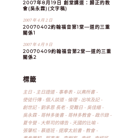
2007年8月19日 創堂講道：歸正的教
會(吳永霖)(文字稿)
2007 年 4 月 2 日
20070402約翰福音第1堂—道的三重
關係1
2007 年 4 月 9 日
20070409約翰福音第2堂—道的三重
關係2
標籤
主日
主日證道
事奉表
以弗所書
使徒行傳
個人談道
倫理
出埃及記
創世記
劉承恩 長老
受難日
吳佳縉
吳永霖
哥林多後書
哥林多教會
啟示錄
夏令營
大祭司的禱告
天國的比喻
張肇松
慕道班
提摩太前書
教會
書卷團契
服事表
李樹家
查經
查經班