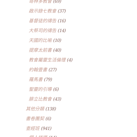
哥林多教會
(69)
啟示錄七教會
(37)
基督徒的禱告
(16)
大祭司的禱告
(14)
天國的比喻
(10)
提摩太前書
(40)
教會屬靈生活倫理
(4)
約翰壹書
(27)
羅馬書
(79)
聖靈的引導
(6)
腓立比教會
(43)
其他分類
(138)
書卷團契
(6)
查經班
(941)