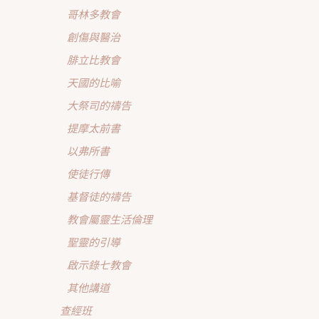
哥林多教會
創傷與醫治
腓立比教會
天國的比喻
大祭司的禱告
提摩太前書
以弗所書
使徒行傳
基督徒的禱告
教會屬靈生活倫理
聖靈的引導
啟示錄七教會
其他講道
查經班