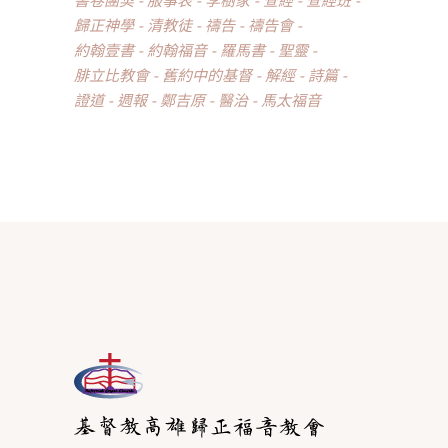
歸正神學
清教徒
禱告
禱告會
約翰壹書
約翰福音
羅馬書
聖靈
腓立比教會
舊約中的基督
解經
詩篇
證道
週報
鄭吉原
醫治
馬太福音