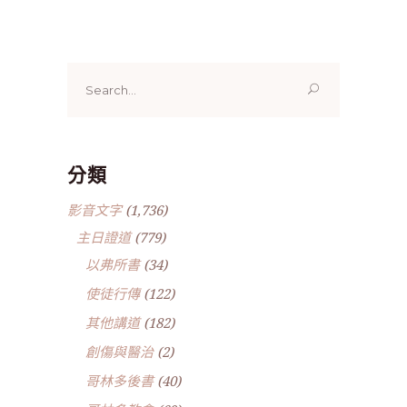
Search
for:
分類
影音文字
(1,736)
主日證道
(779)
以弗所書
(34)
使徒行傳
(122)
其他講道
(182)
創傷與醫治
(2)
哥林多後書
(40)