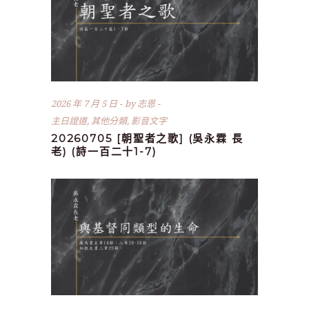
2026 年 7 月 5 日
by
志恩
主日證道
,
其他分類
,
影音文字
20260705 [朝聖者之歌] (吳永霖 長
老) (詩一百二十1-7)