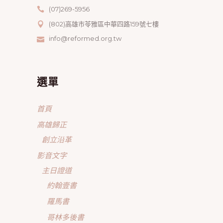
(07)269-5956
(802)高雄市苓雅區中華四路159號七樓
info@reformed.org.tw
選單
首頁
高雄歸正
創立沿革
影音文字
主日證道
約翰壹書
羅馬書
哥林多後書