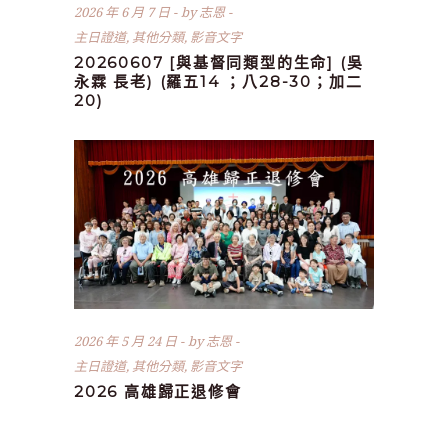
2026 年 6 月 7 日
by
志恩
主日證道
,
其他分類
,
影音文字
20260607 [與基督同類型的生命] (吳
永霖 長老) (羅五14 ；八28-30；加二
20)
2026 年 5 月 24 日
by
志恩
主日證道
,
其他分類
,
影音文字
2026 高雄歸正退修會