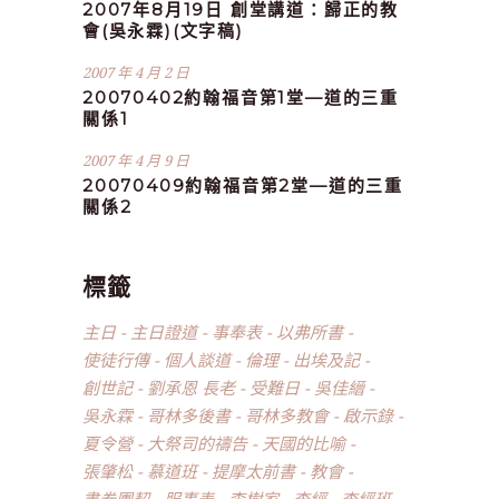
2007年8月19日 創堂講道：歸正的教
會(吳永霖)(文字稿)
2007 年 4 月 2 日
20070402約翰福音第1堂—道的三重
關係1
2007 年 4 月 9 日
20070409約翰福音第2堂—道的三重
關係2
標籤
主日
主日證道
事奉表
以弗所書
使徒行傳
個人談道
倫理
出埃及記
創世記
劉承恩 長老
受難日
吳佳縉
吳永霖
哥林多後書
哥林多教會
啟示錄
夏令營
大祭司的禱告
天國的比喻
張肇松
慕道班
提摩太前書
教會
書卷團契
服事表
李樹家
查經
查經班