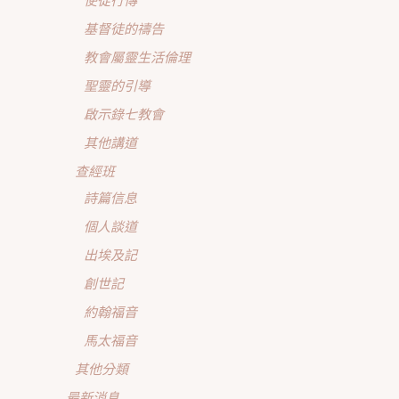
使徒行傳
基督徒的禱告
教會屬靈生活倫理
聖靈的引導
啟示錄七教會
其他講道
查經班
詩篇信息
個人談道
出埃及記
創世記
約翰福音
馬太福音
其他分類
最新消息