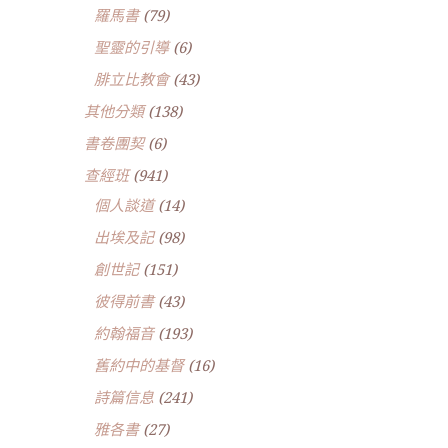
羅馬書
(79)
聖靈的引導
(6)
腓立比教會
(43)
其他分類
(138)
書卷團契
(6)
查經班
(941)
個人談道
(14)
出埃及記
(98)
創世記
(151)
彼得前書
(43)
約翰福音
(193)
舊約中的基督
(16)
詩篇信息
(241)
雅各書
(27)