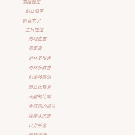
高雄歸正
創立沿革
影音文字
主日證道
約翰壹書
羅馬書
哥林多後書
哥林多教會
創傷與醫治
腓立比教會
天國的比喻
大祭司的禱告
提摩太前書
以弗所書