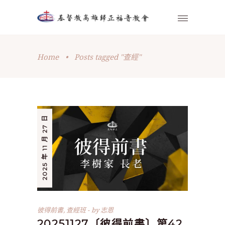
Home
•
Posts tagged "查經"
2025 年 11 月 27 日
彼得前書
,
查經班
by
志恩
20251127〔彼得前書〕第42