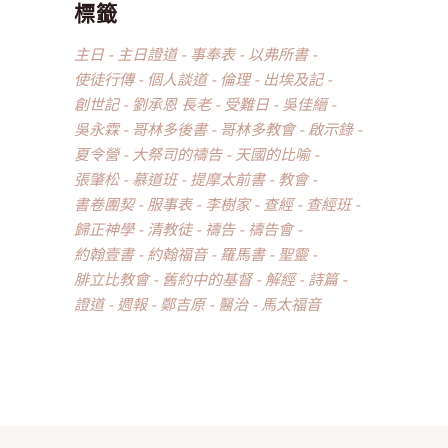
標籤
主日
主日證道
事奉表
以弗所書
使徒行傳
個人談道
倫理
出埃及記
創世記
劉承恩 長老
受難日
吳佳縉
吳永霖
哥林多後書
哥林多教會
啟示錄
夏令營
大祭司的禱告
天國的比喻
張肇松
慕道班
提摩太前書
教會
書卷團契
服事表
李樹家
查經
查經班
歸正神學
清教徒
禱告
禱告會
約翰壹書
約翰福音
羅馬書
聖靈
腓立比教會
舊約中的基督
解經
詩篇
證道
週報
鄭吉原
醫治
馬太福音