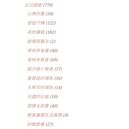
主日證道
(779)
以弗所書
(34)
使徒行傳
(122)
其他講道
(182)
創傷與醫治
(2)
哥林多後書
(40)
哥林多教會
(69)
啟示錄七教會
(37)
基督徒的禱告
(16)
大祭司的禱告
(14)
天國的比喻
(10)
提摩太前書
(40)
教會屬靈生活倫理
(4)
約翰壹書
(27)