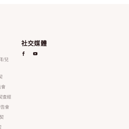
社交媒體
禮拜/兒
契
禱告會
正團契查經
間禱告會
團契
契