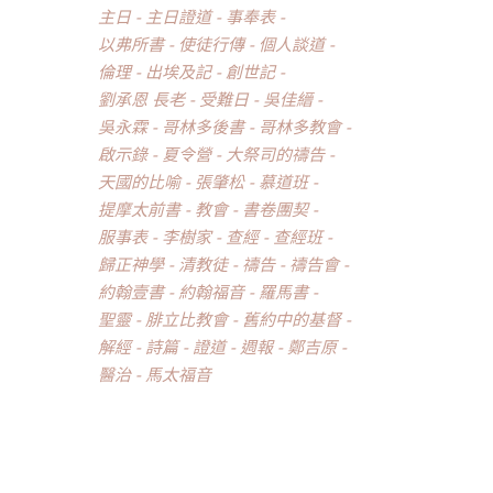
主日
主日證道
事奉表
以弗所書
使徒行傳
個人談道
倫理
出埃及記
創世記
劉承恩 長老
受難日
吳佳縉
吳永霖
哥林多後書
哥林多教會
啟示錄
夏令營
大祭司的禱告
天國的比喻
張肇松
慕道班
提摩太前書
教會
書卷團契
服事表
李樹家
查經
查經班
歸正神學
清教徒
禱告
禱告會
約翰壹書
約翰福音
羅馬書
聖靈
腓立比教會
舊約中的基督
解經
詩篇
證道
週報
鄭吉原
醫治
馬太福音