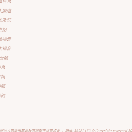
篇信息
人談道
埃及記
世記
翰福音
太福音
分類
消息
資訊
時間
我們
團法人高雄市基督教高雄歸正福音協會 ｜ 統編: 36982152 © Copyright reseverd 20