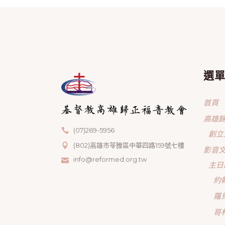
選
首頁
高雄
(07)269-5956
創立
(802)高雄市苓雅區中華四路159號七樓
影音
info@reformed.org.tw
主日
約
羅
哥