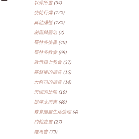
以弗所書
(34)
使徒行傳
(122)
其他講道
(182)
創傷與醫治
(2)
哥林多後書
(40)
哥林多教會
(69)
啟示錄七教會
(37)
基督徒的禱告
(16)
大祭司的禱告
(14)
天國的比喻
(10)
提摩太前書
(40)
教會屬靈生活倫理
(4)
約翰壹書
(27)
羅馬書
(79)