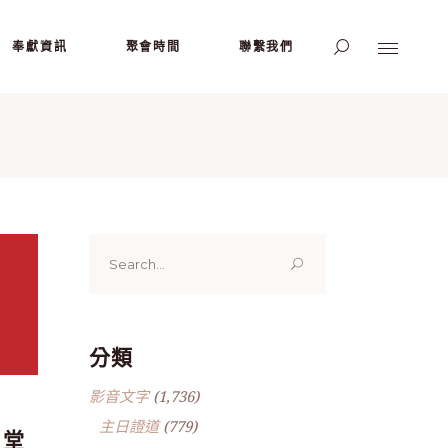
奉獻資訊
聚會時間
聯繫我們
Search
for:
分類
影音文字
(1,736)
主日證道
(779)
 堂