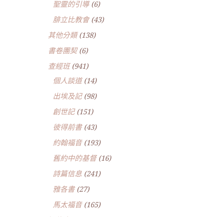
聖靈的引導
(6)
腓立比教會
(43)
其他分類
(138)
書卷團契
(6)
查經班
(941)
個人談道
(14)
出埃及記
(98)
創世記
(151)
彼得前書
(43)
約翰福音
(193)
舊約中的基督
(16)
詩篇信息
(241)
雅各書
(27)
馬太福音
(165)