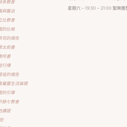
林多教會
星期六 – 19:30 ~ 21:00 聖樂團
傷與醫治
立比教會
國的比喻
祭司的禱告
摩太前書
弗所書
徒行傳
督徒的禱告
會屬靈生活倫理
靈的引導
示錄七教會
他講道
班