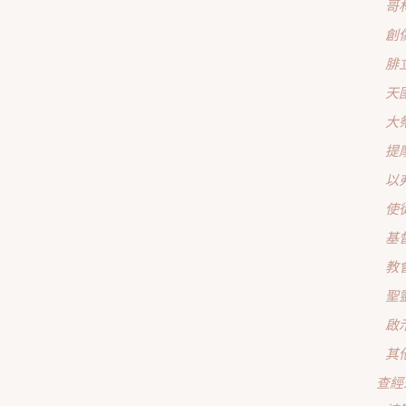
哥
創
腓
天
大
提
以
使
基
教
聖
啟
其
查經