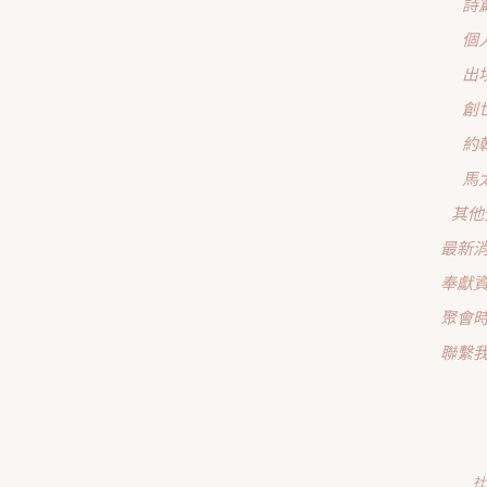
詩
個
出
創
約
馬
其他
最新
奉獻
聚會
聯繫
社