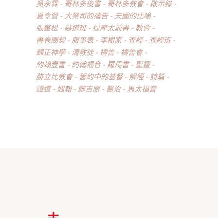
吳永霖
哥林多後書
哥林多教會
啟示錄
夏令營
大祭司的禱告
天國的比喻
張肇松
慕道班
提摩太前書
教會
書卷團契
服事表
李樹家
查經
查經班
歸正神學
清教徒
禱告
禱告會
約翰壹書
約翰福音
羅馬書
聖靈
腓立比教會
舊約中的基督
解經
詩篇
證道
週報
鄭吉原
醫治
馬太福音