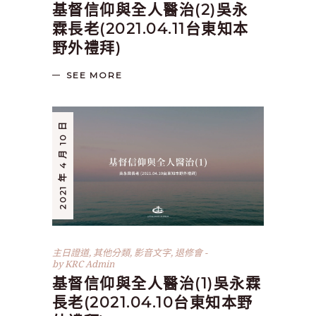
基督信仰與全人醫治(2)吳永
霖長老(2021.04.11台東知本
野外禮拜)
SEE MORE
2021 年 4 月 10 日
主日證道
,
其他分類
,
影音文字
,
退修會
by
KRC Admin
基督信仰與全人醫治(1)吳永霖
長老(2021.04.10台東知本野