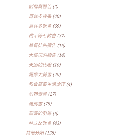
創傷與醫治
(2)
哥林多後書
(40)
哥林多教會
(69)
啟示錄七教會
(37)
基督徒的禱告
(16)
大祭司的禱告
(14)
天國的比喻
(10)
提摩太前書
(40)
教會屬靈生活倫理
(4)
約翰壹書
(27)
羅馬書
(79)
聖靈的引導
(6)
腓立比教會
(43)
其他分類
(138)