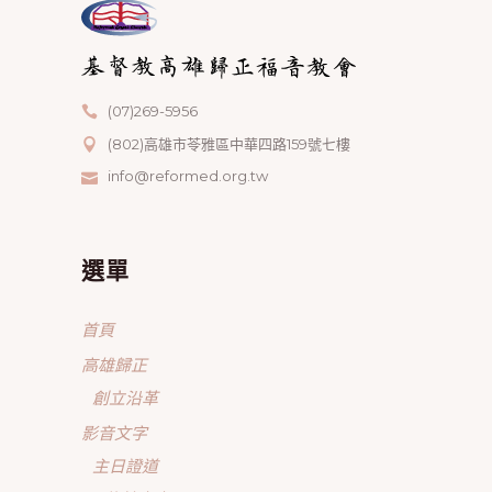
(07)269-5956
(802)高雄市苓雅區中華四路159號七樓
info@reformed.org.tw
選單
首頁
高雄歸正
創立沿革
影音文字
主日證道