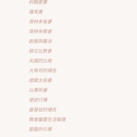
約翰壹書
羅馬書
哥林多後書
哥林多教會
創傷與醫治
腓立比教會
天國的比喻
大祭司的禱告
提摩太前書
以弗所書
使徒行傳
基督徒的禱告
教會屬靈生活倫理
聖靈的引導