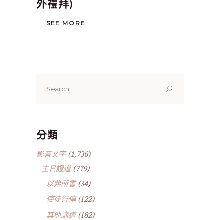
外禮拜)
SEE MORE
Search
for:
分類
影音文字
(1,736)
主日證道
(779)
以弗所書
(34)
使徒行傳
(122)
其他講道
(182)