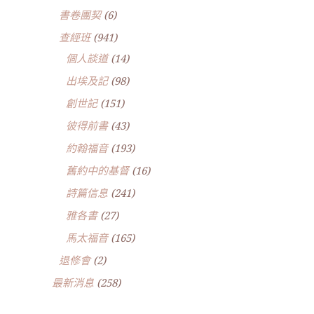
書卷團契
(6)
查經班
(941)
個人談道
(14)
出埃及記
(98)
創世記
(151)
彼得前書
(43)
約翰福音
(193)
舊約中的基督
(16)
詩篇信息
(241)
雅各書
(27)
馬太福音
(165)
退修會
(2)
最新消息
(258)