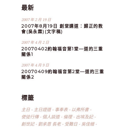
最新
2007 年 2 月 19 日
2007年8月19日 創堂講道：歸正的教
會(吳永霖)(文字稿)
2007 年 4 月 2 日
20070402約翰福音第1堂—道的三重
關係1
2007 年 4 月 9 日
20070409約翰福音第2堂—道的三重
關係2
標籤
主日
主日證道
事奉表
以弗所書
使徒行傳
個人談道
倫理
出埃及記
創世記
劉承恩 長老
受難日
吳佳縉