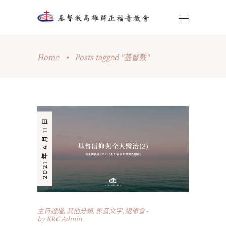
Home
•
Posts tagged "基督教"
2021 年 4 月 11 日
主日證道
,
其他分類
,
影音文字
,
退修會
by
KRC Admin