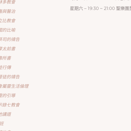
林多教會
星期六 – 19:30 ~ 21:00 聖樂團
傷與醫治
立比教會
國的比喻
祭司的禱告
摩太前書
弗所書
徒行傳
督徒的禱告
會屬靈生活倫理
靈的引導
示錄七教會
他講道
班