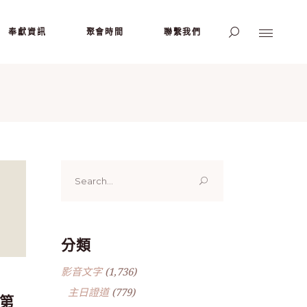
奉獻資訊
聚會時間
聯繫我們
Search
for:
分類
影音文字
(1,736)
主日證道
(779)
 第