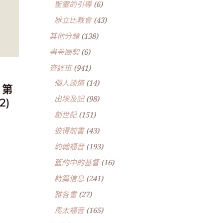
聖靈的引導
(6)
腓立比教會
(43)
其他分類
(138)
書卷團契
(6)
查經班
(941)
個人談道
(14)
 第
出埃及記
(98)
2)
創世記
(151)
彼得前書
(43)
約翰福音
(193)
舊約中的基督
(16)
詩篇信息
(241)
雅各書
(27)
馬太福音
(165)