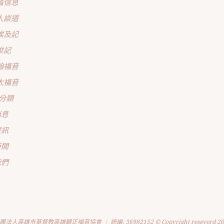
篇信息
人談道
埃及記
世記
翰福音
太福音
分類
消息
資訊
時間
我們
團法人高雄市基督教高雄歸正福音協會 ｜ 統編: 36982152 © Copyright reseverd 20