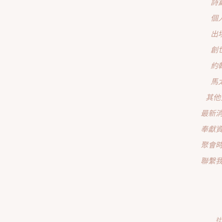
詩
個
出
創
約
馬
其他
最新
奉獻
聚會
聯繫
社