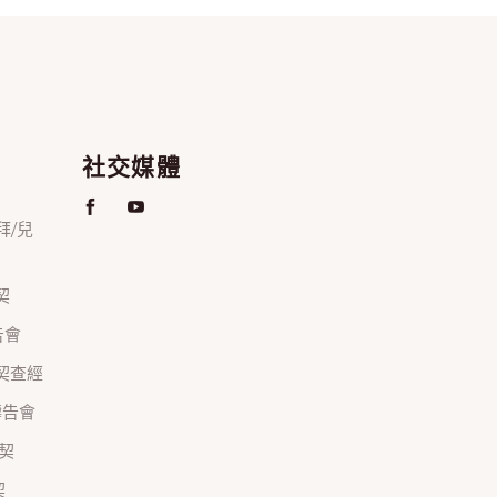
社交媒體
禮拜/兒
契
禱告會
正團契查經
間禱告會
團契
契