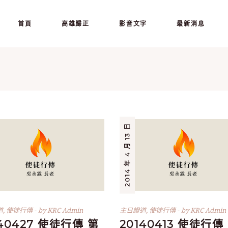
首頁
高雄歸正
影音文字
最新消息
2014 年 4 月 13 日
道
,
使徒行傳
by
KRC Admin
主日證道
,
使徒行傳
by
KRC Admin
140427 使徒行傳 第
20140413 使徒行傳