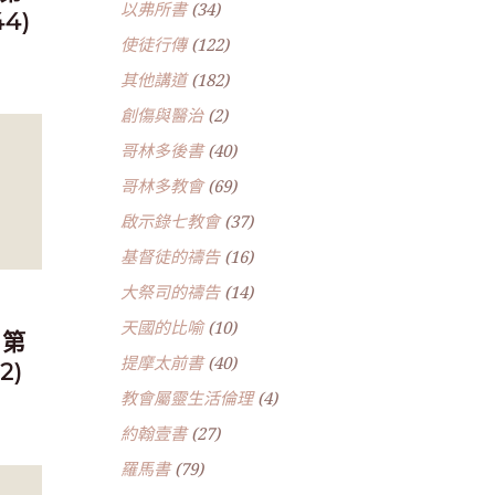
以弗所書
(34)
44)
使徒行傳
(122)
其他講道
(182)
創傷與醫治
(2)
哥林多後書
(40)
哥林多教會
(69)
啟示錄七教會
(37)
基督徒的禱告
(16)
大祭司的禱告
(14)
天國的比喻
(10)
 第
提摩太前書
(40)
2)
教會屬靈生活倫理
(4)
約翰壹書
(27)
羅馬書
(79)