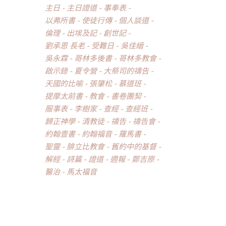
主日
主日證道
事奉表
以弗所書
使徒行傳
個人談道
倫理
出埃及記
創世記
劉承恩 長老
受難日
吳佳縉
吳永霖
哥林多後書
哥林多教會
啟示錄
夏令營
大祭司的禱告
天國的比喻
張肇松
慕道班
提摩太前書
教會
書卷團契
服事表
李樹家
查經
查經班
歸正神學
清教徒
禱告
禱告會
約翰壹書
約翰福音
羅馬書
聖靈
腓立比教會
舊約中的基督
解經
詩篇
證道
週報
鄭吉原
醫治
馬太福音