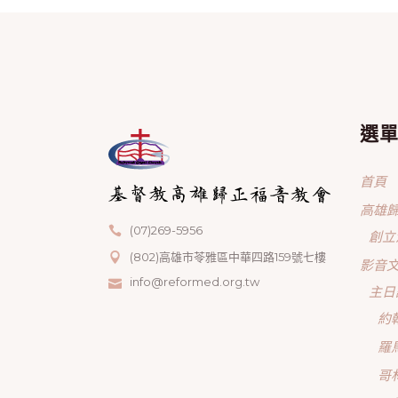
選
首頁
高雄
(07)269-5956
創立
(802)高雄市苓雅區中華四路159號七樓
影音
info@reformed.org.tw
主日
約
羅
哥