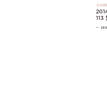
主日證
20
113
SE