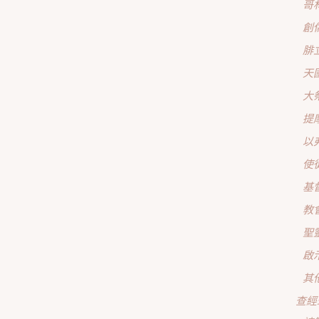
哥
創
腓
天
大
提
以
使
基
教
聖
啟
其
查經